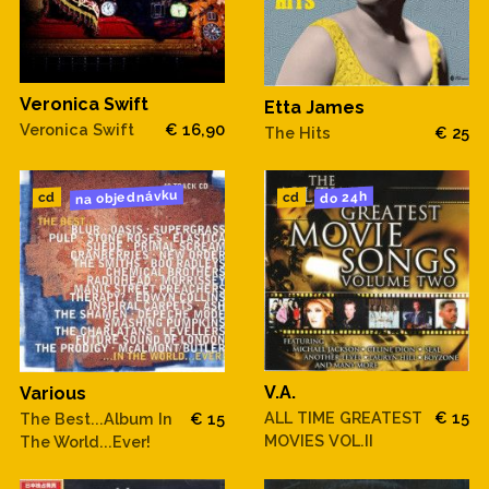
Veronica Swift
Etta James
Veronica Swift
€ 16,90
The Hits
€ 25
na objednávku
do 24h
cd
cd
V.A.
Various
ALL TIME GREATEST
€ 15
The Best...Album In
€ 15
MOVIES VOL.II
The World...Ever!