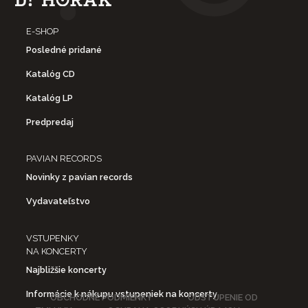
E-SHOP
Posledné pridané
Katalóg CD
Katalóg LP
Predpredaj
PAVIAN RECORDS
Novinky z pavian records
Vydavateľstvo
VSTUPENKY
NA KONCERTY
Najbližšie koncerty
Informácie k nákupu vstupeniek na koncerty
OBCHODNÉ PODMIENKY
ODSTÚPENIE OD