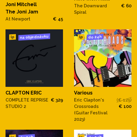
Joni Mitchell
The Downward
€ 60
The Joni Jam
Spiral
At Newport
€ 45
na objednávku
do 24h
lp
lp
CLAPTON ERIC
Various
COMPLETE REPRISE
€ 329
Eric Clapton's
(€ 125)
STUDIO 2
Crossroads
€ 100
(Guitar Festival
2023)