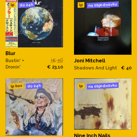
na objednávku
do 24h
lp
lp
Blur
Bustin' +
(€ 35)
Joni Mitchell
Dronin'
€ 23,10
Shadows And Light
€ 40
na objednávku
do 24h
lp box
lp
Nine Inch Nails