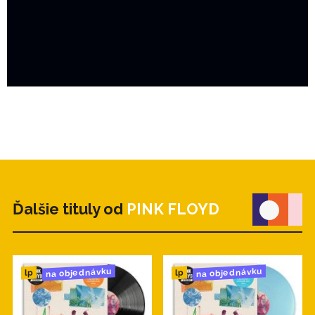
Ďalšie tituly od
PINK FLOYD
na objednávku
na objednávku
lp
lp