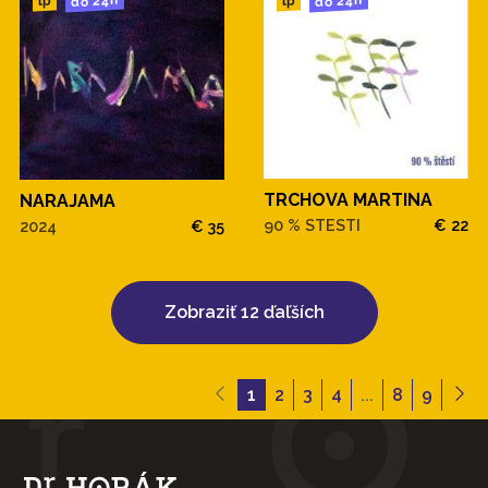
do 24h
do 24h
lp
lp
TRCHOVA MARTINA
NARAJAMA
90 % STESTI
€ 22
2024
€ 35
Zobraziť 12 ďaľších
1
2
3
4
...
8
9