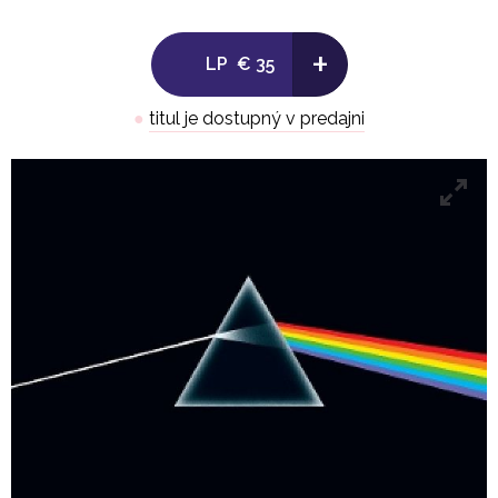
+
LP
€ 35
●
titul je dostupný v predajni