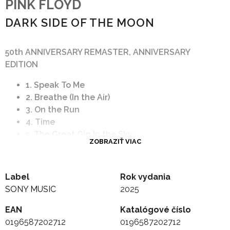
PINK FLOYD
DARK SIDE OF THE MOON
50th ANNIVERSARY REMASTER, ANNIVERSARY
EDITION
1. Speak To Me
2. Breathe (In the Air)
3. On the Run
4. Time
5. The Great Gig In the Sky
ZOBRAZIŤ VIAC
6. Money
7. Us and Them
8. Any Colour You Like
Label
Rok vydania
9. Brain Damage
SONY MUSIC
2025
10. Eclipse
EAN
Katalógové číslo
0196587202712
0196587202712