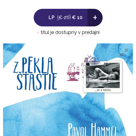
+
LP
(€ 20)
€ 10
●
titul je dostupný v predajni