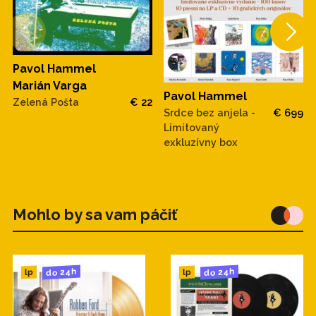
Pavol Hammel
Marián Varga
Pavol Hammel
Zelená Pošta
€ 22
Srdce bez anjela -
€ 699
Limitovaný
exkluzívny box
Mohlo by sa vam páčiť
do 24h
do 24h
lp
lp