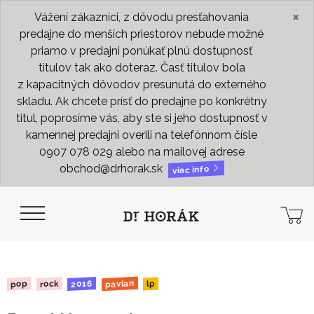
×
Vážení zákazníci, z dôvodu presťahovania
predajne do menších priestorov nebude možné
priamo v predajni ponúkať plnú dostupnosť
titulov tak ako doteraz. Časť titulov bola
z kapacitných dôvodov presunutá do externého
skladu. Ak chcete prísť do predajne po konkrétny
titul, poprosíme vás, aby ste si jeho dostupnosť v
kamennej predajni overili na telefónnom čísle
0907 078 029 alebo na mailovej adrese
obchod@drhorak.sk
viac info
pavian
2016
rock
pop
lp