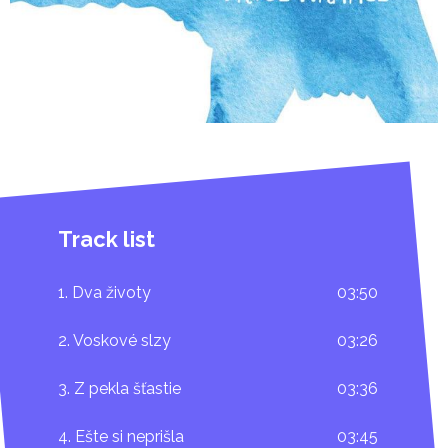
Track list
1. Dva životy
03:50
2. Voskové slzy
03:26
3. Z pekla šťastie
03:36
4. Ešte si neprišla
03:45