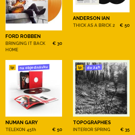
ANDERSON IAN
THICK AS A BRICK 2
€ 50
FORD ROBBEN
BRINGING IT BACK
€ 30
HOME
na objednávku
do 24h
lp
lp
NUMAN GARY
TOPOGRAPHIES
TELEKON 45th
€ 50
INTERIOR SPRING
€ 35