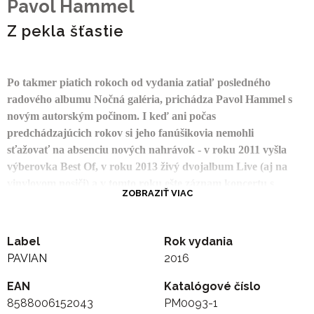
Pavol Hammel
Z pekla šťastie
Po takmer piatich rokoch od vydania zatiaľ posledného
radového albumu Nočná galéria, prichádza Pavol Hammel s
novým autorským počinom. I keď ani počas
predchádzajúcich rokov si jeho fanúšikovia nemohli
sťažovať na absenciu nových nahrávok - v roku 2011 vyšla
výberovka Best Of, v roku 2013 živý dvojalbum Live (aj na
vinylovom nosiči) a v tomto roku ešte záznam koncertu s
ZOBRAZIŤ VIAC
Jihočeskou filharmonií v Českých Budějoviciach. Koncom
novembra pribudla do hudobnej kolekcie takmer 30
albumov novinka, ktorá určite poteší všetkých priaznivcov a
Label
Rok vydania
fanúšikov tohto - dnes už legendárneho - slovenského
PAVIAN
2016
skladateľa, speváka a hudobného promotéra.
EAN
Katalógové číslo
8588006152043
PM0093-1