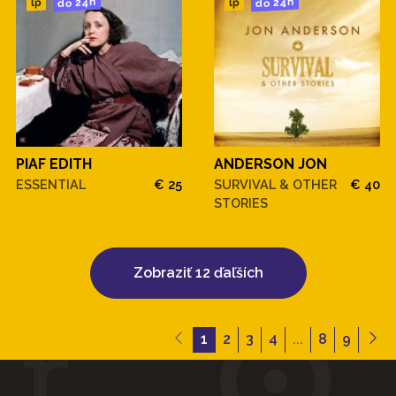
do 24h
do 24h
lp
lp
PIAF EDITH
ANDERSON JON
ESSENTIAL
€ 25
SURVIVAL & OTHER
€ 40
STORIES
Zobraziť 12 ďaľších
1
2
3
4
...
8
9