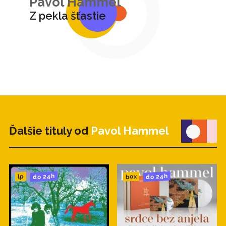
Pavol Hammel
Z pekla šťastie
Ďalšie tituly od
Pavol Hammel
do 24h
do 24h
box
lp