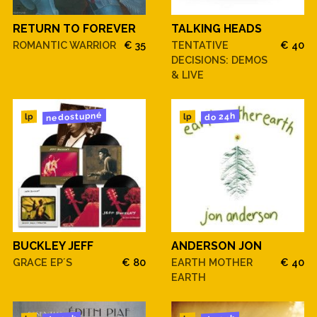
RETURN TO FOREVER
TALKING HEADS
ROMANTIC WARRIOR
€ 35
TENTATIVE
€ 40
DECISIONS: DEMOS
& LIVE
nedostupné
do 24h
lp
lp
BUCKLEY JEFF
ANDERSON JON
GRACE EP´S
€ 80
EARTH MOTHER
€ 40
EARTH