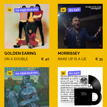
na objednávku
do 24h
lp
lp
GOLDEN EARING
MORRISSEY
ON A DOUBLE
€ 40
MAKE UP IS A LIE
€ 35
na objednávku
do 24h
lp
lp