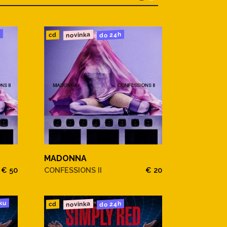
u
novinka
do 24h
cd
MADONNA
€ 50
CONFESSIONS II
€ 20
ku
novinka
do 24h
cd