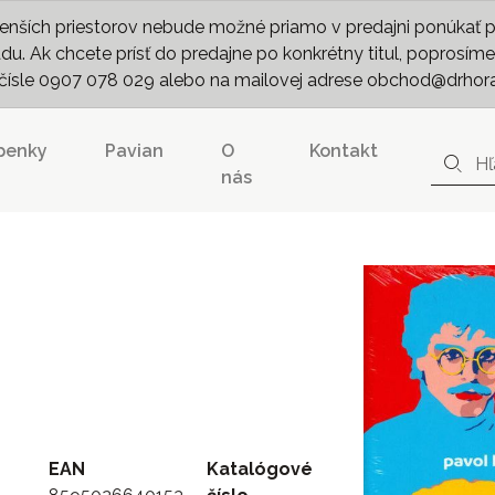
nších priestorov nebude možné priamo v predajni ponúkať pln
. Ak chcete prísť do predajne po konkrétny titul, poprosíme 
m čísle 0907 078 029 alebo na mailovej adrese obchod@drhor
penky
Pavian
O
Kontakt
nás
EAN
Katalógové