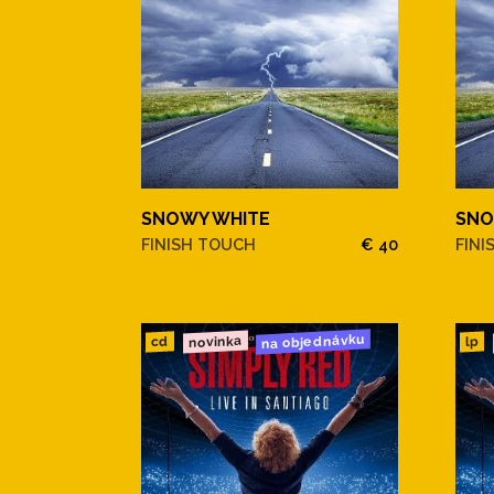
SNOWY WHITE
SNO
FINISH TOUCH
€ 40
FINI
na objednávku
novinka
cd
lp