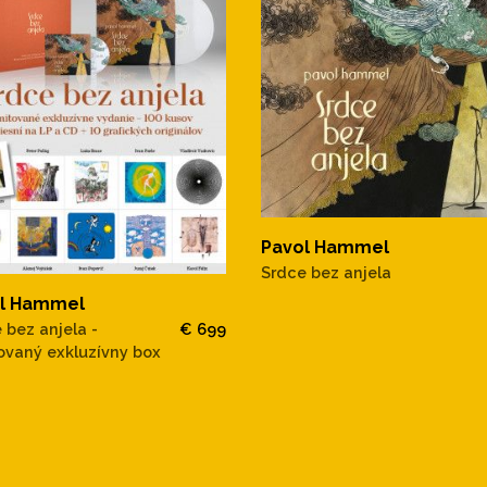
Pavol Hammel
Srdce bez anjela
l Hammel
 bez anjela -
€ 699
ovaný exkluzívny box