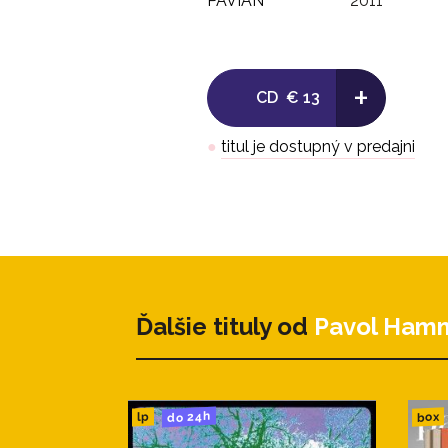
PAVIAN
2011
+
CD
€ 13
●
titul je dostupný v predajni
Ďalšie tituly od
Pavol Ham
do 24h
box
lp