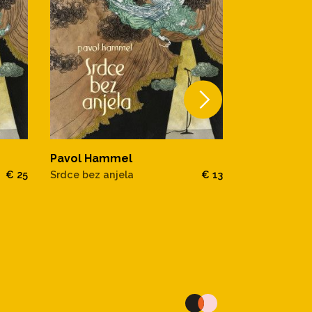
Pavol Hammel
Pavol Ham
€ 25
Srdce bez anjela
€ 13
Prúdy
Hráč