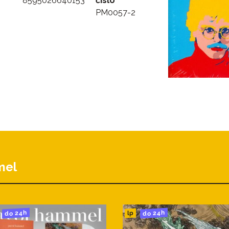
8595026640153
číslo
PM0057-2
mel
do 24h
do 24h
lp