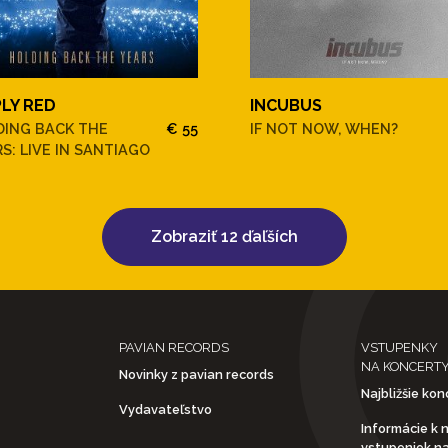
PLY RED
INCUBUS
DING BACK THE
€ 55
IF NOT NOW, WHEN?
S: LIVE IN SANTIAGO
Zobraziť 12 ďaľších
PAVIAN RECORDS
VSTUPENKY
NA KONCERT
Novinky z pavian records
Najbližšie kon
Vydavateľstvo
Informácie k 
vstupeniek n