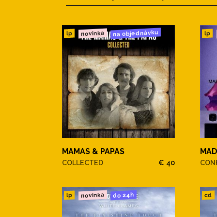
na objednávku
novinka
lp
lp
MAMAS & PAPAS
MA
COLLECTED
€ 40
CONF
novinka
do 24h
cd
lp