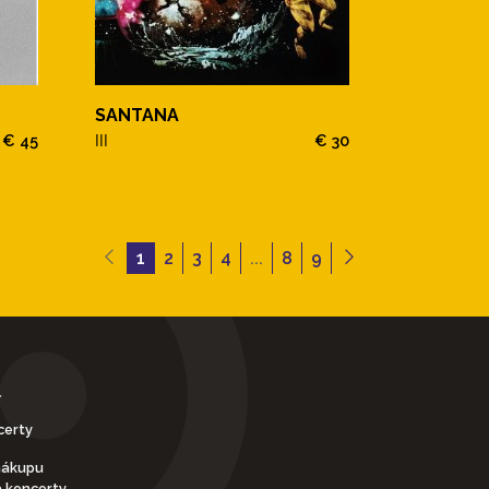
SANTANA
€ 45
III
€ 30
1
2
3
4
...
8
9
Y
certy
nákupu
a koncerty