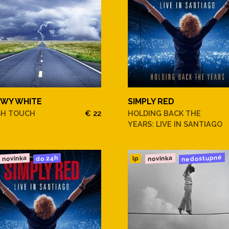
WY WHITE
SIMPLY RED
SH TOUCH
€ 22
HOLDING BACK THE
YEARS: LIVE IN SANTIAGO
nedostupné
novinka
novinka
do 24h
lp