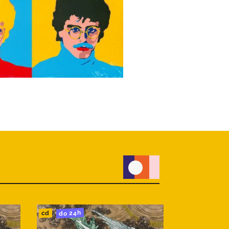
do 24h
do 24h
cd
lp