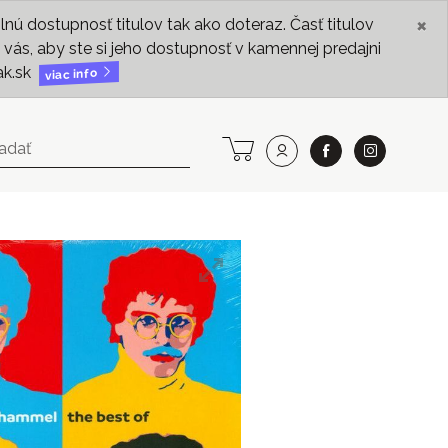
×
ú dostupnosť titulov tak ako doteraz. Časť titulov
vás, aby ste si jeho dostupnosť v kamennej predajni
ak.sk
viac info