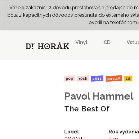
Vážení zákazníci, z dôvodu presťahovania predajne do me
bola z kapacitných dôvodov presunutá do externého skladu
overili na telefónno
Vinyl
CD
Vstu
pavian
2011
rock
pop
cd
Pavol Hammel
The Best Of
Label
Rok vydania