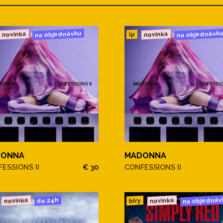
na objednávku
na objednávk
novinka
novinka
lp
DONNA
MADONNA
ESSIONS II
€ 30
CONFESSIONS II
na objednáv
novinka
novinka
do 24h
blry