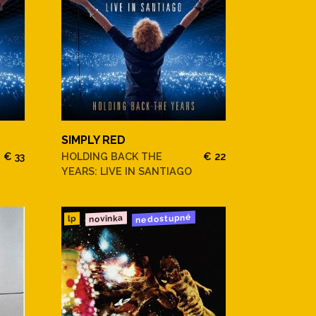
SIMPLY RED
€ 33
HOLDING BACK THE
€ 22
YEARS: LIVE IN SANTIAGO
nedostupné
novinka
lp