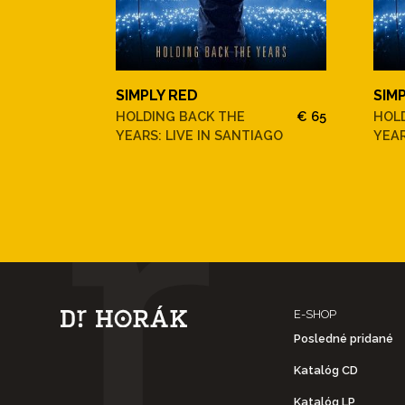
SIMPLY RED
SIM
HOLDING BACK THE
€ 65
HOL
YEARS: LIVE IN SANTIAGO
YEAR
E-SHOP
Posledné pridané
Katalóg CD
Katalóg LP