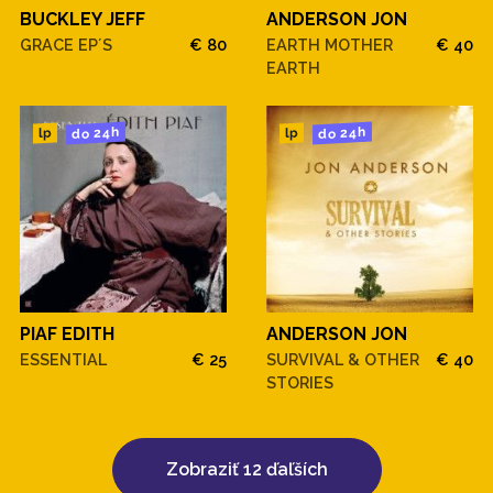
BUCKLEY JEFF
ANDERSON JON
GRACE EP´S
€ 80
EARTH MOTHER
€ 40
EARTH
do 24h
do 24h
lp
lp
PIAF EDITH
ANDERSON JON
ESSENTIAL
€ 25
SURVIVAL & OTHER
€ 40
STORIES
Zobraziť 12 ďaľších