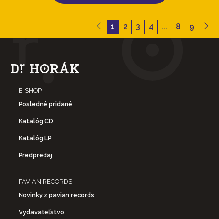
1
2
3
4
...
8
9
E-SHOP
Posledné pridané
Katalóg CD
Katalóg LP
Predpredaj
PAVIAN RECORDS
Novinky z pavian records
Vydavateľstvo