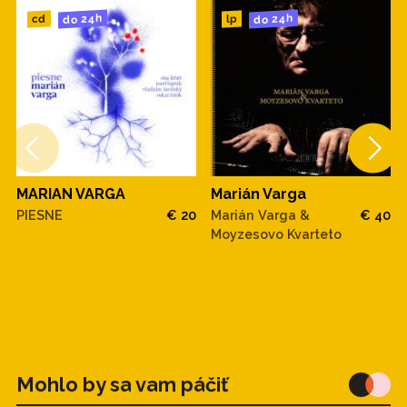
do 24h
do 24h
cd
lp
MARIAN VARGA
Marián Varga
PIESNE
€ 20
Marián Varga &
€ 40
Moyzesovo Kvarteto
Mohlo by sa vam páčiť