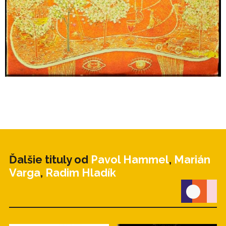
Ďalšie tituly od
Pavol Hammel
,
Marián
Varga
,
Radim Hladík