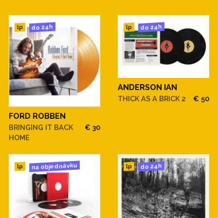
do 24h
do 24h
lp
lp
ANDERSON IAN
THICK AS A BRICK 2
€ 50
FORD ROBBEN
BRINGING IT BACK
€ 30
HOME
na objednávku
do 24h
lp
lp