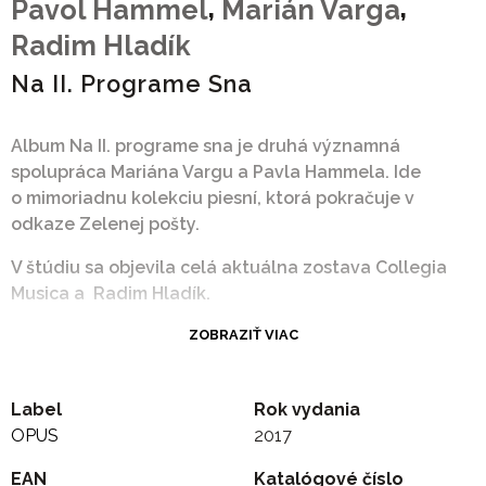
,
,
Pavol Hammel
Marián Varga
Radim Hladík
Na II. Programe Sna
Album Na II. programe sna je druhá významná
spolupráca Mariána Vargu a Pavla Hammela. Ide
o mimoriadnu kolekciu piesní, ktorá pokračuje v
odkaze Zelenej pošty.
V štúdiu sa objevila celá aktuálna zostava Collegia
Musica a Radim Hladík.
ZOBRAZIŤ VIAC
A strana
1. Na druhom programe sna
Label
Rok vydania
2. Náhle
OPUS
2017
3. Letia husi
4. Voda
EAN
Katalógové číslo