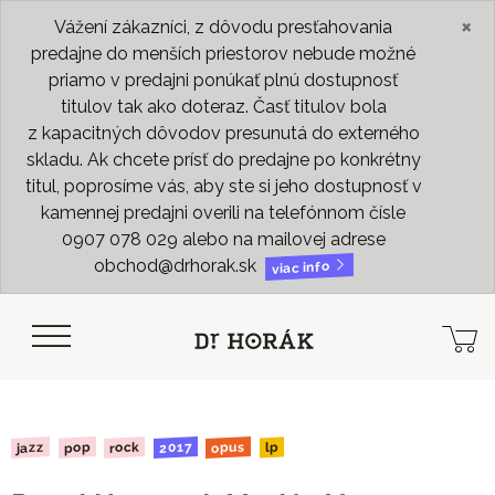
×
Vážení zákazníci, z dôvodu presťahovania
predajne do menších priestorov nebude možné
priamo v predajni ponúkať plnú dostupnosť
titulov tak ako doteraz. Časť titulov bola
z kapacitných dôvodov presunutá do externého
skladu. Ak chcete prísť do predajne po konkrétny
titul, poprosíme vás, aby ste si jeho dostupnosť v
kamennej predajni overili na telefónnom čísle
0907 078 029 alebo na mailovej adrese
obchod@drhorak.sk
viac info
opus
2017
rock
jazz
pop
lp