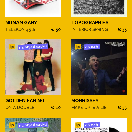
NUMAN GARY
TOPOGRAPHIES
TELEKON 45th
€ 50
INTERIOR SPRING
€ 35
na objednávku
do 24h
lp
lp
GOLDEN EARING
MORRISSEY
ON A DOUBLE
€ 40
MAKE UP IS A LIE
€ 35
na objednávku
do 24h
lp
lp