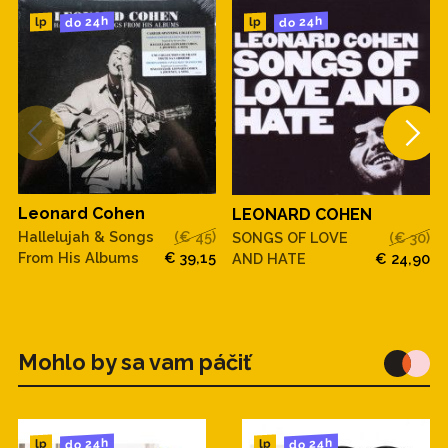
do 24h
do 24h
lp
lp
Leonard Cohen
LEONARD COHEN
Hallelujah & Songs
(€ 45)
SONGS OF LOVE
(€ 30)
From His Albums
€ 39,15
AND HATE
€ 24,90
Mohlo by sa vam páčiť
do 24h
do 24h
lp
lp