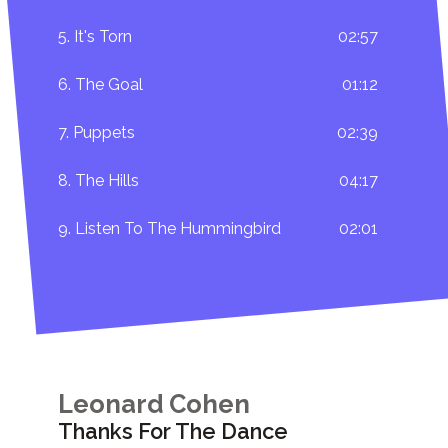
5. It's Torn
02:57
6. The Goal
01:12
7. Puppets
02:39
8. The Hills
04:17
9. Listen To The Hummingbird
02:01
Leonard Cohen
Thanks For The Dance