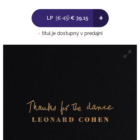
3. Puppets
+
LP
(€ 45)
€ 39,15
4. The Hills
●
titul je dostupný v predajni
5. Listen To The Hummingbird