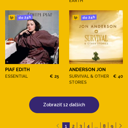
EARTH
do 24h
do 24h
lp
lp
PIAF EDITH
ANDERSON JON
ESSENTIAL
€ 25
SURVIVAL & OTHER
€ 40
STORIES
Zobraziť 12 ďaľších
1
2
3
4
...
8
9