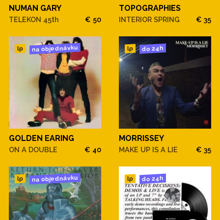
NUMAN GARY
TOPOGRAPHIES
TELEKON 45th
€ 50
INTERIOR SPRING
€ 35
na objednávku
do 24h
lp
lp
GOLDEN EARING
MORRISSEY
ON A DOUBLE
€ 40
MAKE UP IS A LIE
€ 35
na objednávku
do 24h
lp
lp