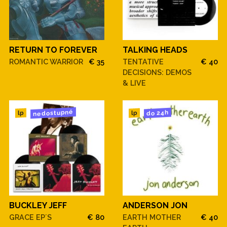
RETURN TO FOREVER
TALKING HEADS
ROMANTIC WARRIOR
€ 35
TENTATIVE
€ 40
DECISIONS: DEMOS
& LIVE
nedostupné
do 24h
lp
lp
BUCKLEY JEFF
ANDERSON JON
GRACE EP´S
€ 80
EARTH MOTHER
€ 40