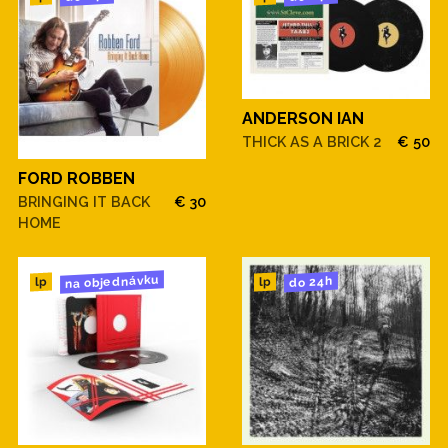
ANDERSON IAN
THICK AS A BRICK 2
€ 50
FORD ROBBEN
BRINGING IT BACK
€ 30
HOME
na objednávku
do 24h
lp
lp