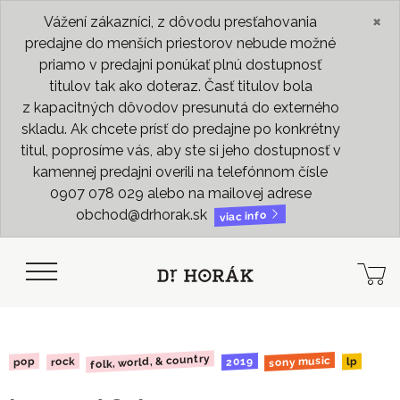
×
Vážení zákazníci, z dôvodu presťahovania
predajne do menších priestorov nebude možné
priamo v predajni ponúkať plnú dostupnosť
titulov tak ako doteraz. Časť titulov bola
z kapacitných dôvodov presunutá do externého
skladu. Ak chcete prísť do predajne po konkrétny
titul, poprosíme vás, aby ste si jeho dostupnosť v
kamennej predajni overili na telefónnom čísle
0907 078 029 alebo na mailovej adrese
obchod@drhorak.sk
viac info
folk, world, & country
sony music
2019
rock
pop
lp