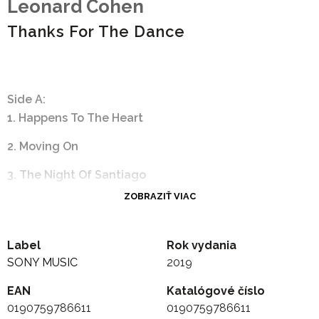
Leonard Cohen
Thanks For The Dance
Side A:
1. Happens To The Heart
2. Moving On
3. The Night Of Santiago
ZOBRAZIŤ VIAC
4. Thanks For The Dance
-
Label
Rok vydania
Side B:
SONY MUSIC
2019
1. It's Torn
EAN
Katalógové číslo
0190759786611
0190759786611
2. The Goal