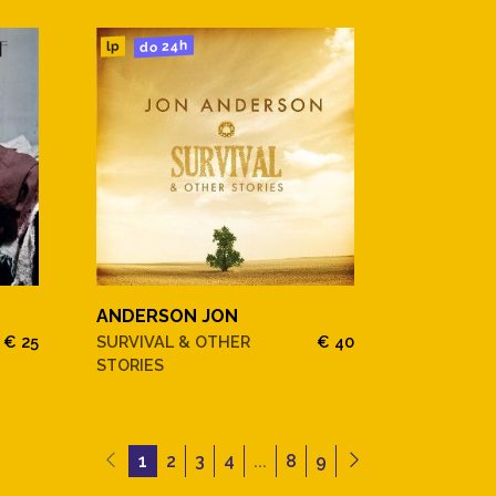
do 24h
lp
ANDERSON JON
€ 25
SURVIVAL & OTHER
€ 40
STORIES
1
2
3
4
...
8
9