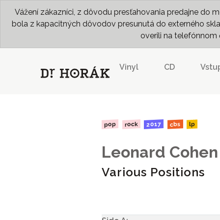
Vážení zákazníci, z dôvodu presťahovania predajne do me
bola z kapacitných dôvodov presunutá do externého skladu
overili na telefónno
Vinyl
CD
Vstu
2017
rock
pop
cbs
lp
Leonard Cohen
Various Positions