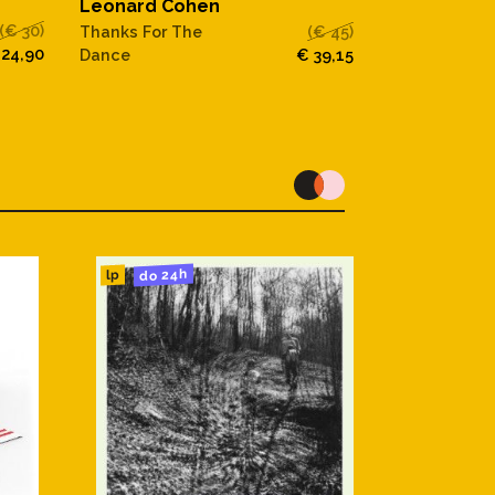
Leonard Cohen
Leonard C
(€ 30)
Thanks For The
(€ 45)
Thanks For 
 24,90
Dance
€ 39,15
do 24h
lp