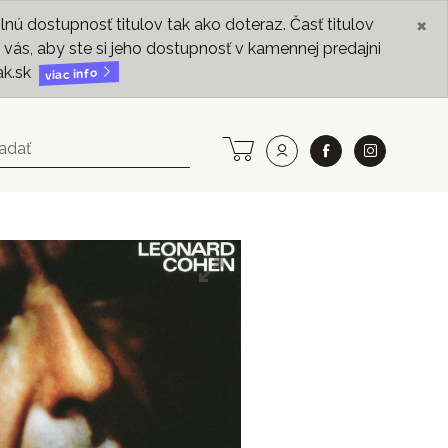
×
ú dostupnosť titulov tak ako doteraz. Časť titulov
vás, aby ste si jeho dostupnosť v kamennej predajni
ak.sk
viac info