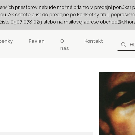
nších priestorov nebude možné priamo v predajni ponúkať pln
. Ak chcete prísť do predajne po konkrétny titul, poprosíme 
m čísle 0907 078 029 alebo na mailovej adrese obchod@drhor
penky
Pavian
O
Kontakt
nás