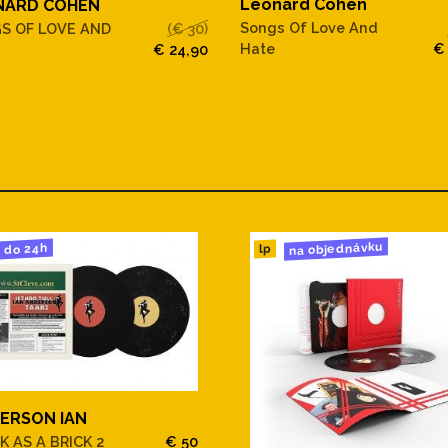
Leonard Cohen
NARD COHEN
Songs Of Love And
S OF LOVE AND
(€ 30)
Hate
€
€ 24,90
na objednávku
do 24h
lp
ERSON IAN
K AS A BRICK 2
€ 50