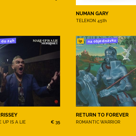
NUMAN GARY
TELEKON 45th
na objednávku
do 24h
lp
RISSEY
RETURN TO FOREVER
 UP IS A LIE
€ 35
ROMANTIC WARRIOR