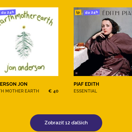
do 24h
do 24h
lp
ERSON JON
PIAF EDITH
TH MOTHER EARTH
€ 40
ESSENTIAL
Zobraziť 12 ďaľších