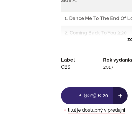
Side A:
1. Dance Me To The End Of L
2. Coming Back To You 3:30
ZO
3. The Law 4:22
Label
Rok vydania
4. Night Comes On 4:36
CBS
2017
-
Side B:
+
LP
(€ 25)
€ 20
1. Hallelujah 4:34
●
titul je dostupný v predajni
2. The Captain 4:05