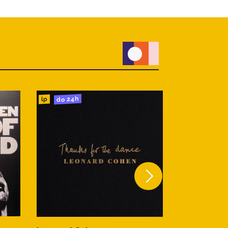
do 24h
do 24h
cd
lp