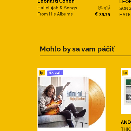
Leonard Cohen
LEO
Hallelujah & Songs
(€ 45)
SONG
From His Albums
€ 39,15
HATE
Mohlo by sa vam páčiť
do 24h
lp
lp
AND
THIC