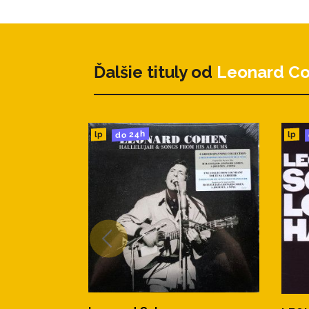
3. Hunter's Lullaby 2:23
4. Heart With No Companion 
Ďalšie tituly od
Leonard C
5. If It Be Your Will 3:40
do 24h
lp
lp