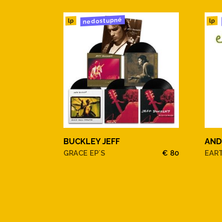
nedostupné
lp
lp
BUCKLEY JEFF
AND
GRACE EP´S
€ 80
EAR