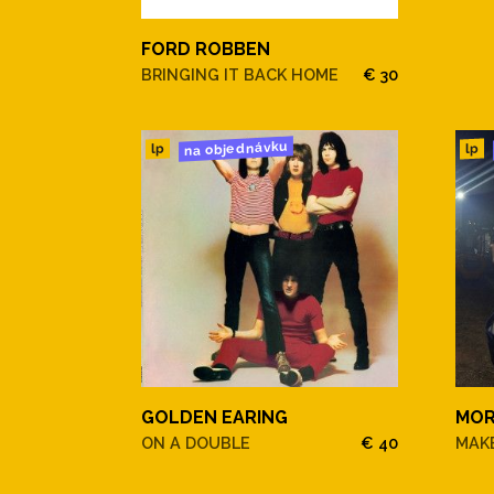
FORD ROBBEN
BRINGING IT BACK HOME
€ 30
na objednávku
lp
lp
GOLDEN EARING
MOR
ON A DOUBLE
€ 40
MAKE