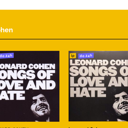
3:01
ohen
do 24h
do 24h
lp