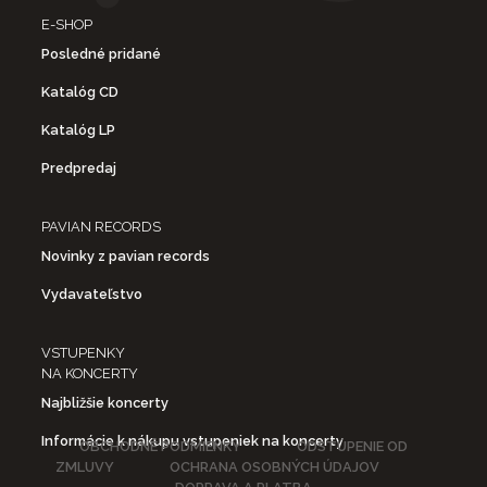
E-SHOP
Posledné pridané
Katalóg CD
Katalóg LP
Predpredaj
PAVIAN RECORDS
Novinky z pavian records
Vydavateľstvo
VSTUPENKY
NA KONCERTY
Najbližšie koncerty
Informácie k nákupu vstupeniek na koncerty
OBCHODNÉ PODMIENKY
ODSTÚPENIE OD
ZMLUVY
OCHRANA OSOBNÝCH ÚDAJOV