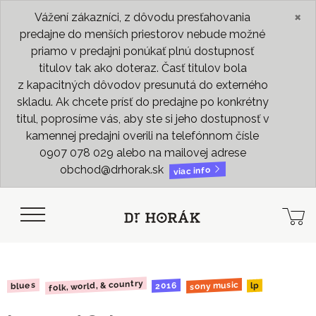
×
Vážení zákazníci, z dôvodu presťahovania
predajne do menších priestorov nebude možné
priamo v predajni ponúkať plnú dostupnosť
titulov tak ako doteraz. Časť titulov bola
z kapacitných dôvodov presunutá do externého
skladu. Ak chcete prísť do predajne po konkrétny
titul, poprosíme vás, aby ste si jeho dostupnosť v
kamennej predajni overili na telefónnom čísle
0907 078 029 alebo na mailovej adrese
obchod@drhorak.sk
viac info
folk, world, & country
sony music
blues
2016
lp