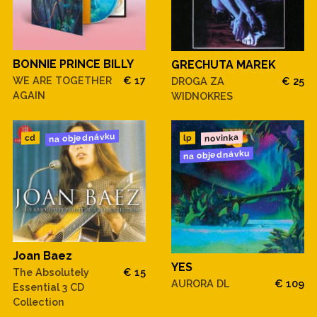
BONNIE PRINCE BILLY
GRECHUTA MAREK
WE ARE TOGETHER
€ 17
DROGA ZA
€ 25
AGAIN
WIDNOKRES
na objednávku
novinka
cd
lp
na objednávku
Joan Baez
YES
The Absolutely
€ 15
AURORA DL
€ 109
Essential 3 CD
Collection