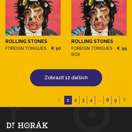
ROLLING STONES
ROLLING STONES
FOREIGN TONGUES
€ 50
FOREIGN TONGUES
€ 99
BOX
Zobraziť 12 ďaľších
1
2
3
4
...
8
9