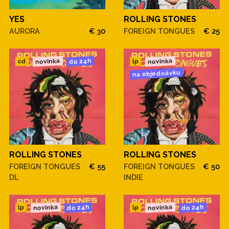
YES
ROLLING STONES
AURORA
€ 30
FOREIGN TONGUES
€ 25
novinka
novinka
do 24h
cd
lp
na objednávku
ROLLING STONES
ROLLING STONES
FOREIGN TONGUES
€ 55
FOREIGN TONGUES
€ 50
DL
INDIE
novinka
novinka
do 24h
do 24h
lp
lp