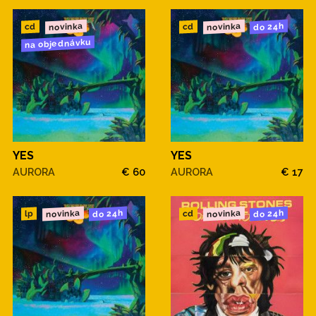
novinka
novinka
do 24h
cd
cd
na objednávku
YES
YES
AURORA
€ 60
AURORA
€ 17
novinka
novinka
do 24h
do 24h
cd
lp