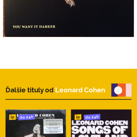
Ďalšie tituly od
Leonard Cohen
do 24h
do 24h
lp
lp