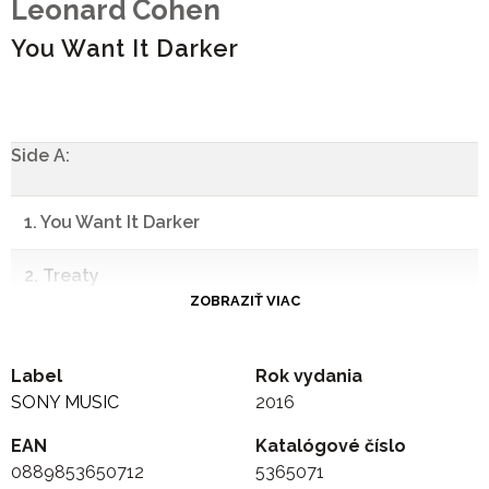
Leonard Cohen
You Want It Darker
Side A:
1. You Want It Darker
2. Treaty
ZOBRAZIŤ VIAC
3. On The Level
Label
Rok vydania
4. Leaving The Table
SONY MUSIC
2016
5. If I Didn't Have Your Love
EAN
Katalógové číslo
0889853650712
5365071