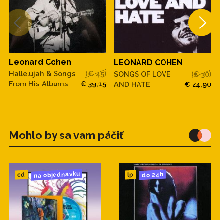
Leonard Cohen
LEONARD COHEN
Hallelujah & Songs
(€ 45)
SONGS OF LOVE
(€ 30)
From His Albums
€ 39,15
AND HATE
€ 24,90
Mohlo by sa vam páčiť
na objednávku
do 24h
cd
lp