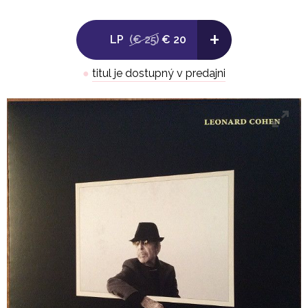
-
+
Side B:
LP
(€ 25)
€ 20
1. Traveling Light
●
titul je dostupný v predajni
2. Seemed A Better Way
3. Steer Your Way
4. String Reprise / Treaty