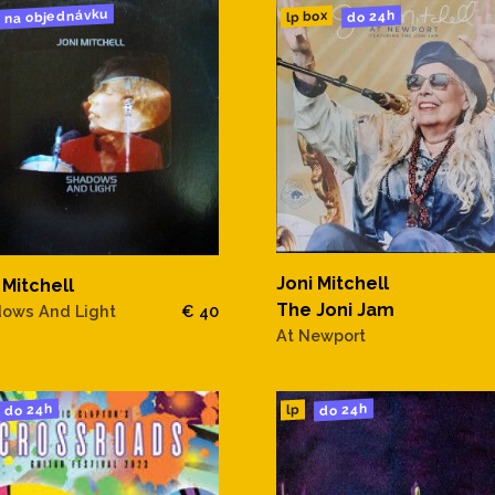
na objednávku
do 24h
lp box
Joni Mitchell
 Mitchell
The Joni Jam
ows And Light
€ 40
At Newport
do 24h
do 24h
lp