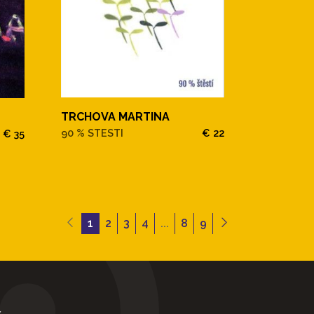
TRCHOVA MARTINA
90 % STESTI
€ 22
€ 35
1
2
3
4
...
8
9