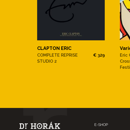
CLAPTON ERIC
Vari
COMPLETE REPRISE
€ 329
Eric
STUDIO 2
Cros
Festi
E-SHOP