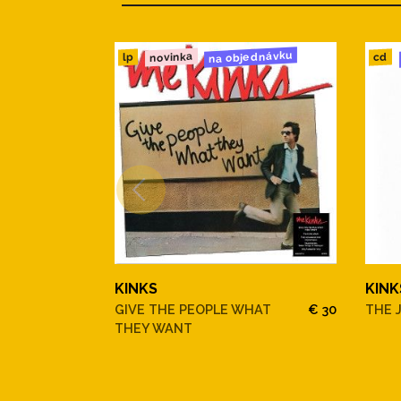
na objednávku
novinka
cd
lp
KINKS
KINK
GIVE THE PEOPLE WHAT
€ 30
THE J
THEY WANT