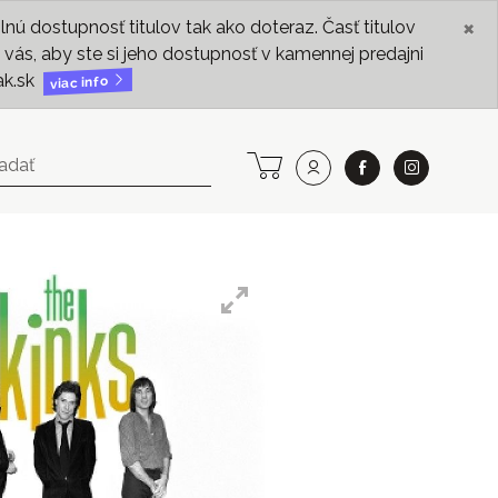
×
ú dostupnosť titulov tak ako doteraz. Časť titulov
vás, aby ste si jeho dostupnosť v kamennej predajni
ak.sk
viac info