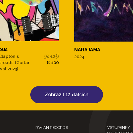
ous
NARAJAMA
 Clapton's
(€ 125)
2024
sroads (Guitar
€ 100
val 2023)
Zobraziť 12 ďaľších
PAVIAN RECORDS
VSTUPENKY