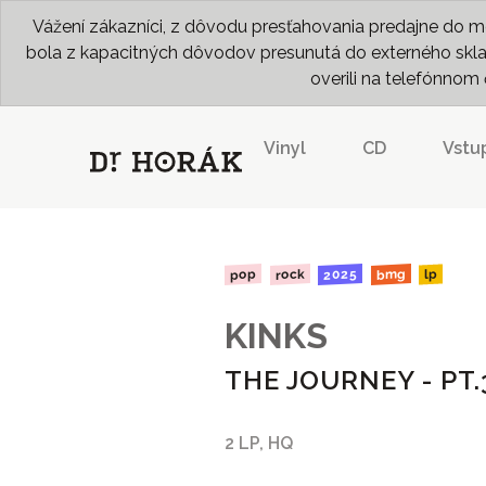
Vážení zákazníci, z dôvodu presťahovania predajne do me
bola z kapacitných dôvodov presunutá do externého skladu
overili na telefónno
Vinyl
CD
Vstu
2025
rock
bmg
pop
lp
KINKS
THE JOURNEY - PT.
2 LP, HQ