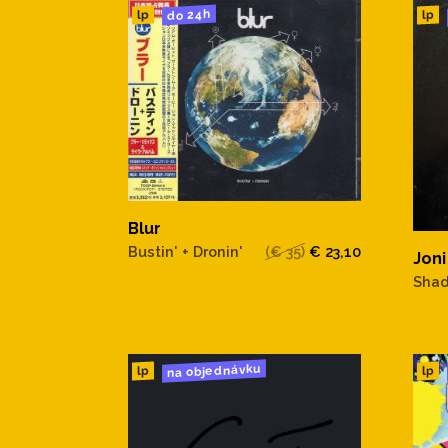
do 24h
lp
lp
Blur
Bustin' + Dronin'
(€ 35)
€ 23,10
Joni
Shad
na objednávku
lp
lp