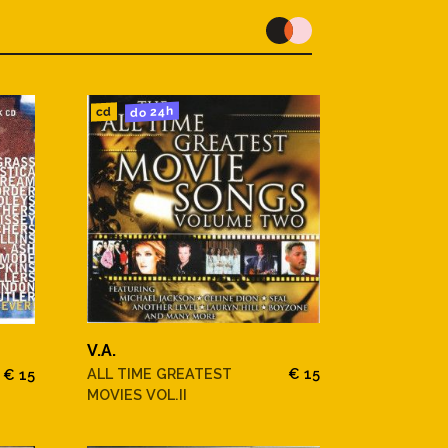
do 24h
cd
V.A.
ALL TIME GREATEST
€ 15
€ 15
MOVIES VOL.II