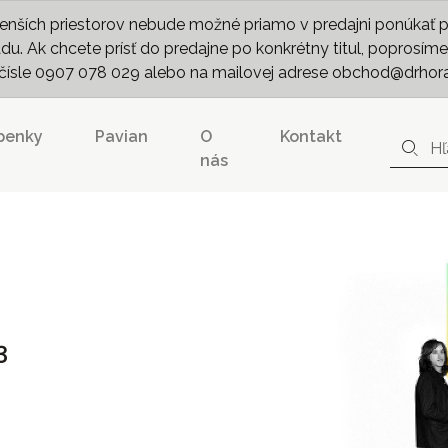
nších priestorov nebude možné priamo v predajni ponúkať pln
. Ak chcete prísť do predajne po konkrétny titul, poprosíme 
m čísle 0907 078 029 alebo na mailovej adrese obchod@drhor
penky
Pavian
O
Kontakt
nás
3