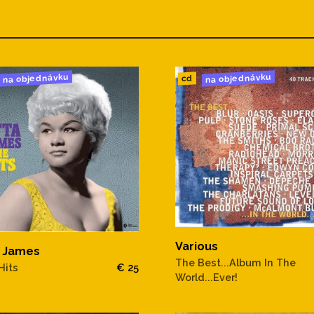
na objednávku
na objednávku
cd
Various
a James
The Best...Album In The
Hits
€ 25
World...Ever!