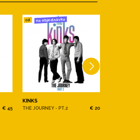
na objednávku
do 24h
cd
lp
KINKS
KINKS
€ 45
THE JOURNEY - PT.2
€ 20
THE JOURNEY