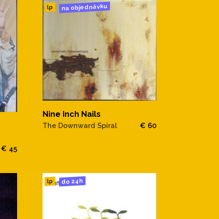
na objednávku
lp
Nine Inch Nails
The Downward Spiral
€ 60
€ 45
do 24h
lp