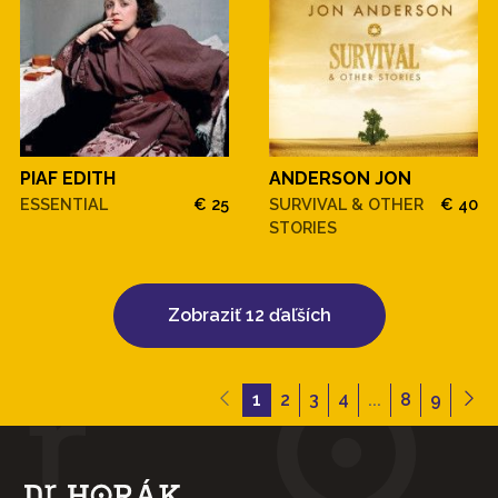
PIAF EDITH
ANDERSON JON
ESSENTIAL
€ 25
SURVIVAL & OTHER
€ 40
STORIES
Zobraziť 12 ďaľších
1
2
3
4
...
8
9