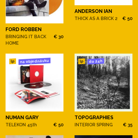
ANDERSON IAN
THICK AS A BRICK 2
€ 50
FORD ROBBEN
BRINGING IT BACK
€ 30
HOME
na objednávku
do 24h
lp
lp
NUMAN GARY
TOPOGRAPHIES
TELEKON 45th
€ 50
INTERIOR SPRING
€ 35