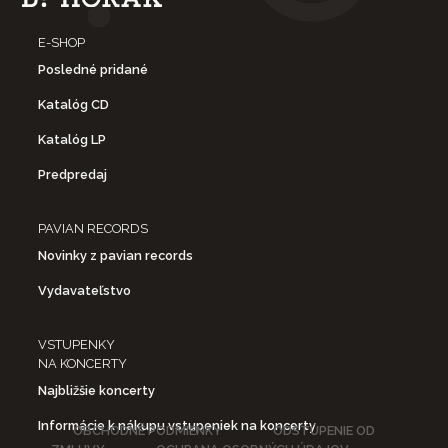
E-SHOP
Posledné pridané
Katalóg CD
Katalóg LP
Predpredaj
PAVIAN RECORDS
Novinky z pavian records
Vydavateľstvo
VSTUPENKY
NA KONCERTY
Najbližšie koncerty
Informácie k nákupu vstupeniek na koncerty
OBCHODNÉ PODMIENKY
ODSTÚPENIE OD