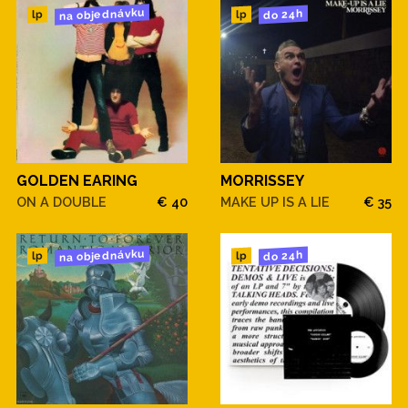
na objednávku
do 24h
lp
lp
GOLDEN EARING
MORRISSEY
ON A DOUBLE
€ 40
MAKE UP IS A LIE
€ 35
na objednávku
do 24h
lp
lp