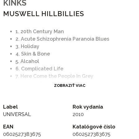
KINKS
MUSWELL HILLBILLIES
1. 20th Century Man
2. Acute Schizophrenia Paranoia Blues
3. Holiday
4. Skin & Bone
5. Alcahol
6. Complicated Life
7. Here Come the People In Grey
8. Have a Cuppa Tea
ZOBRAZIŤ VIAC
9. Holloway Jail
10. Oklohoma U.S.A
11. Uncel Son
Label
Rok vydania
12. Muswell Hillbilly
UNIVERSAL
2010
13. Mountain Woman
EAN
Katalógové číslo
14. Kentucky Moon
0602527383675
0602527383675