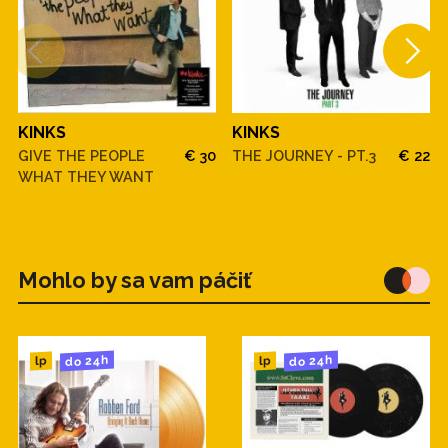
KINKS
KINKS
GIVE THE PEOPLE
€ 30
THE JOURNEY - PT.3
€ 22
WHAT THEY WANT
Mohlo by sa vam páčiť
do 24h
do 24h
lp
lp