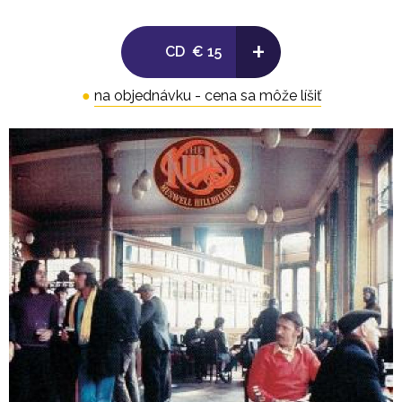
+
CD
€ 15
●
na objednávku - cena sa môže líšiť