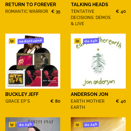
RETURN TO FOREVER
TALKING HEADS
ROMANTIC WARRIOR
€ 35
TENTATIVE
€ 40
DECISIONS: DEMOS
& LIVE
nedostupné
do 24h
lp
lp
BUCKLEY JEFF
ANDERSON JON
GRACE EP´S
€ 80
EARTH MOTHER
€ 40
EARTH
do 24h
do 24h
lp
lp