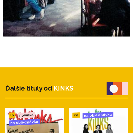
Ďalšie tituly od
KINKS
na objednávku
novinka
cd
lp
na objednávku