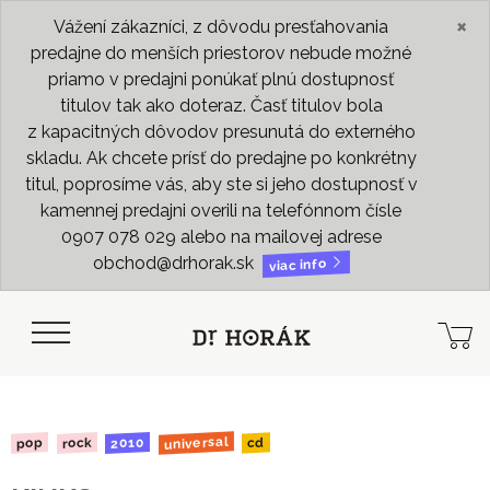
×
Vážení zákazníci, z dôvodu presťahovania
predajne do menších priestorov nebude možné
priamo v predajni ponúkať plnú dostupnosť
titulov tak ako doteraz. Časť titulov bola
z kapacitných dôvodov presunutá do externého
skladu. Ak chcete prísť do predajne po konkrétny
titul, poprosíme vás, aby ste si jeho dostupnosť v
kamennej predajni overili na telefónnom čísle
0907 078 029 alebo na mailovej adrese
obchod@drhorak.sk
viac info
universal
2010
rock
pop
cd