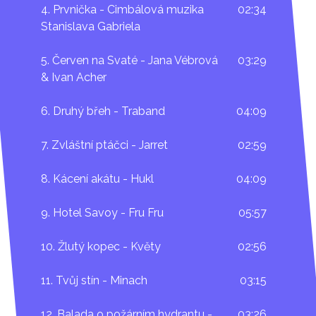
4. Prvnička - Cimbálová muzika
02:34
písně na sklonku 60. let. Nejdříve vystupoval jako
Stanislava Gabriela
osamělý písničkář, později coby člen folk-rockové
kapely Pentagram. Folkovou škatulku definitivně
5. Červen na Svaté - Jana Vébrová
03:29
přerostl, když v roce 1979 sestavil dodnes kultovní
& Ivan Acher
skupinu Mozart K. V první polovině 80. let se Janota
stal jaksi mimoděk jedním z nejpopulárnějších
6. Druhý břeh - Traband
04:09
písničkářů, ale věhlas a halas nesvědčil jeho
neprvoplánovým vizím. Raději opustil písničkovou
7. Zvláštní ptáčci - Jarret
02:59
formu a v triu s Lubošem Fidlerem a Pavlem
Richterem se vrhl na novátorské experimenty s
8. Kácení akátu - Hukl
04:09
přednatočenými pásky. Pak jakoby si dopřál čas na
rozmyšlenou. Na přelomu 80. a 90. let se vrátil k
9. Hotel Savoy - Fru Fru
05:57
akustickým nástrojům a spolu s Irenou a Vojtěchem
Havlovými se vydával na výlety do hájemství
10. Žlutý kopec - Květy
02:56
soudobé „vážné“ hudby. V posledních letech uzavírá
kruh a hraje většinou sám s kytarou.
11. Tvůj stín - Minach
03:15
12. Balada o požárním hydrantu -
03:26