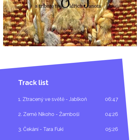
„
... Janota zpívá v jedné ze svých nejznámějších písní
„i cesta může být cíl“. Tribute album můžeme brát
jako zamávání spřízněných duší poutníkovi. Popřejme
Oldřichovi Janotovi, ať ho stále těší hledání. A sami
se těšme na další nalezené písně, další doteky
nezměrna i pokory jako z veršů zenových básníků.
“
1. září 2009
proběhne křest alba na speciálním
koncertě v pražském klubu
Vagón (od 21:00 hod.),
Track list
kde zahrají
Traband, Jana Vébrová a další.
1. Ztracený ve světě - Jablkoň
06:47
Oldřich Janota BIO:
2. Země Nikoho - Žamboši
04:26
Básník, hudebník, překladatel, vystudovaný
3. Čekání - Tara Fuki
05:26
žurnalista, v dobách totality noční hlídač či topič
Oldřich Janota (*27. srpna 1949 v Plzni) napsal první