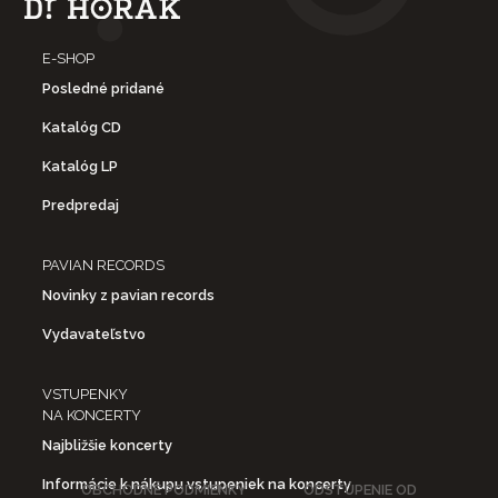
E-SHOP
Posledné pridané
Katalóg CD
Katalóg LP
Predpredaj
PAVIAN RECORDS
Novinky z pavian records
Vydavateľstvo
VSTUPENKY
NA KONCERTY
Najbližšie koncerty
Informácie k nákupu vstupeniek na koncerty
OBCHODNÉ PODMIENKY
ODSTÚPENIE OD