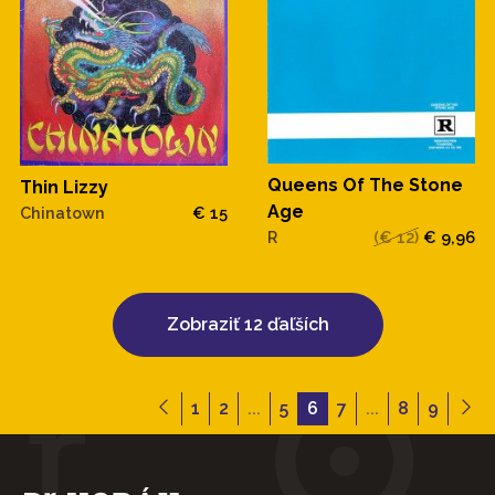
Queens Of The Stone
Thin Lizzy
Age
Chinatown
€ 15
R
(€ 12)
€ 9,96
Zobraziť 12 ďaľších
1
2
...
5
6
7
...
8
9