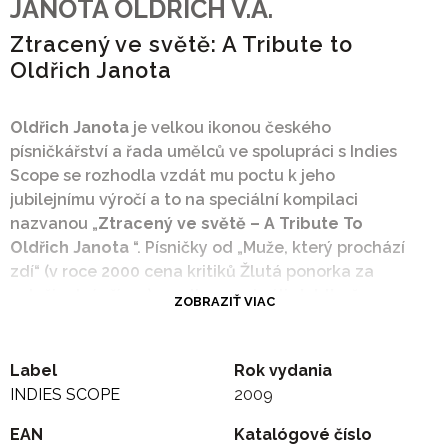
JANOTA OLDRICH V.A.
Ztracený ve světě: A Tribute to
Oldřich Janota
Oldřich Janota
je velkou ikonou českého
písničkářství a řada umělců ve spolupráci s Indies
Scope se rozhodla vzdát mu poctu k jeho
jubilejnímu výročí a to na speciální kompilaci
nazvanou „
Ztracený ve světě – A Tribute To
Oldřich Janota
“. Písničky od „Muže, který prochází
zdí“ (v roce 2000 cena kritiků Žlutá ponorka za
celoživotní přínos) na album nahráli:
Jablkoň,
ZOBRAZIŤ VIAC
Traband, Tara Fuki, Fru Fru, Maraca, Čankišou, Jana
Vébrová, Žamboši, Květy, Jarret
a mnoho dalších.
Label
Rok vydania
Tomáš S. Polívka v úvodním slově v albu píše: „
Těžko
INDIES SCOPE
2009
najdete jinou tak mihotavou, zvukomalebnou, snivou,
EAN
Katalógové číslo
bezčasou a nadčasovou hudbu, jakou jsou písně