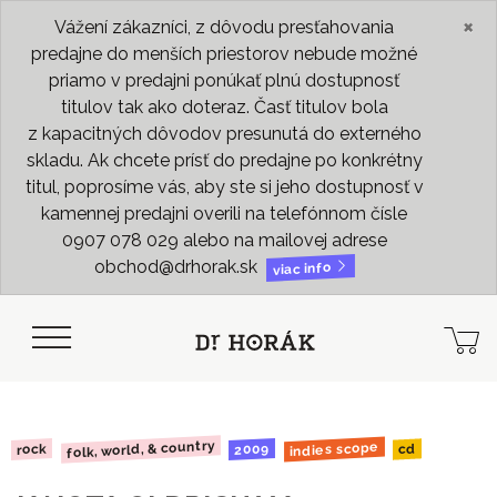
×
Vážení zákazníci, z dôvodu presťahovania
predajne do menších priestorov nebude možné
priamo v predajni ponúkať plnú dostupnosť
titulov tak ako doteraz. Časť titulov bola
z kapacitných dôvodov presunutá do externého
skladu. Ak chcete prísť do predajne po konkrétny
titul, poprosíme vás, aby ste si jeho dostupnosť v
kamennej predajni overili na telefónnom čísle
0907 078 029 alebo na mailovej adrese
obchod@drhorak.sk
viac info
folk, world, & country
indies scope
2009
rock
cd