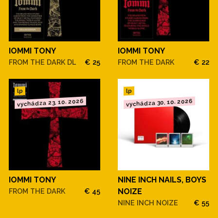
IOMMI TONY
IOMMI TONY
FROM THE DARK DL
€ 25
FROM THE DARK
€ 22
lp
lp
vychádza 23. 10. 2026
vychádza 30. 10. 2026
IOMMI TONY
NINE INCH NAILS, BOYS
FROM THE DARK
€ 45
NOIZE
NINE INCH NOIZE
€ 55