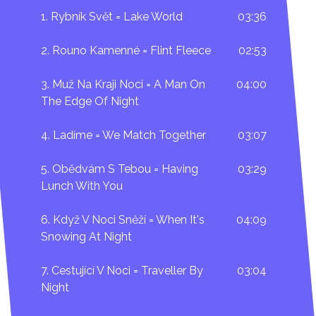
1. Rybník Svět = Lake World
03:36
2. Rouno Kamenné = Flint Fleece
02:53
3. Muž Na Kraji Noci = A Man On
04:00
The Edge Of Night
4. Ladíme = We Match Together
03:07
5. Obědvám S Tebou = Having
03:29
Lunch With You
6. Když V Noci Sněží = When It's
04:09
Snowing At Night
7. Cestující V Noci = Traveller By
03:04
Night