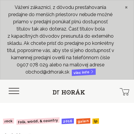
×
Vážení zákazníci, z dôvodu presťahovania
predajne do menších priestorov nebude možné
priamo v predajni ponúkať plnú dostupnosť
titulov tak ako doteraz. Časť titulov bola
z kapacitných dôvodov presunutá do externého
skladu. Ak chcete prísť do predajne po konkrétny
titul, poprosíme vás, aby ste si jeho dostupnosť v
kamennej predajni overili na telefónnom čísle
0907 078 029 alebo na mailovej adrese
obchod@drhorak.sk
viac info
folk, world, & country
galen
2016
rock
lp