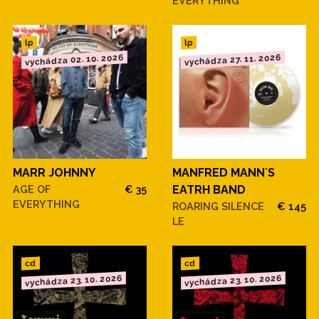
EVERYTHING
lp
lp
vychádza 02. 10. 2026
vychádza 27. 11. 2026
MARR JOHNNY
MANFRED MANN´S
AGE OF
€ 35
EATRH BAND
EVERYTHING
ROARING SILENCE
€ 145
LE
cd
cd
vychádza 23. 10. 2026
vychádza 23. 10. 2026