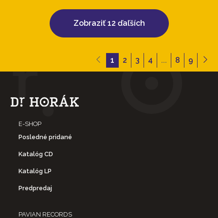
Zobraziť 12 ďaľších
1
2
3
4
...
8
9
E-SHOP
Posledné pridané
Katalóg CD
Katalóg LP
Predpredaj
PAVIAN RECORDS