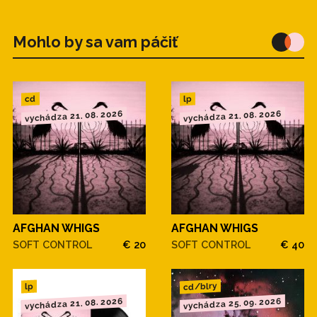
Mohlo by sa vam páčiť
cd
lp
vychádza 21. 08. 2026
vychádza 21. 08. 2026
AFGHAN WHIGS
AFGHAN WHIGS
SOFT CONTROL
€ 20
SOFT CONTROL
€ 40
cd/blry
lp
vychádza 21. 08. 2026
vychádza 25. 09. 2026