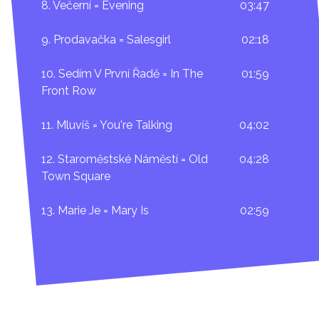
8. Večerní = Evening
03:47
9. Prodavačka = Salesgirl
02:18
10. Sedím V První Řadě = In The
01:59
Front Row
11. Mluvíš = You're Talking
04:02
12. Staroměstské Náměstí = Old
04:28
Town Square
13. Marie Je = Mary Is
02:59