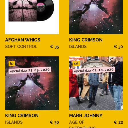
AFGHAN WHIGS
KING CRIMSON
SOFT CONTROL
€ 35
ISLANDS
€ 30
cd
lp
vychádza 25. 09. 2026
vychádza 02. 10. 2026
KING CRIMSON
MARR JOHNNY
ISLANDS
€ 30
AGE OF
€ 22