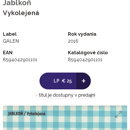
Jablkoň
Vykolejená
Label
Rok vydania
GALEN
2016
EAN
Katalógové číslo
8594042901101
8594042901101
+
LP
€ 25
●
titul je dostupný v predajni