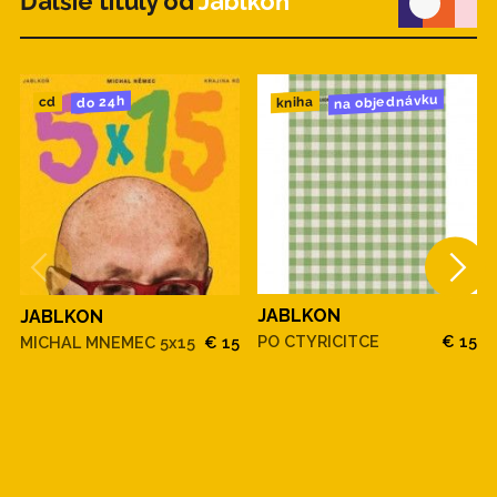
Ďalšie tituly od
Jablkoň
na objednávku
do 24h
kniha
cd
JABLKON
JABLKON
PO CTYRICITCE
€ 15
MICHAL MNEMEC 5x15
€ 15