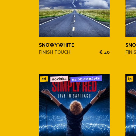
SNOWY WHITE
SNO
FINISH TOUCH
€ 40
FINI
na objednávku
novinka
cd
lp