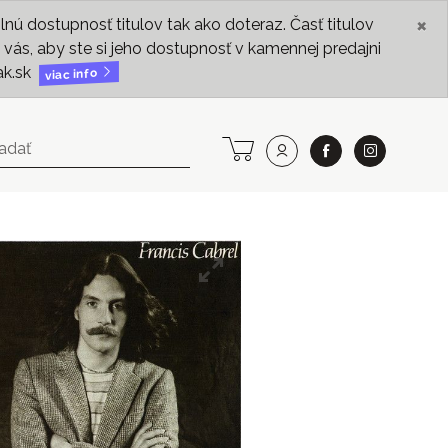
×
ú dostupnosť titulov tak ako doteraz. Časť titulov
vás, aby ste si jeho dostupnosť v kamennej predajni
ak.sk
viac info