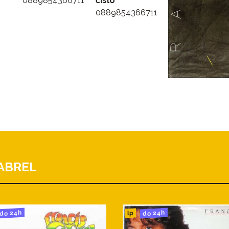
0889854366711
číslo
0889854366711
ABREL
do 24h
do 24h
lp