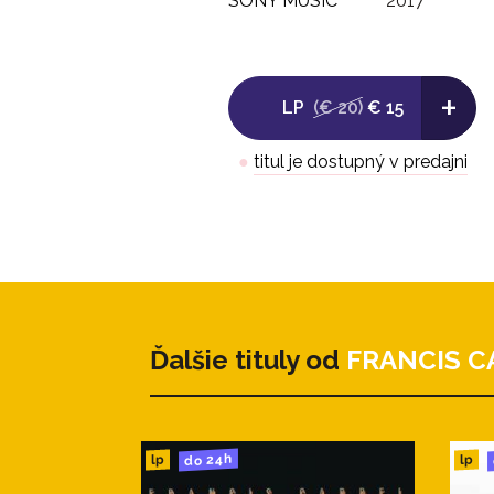
SONY MUSIC
2017
+
LP
(€ 20)
€ 15
●
titul je dostupný v predajni
Ďalšie tituly od
FRANCIS C
do 24h
lp
lp