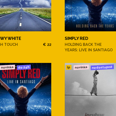
WY WHITE
SIMPLY RED
SH TOUCH
€ 22
HOLDING BACK THE
YEARS: LIVE IN SANTIAGO
nedostupné
novinka
novinka
do 24h
lp