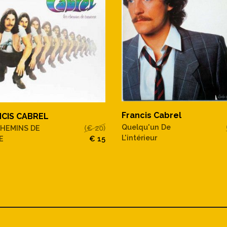
Francis Cabrel
CIS CABREL
Quelqu'un De
CHEMINS DE
(€ 20)
L'intérieur
E
€ 15