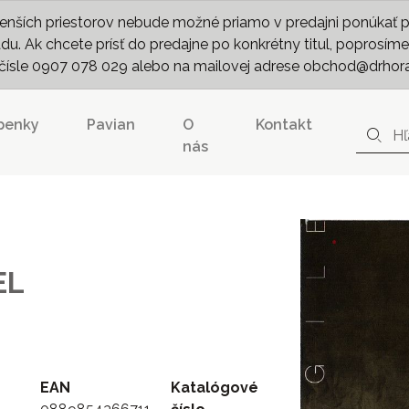
nších priestorov nebude možné priamo v predajni ponúkať pln
. Ak chcete prísť do predajne po konkrétny titul, poprosíme 
m čísle 0907 078 029 alebo na mailovej adrese obchod@drhor
penky
Pavian
O
Kontakt
nás
EL
EAN
Katalógové