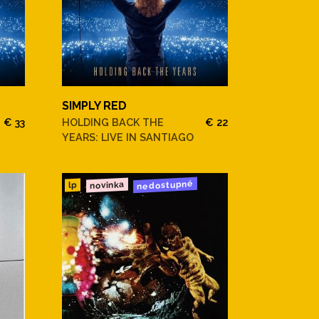
SIMPLY RED
€ 33
HOLDING BACK THE
€ 22
YEARS: LIVE IN SANTIAGO
nedostupné
novinka
lp