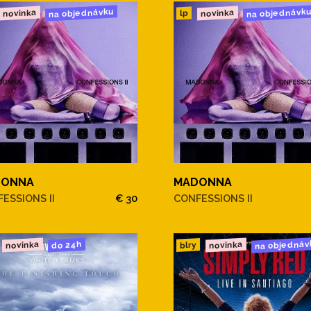
na objednávku
na objednávk
novinka
novinka
lp
DONNA
MADONNA
ESSIONS II
€ 30
CONFESSIONS II
na objednáv
novinka
novinka
do 24h
blry