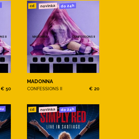
u
novinka
do 24h
cd
MADONNA
€ 50
CONFESSIONS II
€ 20
ku
novinka
do 24h
cd