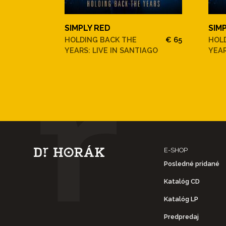
SIMPLY RED
SIM
HOLDING BACK THE
€ 65
HOL
YEARS: LIVE IN SANTIAGO
YEAR
E-SHOP
Posledné pridané
Katalóg CD
Katalóg LP
Predpredaj