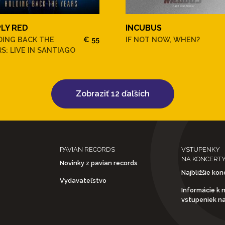
PLY RED
INCUBUS
DING BACK THE
€ 55
IF NOT NOW, WHEN?
S: LIVE IN SANTIAGO
Zobraziť 12 ďaľších
PAVIAN RECORDS
VSTUPENKY
NA KONCERT
Novinky z pavian records
Najbližšie kon
Vydavateľstvo
Informácie k 
vstupeniek n