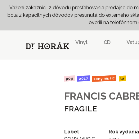
Vážení zákazníci, z dôvodu presťahovania predajne do me
bola z kapacitných dôvodov presunutá do externého skladu
overili na telefónno
Vinyl
CD
Vstu
sony music
2017
pop
lp
FRANCIS CABR
FRAGILE
Label
Rok vydania