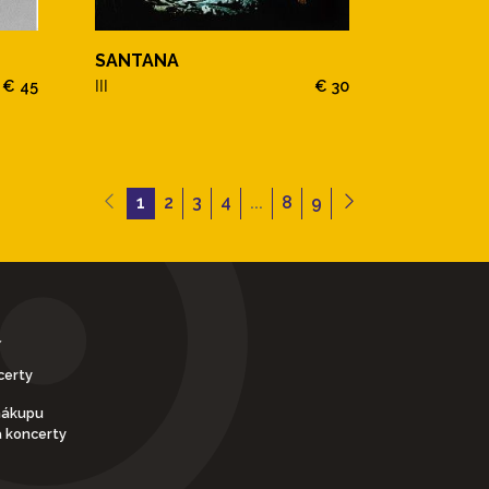
SANTANA
€ 45
III
€ 30
1
2
3
4
...
8
9
Y
certy
nákupu
a koncerty