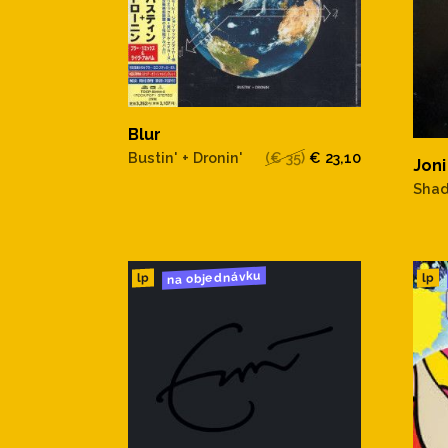
Blur
Bustin' + Dronin'
(€ 35)
€ 23,10
Joni
Shad
na objednávku
lp
lp