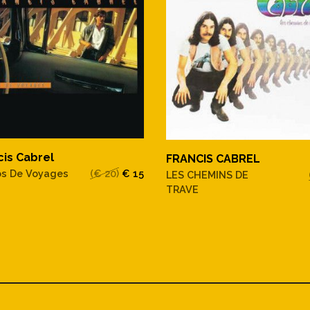
cis Cabrel
FRANCIS CABREL
os De Voyages
(€ 20)
€ 15
LES CHEMINS DE
TRAVE