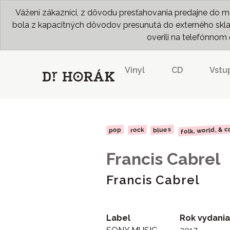
Vážení zákazníci, z dôvodu presťahovania predajne do me
bola z kapacitných dôvodov presunutá do externého skladu
overili na telefónno
Vinyl
CD
Vstu
folk, world, & 
blues
rock
pop
Francis Cabrel
Francis Cabrel
Label
Rok vydania