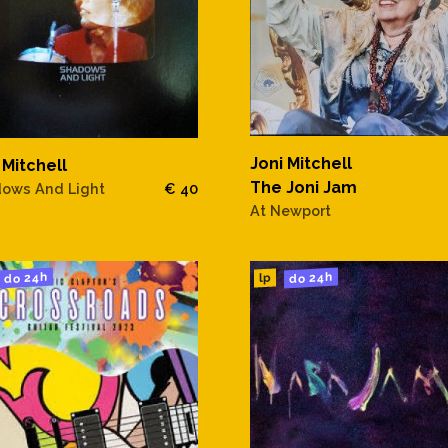
Joni Mitchell
 Mitchell
The Joni Jam
ows And Light
€ 40
At Newport
do 24h
do 24h
lp