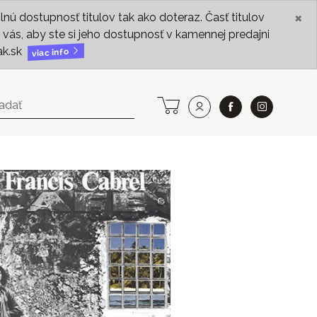
×
ú dostupnosť titulov tak ako doteraz. Časť titulov
vás, aby ste si jeho dostupnosť v kamennej predajni
ak.sk
viac info