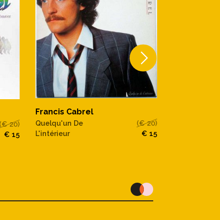
Francis Cab
Francis Cabrel
Carte Postal
Quelqu'un De
(€ 20)
(€ 20)
L'intérieur
€ 15
€ 15