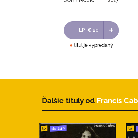
SONY MUSIC
2017
+
LP
€ 20
●
titul je vypredaný
Ďalšie tituly od
Francis Cab
do 24h
lp
lp