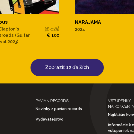
ous
NARAJAMA
 Clapton's
(€ 125)
2024
sroads (Guitar
€ 100
val 2023)
Zobraziť 12 ďaľších
PAVIAN RECORDS
VSTUPENKY
NA KONCERT
Novinky z pavian records
Najbližšie kon
Vydavateľstvo
Informácie k 
vstupeniek n