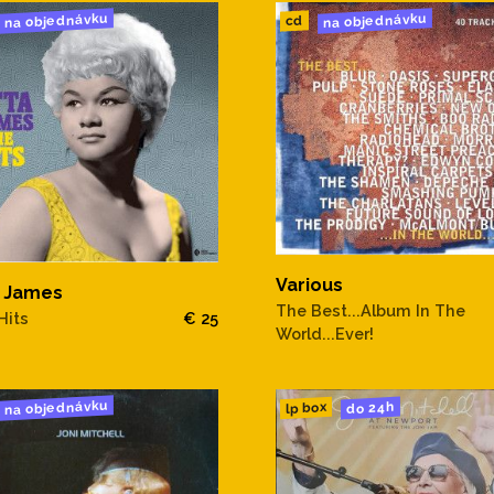
na objednávku
na objednávku
cd
Various
a James
The Best...Album In The
Hits
€ 25
World...Ever!
na objednávku
do 24h
lp box