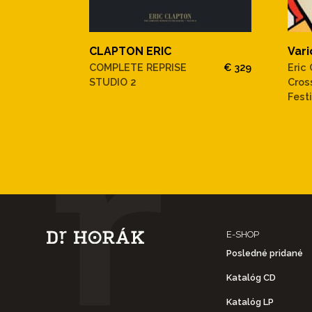
CLAPTON ERIC
Vari
COMPLETE REPRISE
€ 329
Eric
STUDIO 2
Cros
Festi
E-SHOP
Posledné pridané
Katalóg CD
Katalóg LP