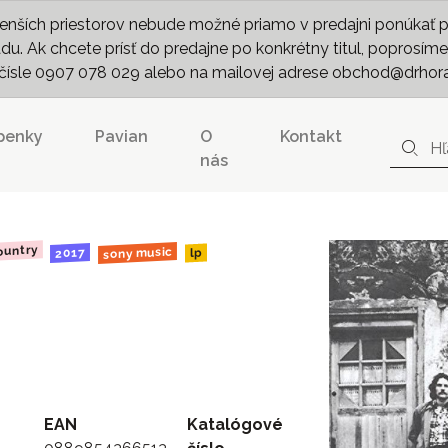
nších priestorov nebude možné priamo v predajni ponúkať pln
. Ak chcete prísť do predajne po konkrétny titul, poprosíme 
m čísle 0907 078 029 alebo na mailovej adrese obchod@drhor
penky
Pavian
O
Kontakt
nás
country
sony music
2017
lp
EAN
Katalógové