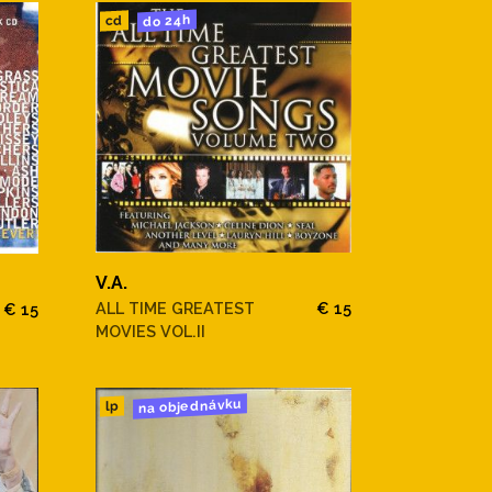
do 24h
cd
V.A.
ALL TIME GREATEST
€ 15
€ 15
MOVIES VOL.II
na objednávku
lp