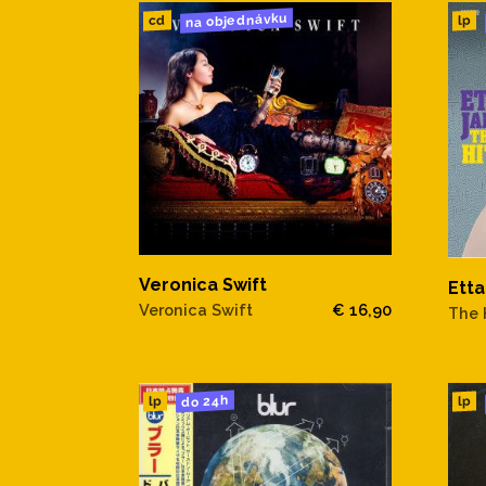
na objednávku
cd
lp
Veronica Swift
Ett
Veronica Swift
€ 16,90
The 
do 24h
lp
lp