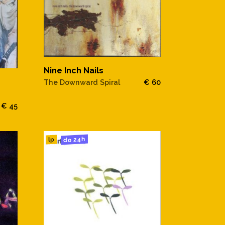
Nine Inch Nails
The Downward Spiral
€ 60
€ 45
do 24h
lp