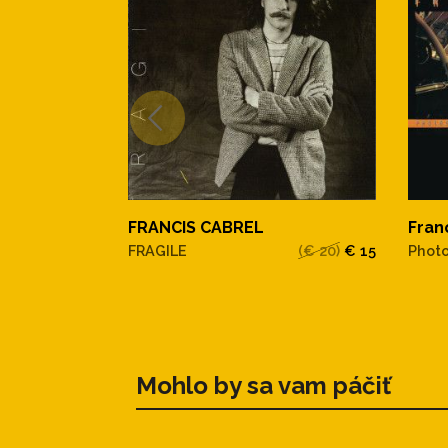
FRANCIS CABREL
Fran
FRAGILE
(€ 20)
€ 15
Phot
Mohlo by sa vam páčiť