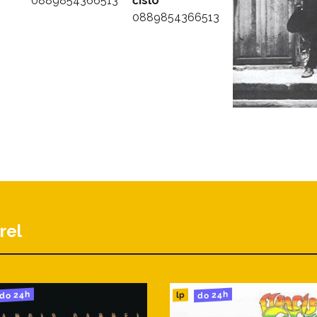
0889854366513
číslo
0889854366513
rel
do 24h
do 24h
lp