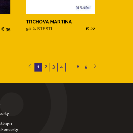
TRCHOVA MARTINA
90 % STESTI
€ 22
€ 35
1
2
3
4
...
8
9
Y
certy
nákupu
a koncerty