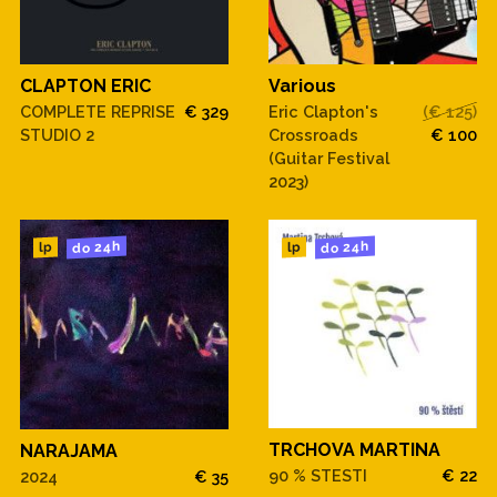
CLAPTON ERIC
Various
COMPLETE REPRISE
€ 329
Eric Clapton's
(€ 125)
STUDIO 2
Crossroads
€ 100
(Guitar Festival
2023)
do 24h
do 24h
lp
lp
TRCHOVA MARTINA
NARAJAMA
90 % STESTI
€ 22
2024
€ 35