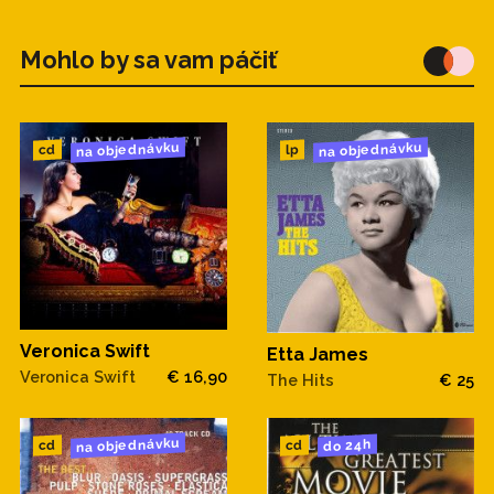
Mohlo by sa vam páčiť
na objednávku
na objednávku
cd
lp
Veronica Swift
Etta James
Veronica Swift
€ 16,90
The Hits
€ 25
na objednávku
do 24h
cd
cd