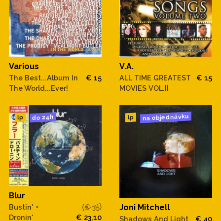
V.A.
Various
ALL TIME GREATEST
€ 15
The Best...Album In
€ 15
MOVIES VOL.II
The World...Ever!
na objednávku
do 24h
lp
lp
Blur
Bustin' +
(€ 35)
Joni Mitchell
Dronin'
€ 23,10
Shadows And Light
€ 40