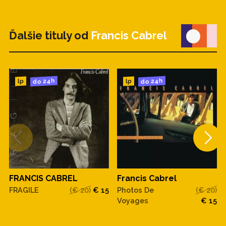
Ďalšie tituly od
Francis Cabrel
do 24h
do 24h
lp
lp
FRANCIS CABREL
Francis Cabrel
FRAGILE
(€ 20)
€ 15
Photos De
(€ 20)
Voyages
€ 15