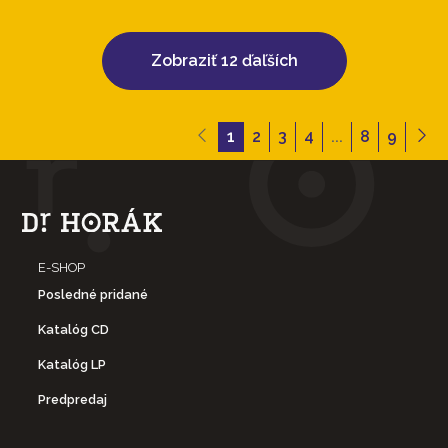
Zobraziť 12 ďaľších
1
2
3
4
...
8
9
E-SHOP
Posledné pridané
Katalóg CD
Katalóg LP
Predpredaj