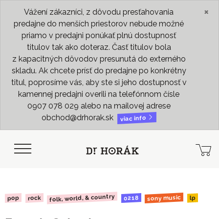
×
Vážení zákazníci, z dôvodu presťahovania
predajne do menších priestorov nebude možné
priamo v predajni ponúkať plnú dostupnosť
titulov tak ako doteraz. Časť titulov bola
z kapacitných dôvodov presunutá do externého
skladu. Ak chcete prísť do predajne po konkrétny
titul, poprosíme vás, aby ste si jeho dostupnosť v
kamennej predajni overili na telefónnom čísle
0907 078 029 alebo na mailovej adrese
obchod@drhorak.sk
viac info
folk, world, & country
sony music
0218
rock
pop
lp