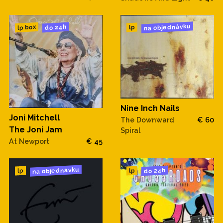
na objednávku
do 24h
lp box
lp
Nine Inch Nails
Joni Mitchell
The Downward
€ 60
The Joni Jam
Spiral
At Newport
€ 45
na objednávku
do 24h
lp
lp