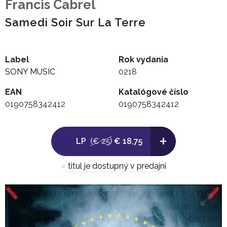
Francis Cabrel
Samedi Soir Sur La Terre
Label
Rok vydania
SONY MUSIC
0218
EAN
Katalógové číslo
0190758342412
0190758342412
+
LP
(€ 25)
€ 18,75
●
titul je dostupný v predajni