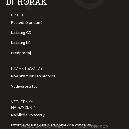
E-SHOP
Posledné pridané
Katalóg CD
Katalóg LP
Predpredaj
PAVIAN RECORDS
Novinky z pavian records
Vydavateľstvo
VSTUPENKY
NA KONCERTY
Najbližšie koncerty
Informácie k nákupu vstupeniek na koncerty
OBCHODNÉ PODMIENKY
ODSTÚPENIE OD