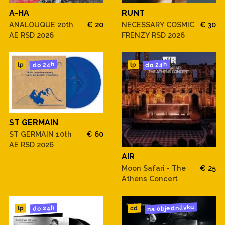
A-HA
RUNT
ANALOUQUE 20th
€ 20
NECESSARY COSMIC
€ 30
AE RSD 2026
FRENZY RSD 2026
do 24h
do 24h
lp
lp
ST GERMAIN
ST GERMAIN 10th
€ 60
AE RSD 2026
AIR
Moon Safari - The
€ 25
Athens Concert
na objednávku
do 24h
cd
lp