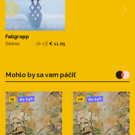
Fallgrapp
Ostrov
(€ 13)
€ 11,05
Mohlo by sa vam páčiť
do 24h
do 24h
cd
lp