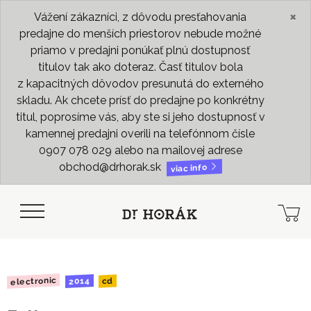
×
Vážení zákazníci, z dôvodu presťahovania
predajne do menších priestorov nebude možné
priamo v predajni ponúkať plnú dostupnosť
titulov tak ako doteraz. Časť titulov bola
z kapacitných dôvodov presunutá do externého
skladu. Ak chcete prísť do predajne po konkrétny
titul, poprosíme vás, aby ste si jeho dostupnosť v
kamennej predajni overili na telefónnom čísle
0907 078 029 alebo na mailovej adrese
obchod@drhorak.sk
viac info
electronic
2014
cd