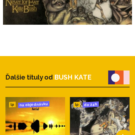
Ďalšie tituly od
BUSH KATE
na objednávku
do 24h
lp
lp