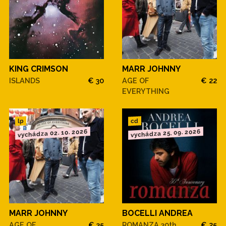
KING CRIMSON
MARR JOHNNY
ISLANDS
€ 30
AGE OF
€ 22
EVERYTHING
cd
lp
vychádza 02. 10. 2026
vychádza 25. 09. 2026
MARR JOHNNY
BOCELLI ANDREA
AGE OF
€ 35
ROMANZA 30th
€ 25