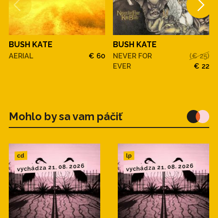
BUSH KATE
BUSH KATE
AERIAL
€ 60
NEVER FOR
(€ 25)
EVER
€ 22
Mohlo by sa vam páčiť
cd
lp
vychádza 21. 08. 2026
vychádza 21. 08. 2026