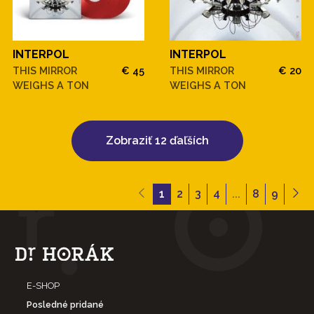
INTERPOL
INTERPOL
THIS MIRROR
€ 45
THIS MIRROR
€ 20
WEIGHS A TON
WEIGHS A TON
Zobraziť 12 ďaľších
1
2
3
4
...
8
9
E-SHOP
Posledné pridané