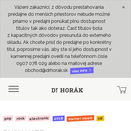
×
Vážení zákazníci, z dôvodu presťahovania
predajne do menších priestorov nebude možné
priamo v predajni ponúkať plnú dostupnosť
titulov tak ako doteraz. Časť titulov bola
z kapacitných dôvodov presunutá do externého
skladu. Ak chcete prísť do predajne po konkrétny
titul, poprosíme vás, aby ste si jeho dostupnosť v
kamennej predajni overili na telefónnom čísle
0907 078 029 alebo na mailovej adrese
obchod@drhorak.sk
viac info
warner music
electronic
2018
rock
pop
cd