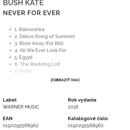
BUSH KATE
NEVER FOR EVER
1. Babooshka
2. Delius (Song of Summer)
3. Blow Away (For Bill)
4. All We Ever Look For
5. Egypt
6. The Wedding List
7. Violin
8. The Infant Kiss
ZOBRAZIŤ VIAC
9. Night Scented Stock
10. Army Dreamers
11. Breathing
Label
Rok vydania
WARNER MUSIC
2018
EAN
Katalógové číslo
0190295568962
0190295568962