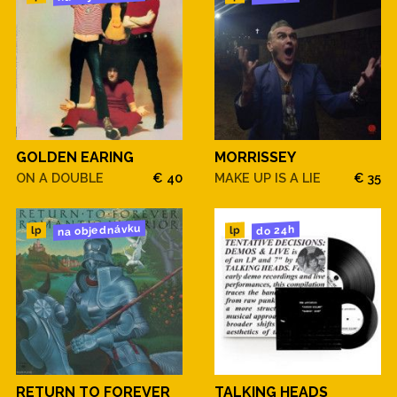
GOLDEN EARING
MORRISSEY
ON A DOUBLE
€ 40
MAKE UP IS A LIE
€ 35
na objednávku
do 24h
lp
lp
RETURN TO FOREVER
TALKING HEADS