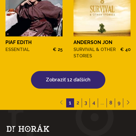
PIAF EDITH
ANDERSON JON
ESSENTIAL
€ 25
SURVIVAL & OTHER
€ 40
STORIES
Zobraziť 12 ďaľších
1
2
3
4
...
8
9