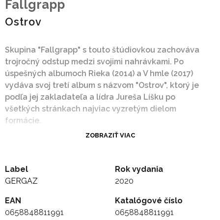
Fallgrapp
Ostrov
Skupina "Fallgrapp" s touto štúdiovkou zachováva
trojročný odstup medzi svojimi nahrávkami. Po
úspešných albumoch Rieka (2014) a V hmle (2017)
vydáva svoj tretí album s názvom "Ostrov", ktorý je
podľa jej zakladateľa a lídra Jureša Líšku po
všetkých stránkach najviac vyzretým dielom
formácie.
ZOBRAZIŤ VIAC
Label
Rok vydania
GERGAZ
2020
EAN
Katalógové číslo
0658848811991
0658848811991