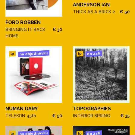
ANDERSON IAN
THICK AS A BRICK 2
€ 50
FORD ROBBEN
BRINGING IT BACK
€ 30
HOME
na objednávku
do 24h
lp
lp
NUMAN GARY
TOPOGRAPHIES
TELEKON 45th
€ 50
INTERIOR SPRING
€ 35
na objednávku
do 24h
lp
lp