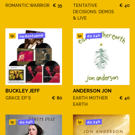
ROMANTIC WARRIOR
€ 35
TENTATIVE
€ 40
DECISIONS: DEMOS
& LIVE
nedostupné
do 24h
lp
lp
BUCKLEY JEFF
ANDERSON JON
GRACE EP´S
€ 80
EARTH MOTHER
€ 40
EARTH
do 24h
do 24h
lp
lp