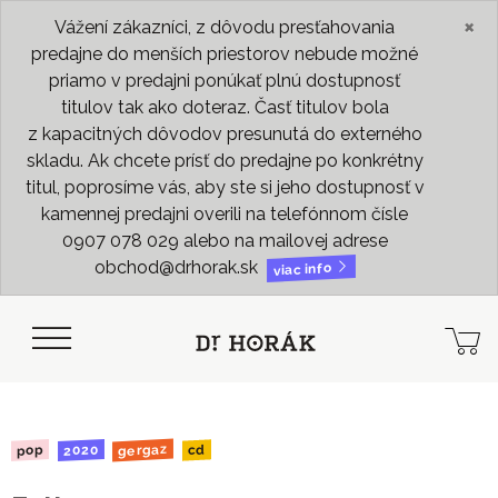
×
Vážení zákazníci, z dôvodu presťahovania
predajne do menších priestorov nebude možné
priamo v predajni ponúkať plnú dostupnosť
titulov tak ako doteraz. Časť titulov bola
z kapacitných dôvodov presunutá do externého
skladu. Ak chcete prísť do predajne po konkrétny
titul, poprosíme vás, aby ste si jeho dostupnosť v
kamennej predajni overili na telefónnom čísle
0907 078 029 alebo na mailovej adrese
obchod@drhorak.sk
viac info
gergaz
2020
pop
cd