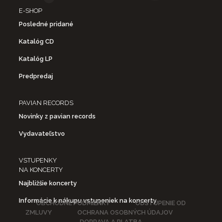
E-SHOP
Posledné pridané
Katalóg CD
Katalóg LP
Predpredaj
PAVIAN RECORDS
Novinky z pavian records
Vydavateľstvo
VSTUPENKY
NA KONCERTY
Najbližšie koncerty
Informácie k nákupu vstupeniek na koncerty
OBCHODNÉ PODMIENKY
ODSTÚPENIE OD
ZMLUVY
OCHRANA OSOBNÝCH ÚDAJOV
DOPRAVA A PLATBA