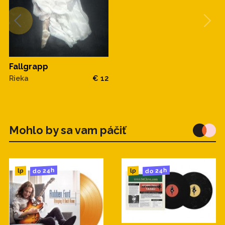
Fallgrapp
Rieka
€ 12
Mohlo by sa vam páčiť
do 24h
do 24h
lp
lp