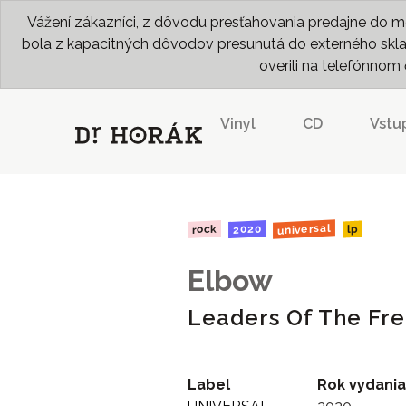
Vážení zákazníci, z dôvodu presťahovania predajne do me
bola z kapacitných dôvodov presunutá do externého skladu
overili na telefónno
Vinyl
CD
Vstu
universal
2020
rock
lp
Elbow
Leaders Of The Fr
Label
Rok vydania