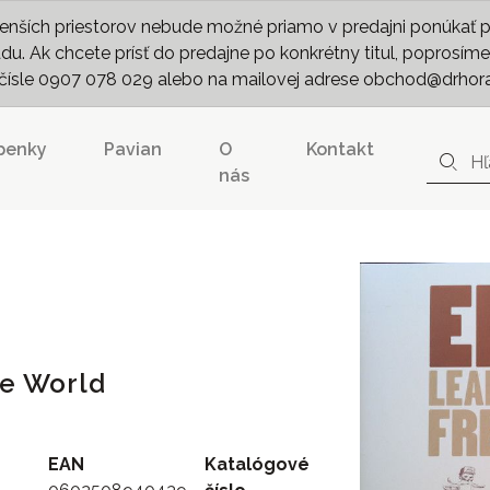
nších priestorov nebude možné priamo v predajni ponúkať pln
. Ak chcete prísť do predajne po konkrétny titul, poprosíme 
m čísle 0907 078 029 alebo na mailovej adrese obchod@drhor
penky
Pavian
O
Kontakt
nás
ee World
EAN
Katalógové