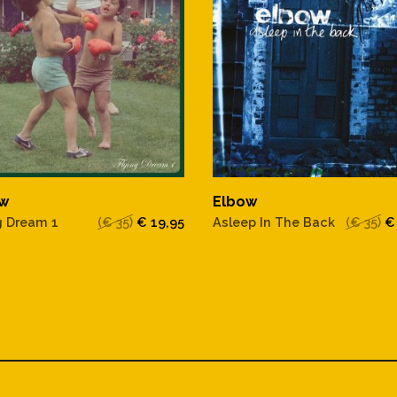
w
Elbow
g Dream 1
(€ 35)
€ 19,95
Asleep In The Back
(€ 35)
€