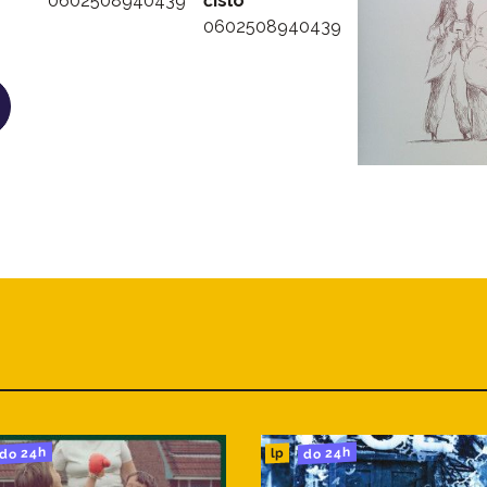
0602508940439
číslo
0602508940439
do 24h
do 24h
lp