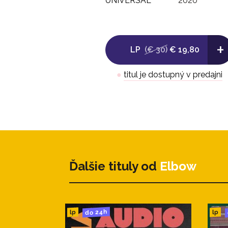
UNIVERSAL
2020
+
LP
(€ 30)
€ 19,80
●
titul je dostupný v predajni
Ďalšie tituly od
Elbow
do 24h
lp
lp