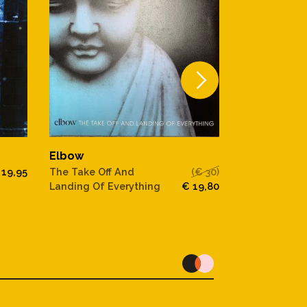
Elbow
Elbow
 19,95
The Take Off And
(€ 30)
Giants Of All
Landing Of Everything
€ 19,80