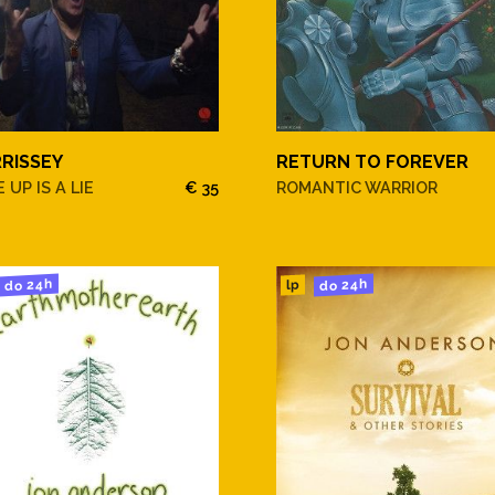
RISSEY
RETURN TO FOREVER
 UP IS A LIE
€ 35
ROMANTIC WARRIOR
do 24h
do 24h
lp