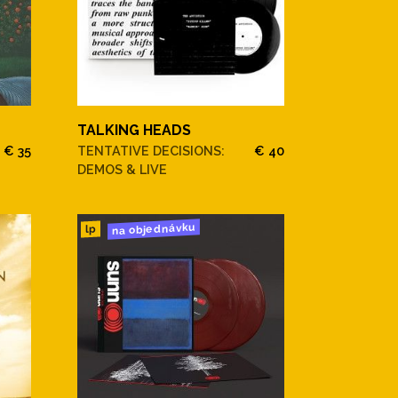
TALKING HEADS
€ 35
TENTATIVE DECISIONS:
€ 40
DEMOS & LIVE
na objednávku
lp