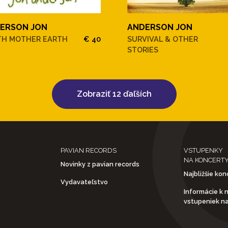
ERSON JON
ANDERSON JON
TH MOTHER EARTH
€ 40
SURVIVAL & OTHER
STORIES
Zobraziť 12 ďaľších
PAVIAN RECORDS
VSTUPENKY
NA KONCERT
Novinky z pavian records
Najbližšie kon
Vydavateľstvo
Informácie k 
vstupeniek n