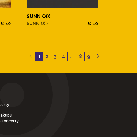
SUNN O)))
€ 40
SUNN O)))
€ 40
1
2
3
4
...
8
9
Y
certy
nákupu
a koncerty