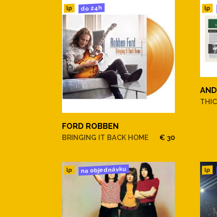
do 24h
lp
lp
AND
THIC
FORD ROBBEN
BRINGING IT BACK HOME
€ 30
na objednávku
lp
lp