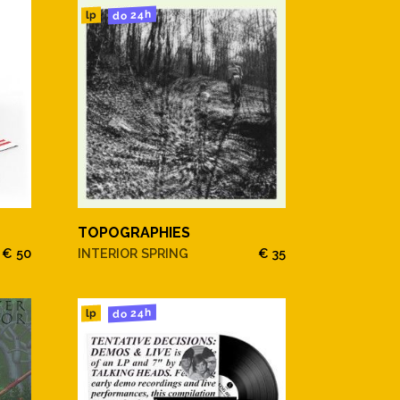
do 24h
lp
TOPOGRAPHIES
€ 50
INTERIOR SPRING
€ 35
do 24h
lp