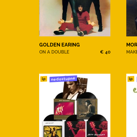
GOLDEN EARING
MOR
ON A DOUBLE
€ 40
MAKE
nedostupné
lp
lp