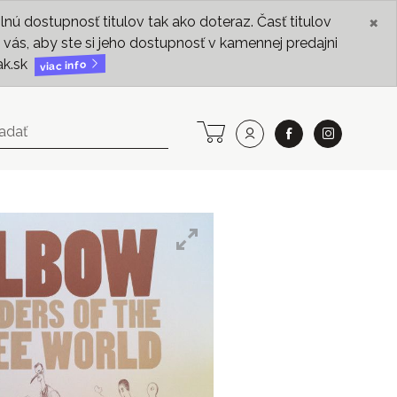
×
ú dostupnosť titulov tak ako doteraz. Časť titulov
vás, aby ste si jeho dostupnosť v kamennej predajni
ak.sk
viac info