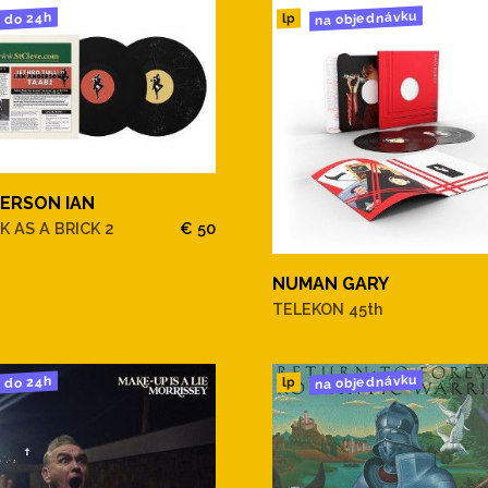
na objednávku
do 24h
lp
ERSON IAN
K AS A BRICK 2
€ 50
NUMAN GARY
TELEKON 45th
na objednávku
do 24h
lp