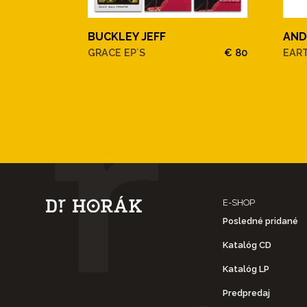
BUCKLEY JEFF
AND
GRACE EP´S
€ 80
EAR
E-SHOP
Posledné pridané
Katalóg CD
Katalóg LP
Predpredaj