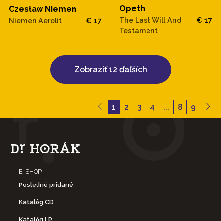
Opeth
Czesław Niemen
The Last Will And
€ 17
Niemen Aerolit
€ 17
Testament
Zobraziť 12 ďaľších
1
2
3
4
...
8
9
E-SHOP
Posledné pridané
Katalóg CD
Katalóg LP