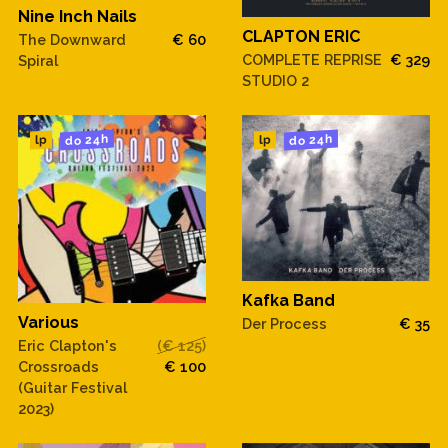
Nine Inch Nails
CLAPTON ERIC
The Downward
€ 60
COMPLETE REPRISE
€ 329
Spiral
STUDIO 2
do 24h
do 24h
lp
lp
Kafka Band
Various
Der Process
€ 35
Eric Clapton's
(€ 125)
Crossroads
€ 100
(Guitar Festival
2023)