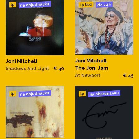
na objednávku
do 24h
lp box
lp
Joni Mitchell
Joni Mitchell
The Joni Jam
Shadows And Light
€ 40
At Newport
€ 45
na objednávku
na objednávku
lp
lp