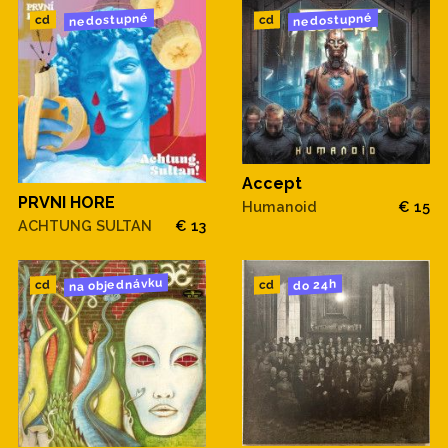
nedostupné
nedostupné
cd
cd
Accept
PRVNI HORE
Humanoid
€ 15
ACHTUNG SULTAN
€ 13
na objednávku
do 24h
cd
cd