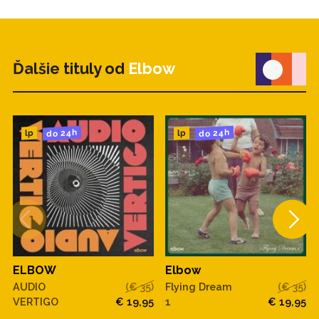
Ďalšie tituly od
Elbow
do 24h
do 24h
lp
lp
ELBOW
Elbow
AUDIO
(€ 35)
Flying Dream
(€ 35)
VERTIGO
€ 19,95
1
€ 19,95