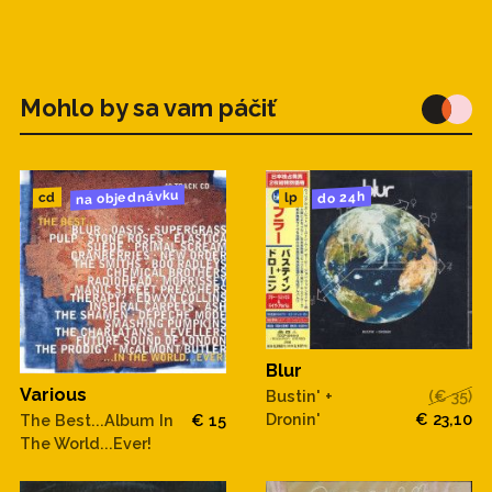
Mohlo by sa vam páčiť
na objednávku
do 24h
cd
lp
Blur
Various
Bustin' +
(€ 35)
Dronin'
€ 23,10
The Best...Album In
€ 15
The World...Ever!