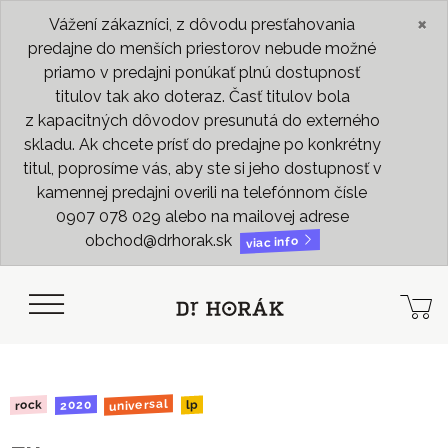
×
Vážení zákazníci, z dôvodu presťahovania
predajne do menších priestorov nebude možné
priamo v predajni ponúkať plnú dostupnosť
titulov tak ako doteraz. Časť titulov bola
z kapacitných dôvodov presunutá do externého
skladu. Ak chcete prísť do predajne po konkrétny
titul, poprosíme vás, aby ste si jeho dostupnosť v
kamennej predajni overili na telefónnom čísle
0907 078 029 alebo na mailovej adrese
obchod@drhorak.sk
viac info
universal
2020
rock
lp