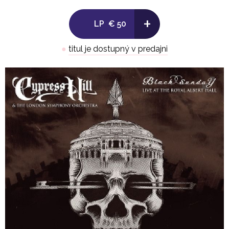
+
LP
€ 50
●
titul je dostupný v predajni