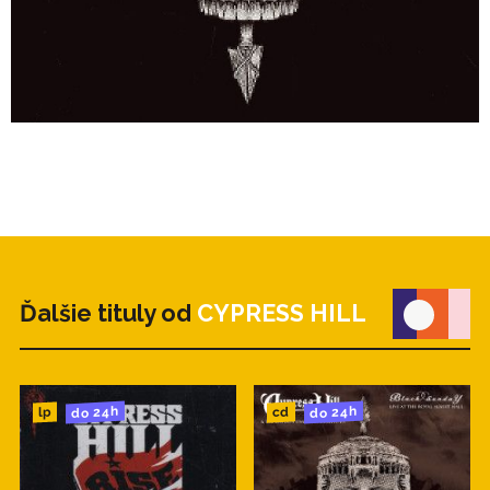
Ďalšie tituly od
CYPRESS HILL
do 24h
do 24h
cd
lp