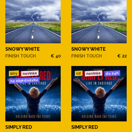
SNOWY WHITE
SNOWY WHITE
FINISH TOUCH
€ 40
FINISH TOUCH
€ 22
novinka
novinka
do 24h
blry
cd
na objednávku
SIMPLY RED
SIMPLY RED