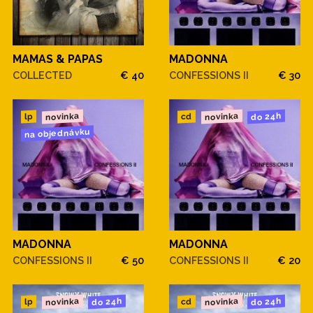
MAMAS & PAPAS
MADONNA
COLLECTED
€ 40
CONFESSIONS II
€ 30
novinka
novinka
do 24h
cd
lp
na objednávku
MADONNA
MADONNA
CONFESSIONS II
€ 50
CONFESSIONS II
€ 20
novinka
novinka
do 24h
do 24h
cd
lp