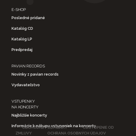
E-SHOP
Posledné pridané
Katalóg CD
Katalóg LP
Predpredaj
PAVIAN RECORDS
Novinky z pavian records
Vydavateľstvo
VSTUPENKY
NA KONCERTY
Najbližšie koncerty
Informácie k nákupu vstupeniek na koncerty
OBCHODNÉ PODMIENKY
ODSTÚPENIE OD
ZMLUVY
OCHRANA OSOBNÝCH ÚDAJOV