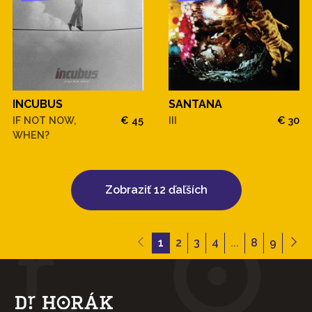
INCUBUS
SANTANA
IF NOT NOW,
€ 45
III
€ 30
WHEN?
Zobraziť 12 ďaľších
1
2
3
4
...
8
9