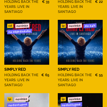
HOLDING BACK THE
€ 33
HOLDING BACK THE
€ 22
YEARS: LIVE IN
YEARS: LIVE IN
SANTIAGO
SANTIAGO
novinka
novinka
do 24h
cd
lp
na objednávku
SIMPLY RED
SIMPLY RED
HOLDING BACK THE
€ 65
HOLDING BACK THE
€ 55
YEARS: LIVE IN
YEARS: LIVE IN
SANTIAGO
SANTIAGO
novinka
novinka
lp
lp
nedostupné
nedostupné