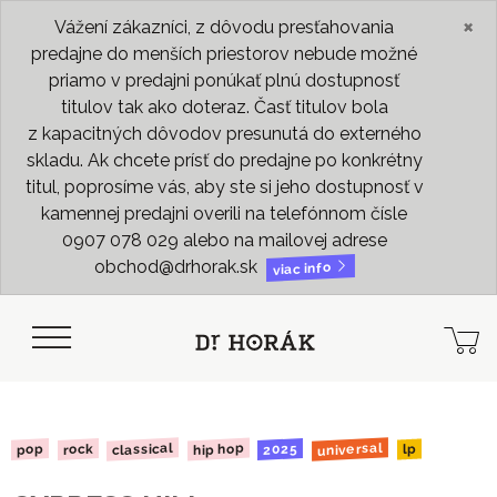
×
Vážení zákazníci, z dôvodu presťahovania
predajne do menších priestorov nebude možné
priamo v predajni ponúkať plnú dostupnosť
titulov tak ako doteraz. Časť titulov bola
z kapacitných dôvodov presunutá do externého
skladu. Ak chcete prísť do predajne po konkrétny
titul, poprosíme vás, aby ste si jeho dostupnosť v
kamennej predajni overili na telefónnom čísle
0907 078 029 alebo na mailovej adrese
obchod@drhorak.sk
viac info
universal
classical
hip hop
2025
rock
pop
lp