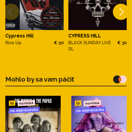
Cypress Hill
CYPRESS HILL
Rise Up
€ 50
BLACK SUNDAY LIVE
€ 30
DL
Mohlo by sa vam páčiť
novinka
novinka
lp
lp
na objednávku
na objednávku