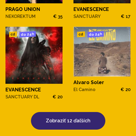
PRAGO UNION
EVANESCENCE
NEKOREKTUM
€ 35
SANCTUARY
€ 17
do 24h
do 24h
cd
cd
Alvaro Soler
EVANESCENCE
El Camino
€ 20
SANCTUARY DL
€ 20
Zobraziť 12 ďaľších