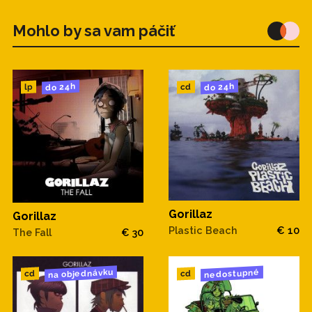
Mohlo by sa vam páčiť
do 24h
do 24h
cd
lp
Gorillaz
Gorillaz
Plastic Beach
€ 10
The Fall
€ 30
na objednávku
nedostupné
cd
cd