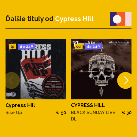
Ďalšie tituly od
Cypress Hill
do 24h
do 24h
cd
lp
Cypress Hill
CYPRESS HILL
Rise Up
€ 50
BLACK SUNDAY LIVE
€ 30
DL