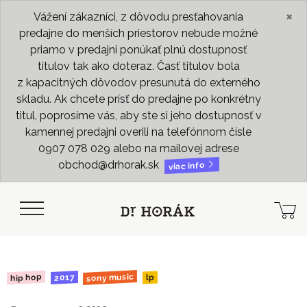
×
Vážení zákazníci, z dôvodu presťahovania
predajne do menších priestorov nebude možné
priamo v predajni ponúkať plnú dostupnosť
titulov tak ako doteraz. Časť titulov bola
z kapacitných dôvodov presunutá do externého
skladu. Ak chcete prísť do predajne po konkrétny
titul, poprosíme vás, aby ste si jeho dostupnosť v
kamennej predajni overili na telefónnom čísle
0907 078 029 alebo na mailovej adrese
obchod@drhorak.sk
viac info
sony music
hip hop
2017
lp