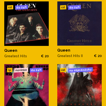
do 24h
do 24h
cd
cd
Queen
Queen
Greatest Hits II
€ 20
Greatest Hits
€ 20
na objednávku
novinka
do 24h
cd
lp