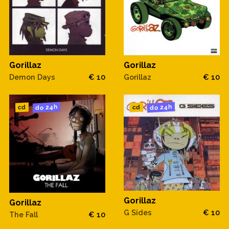
Gorillaz
Gorillaz
Demon Days
€ 10
Gorillaz
€ 10
do 24h
do 24h
cd
cd
Gorillaz
Gorillaz
G Sides
€ 10
The Fall
€ 10