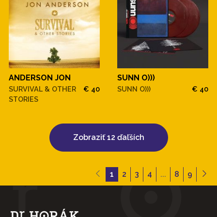
ANDERSON JON
SUNN O)))
SURVIVAL & OTHER
€ 40
SUNN O)))
€ 40
STORIES
Zobraziť 12 ďaľších
1
2
3
4
...
8
9