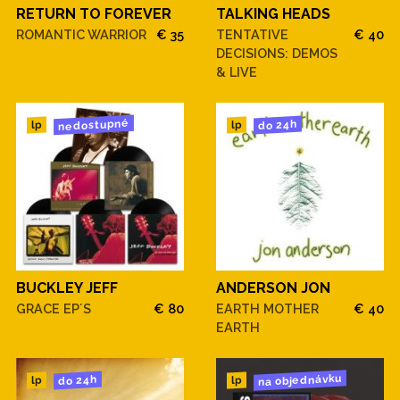
RETURN TO FOREVER
TALKING HEADS
ROMANTIC WARRIOR
€ 35
TENTATIVE
€ 40
DECISIONS: DEMOS
& LIVE
nedostupné
do 24h
lp
lp
BUCKLEY JEFF
ANDERSON JON
GRACE EP´S
€ 80
EARTH MOTHER
€ 40
EARTH
na objednávku
do 24h
lp
lp