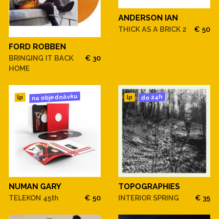
ANDERSON IAN
THICK AS A BRICK 2
€ 50
FORD ROBBEN
BRINGING IT BACK
€ 30
HOME
na objednávku
do 24h
lp
lp
NUMAN GARY
TOPOGRAPHIES
TELEKON 45th
€ 50
INTERIOR SPRING
€ 35