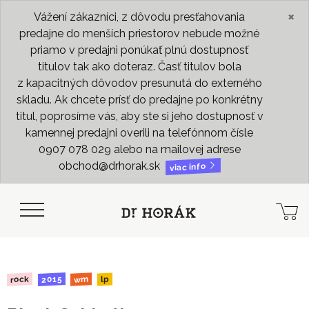
×
Vážení zákazníci, z dôvodu presťahovania
predajne do menších priestorov nebude možné
priamo v predajni ponúkať plnú dostupnosť
titulov tak ako doteraz. Časť titulov bola
z kapacitných dôvodov presunutá do externého
skladu. Ak chcete prísť do predajne po konkrétny
titul, poprosíme vás, aby ste si jeho dostupnosť v
kamennej predajni overili na telefónnom čísle
0907 078 029 alebo na mailovej adrese
obchod@drhorak.sk
viac info
2015
rock
wm
lp