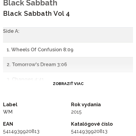
Black Sabbath
Black Sabbath Vol 4
Side A:
1. Wheels Of Confusion 8:09
2. Tomorrow's Dream 3:06
3. Changes 4:41
ZOBRAZIŤ VIAC
4. FX 1:38
Label
Rok vydania
5. Supernaut 4:42
WM
2015
EAN
-
Katalógové číslo
5414939920813
5414939920813