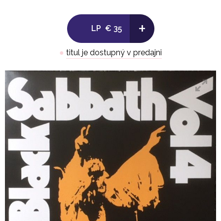
Side B:
+
LP
€ 35
1. Snowblind 5:25
●
titul je dostupný v predajni
2. Cornucopia 3:50
3. Laguna Sunrise 2:49
4. St.Vitus' Dance 2:24
5. Under The Sun 5:49