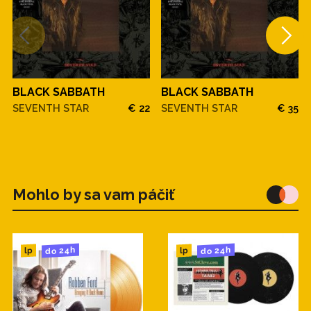
BLACK SABBATH
BLACK SABBATH
SEVENTH STAR
€ 22
SEVENTH STAR
€ 35
Mohlo by sa vam páčiť
do 24h
do 24h
lp
lp