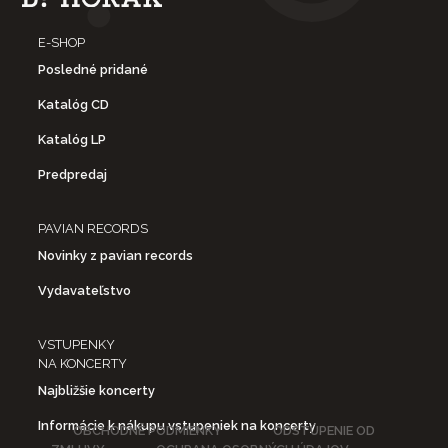
E-SHOP
Posledné pridané
Katalóg CD
Katalóg LP
Predpredaj
PAVIAN RECORDS
Novinky z pavian records
Vydavateľstvo
VSTUPENKY
NA KONCERTY
Najbližšie koncerty
Informácie k nákupu vstupeniek na koncerty
OBCHODNÉ PODMIENKY
ODSTÚPENIE OD