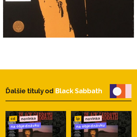
Ďalšie tituly od
Black Sabbath
novinka
novinka
cd
lp
na objednávku
na objednávku