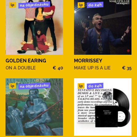
na objednávku
do 24h
lp
lp
GOLDEN EARING
MORRISSEY
ON A DOUBLE
€ 40
MAKE UP IS A LIE
€ 35
na objednávku
do 24h
lp
lp