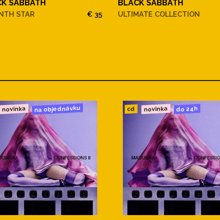
CK SABBATH
BLACK SABBATH
NTH STAR
€ 35
ULTIMATE COLLECTION
na objednávku
novinka
novinka
do 24h
cd