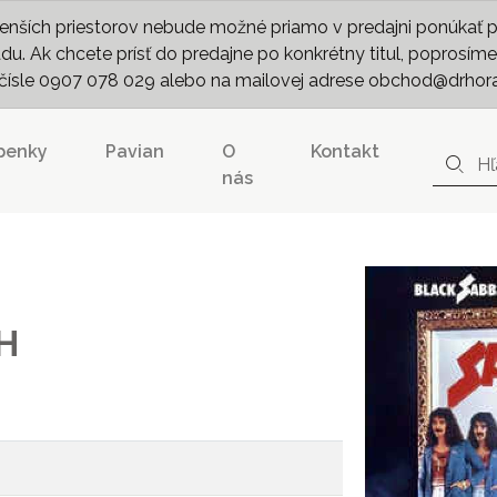
nších priestorov nebude možné priamo v predajni ponúkať pln
. Ak chcete prísť do predajne po konkrétny titul, poprosíme 
m čísle 0907 078 029 alebo na mailovej adrese obchod@drhor
penky
Pavian
O
Kontakt
nás
H