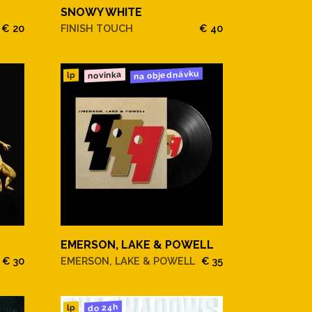
SNOWY WHITE
€ 20
FINISH TOUCH
€ 40
na objednávku
novinka
lp
EMERSON, LAKE & POWELL
€ 30
EMERSON, LAKE & POWELL
€ 35
do 24h
lp