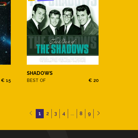
SHADOWS
€ 15
BEST OF
€ 20
1
2
3
4
...
8
9