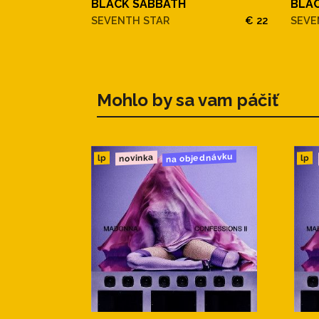
BLACK SABBATH
BLA
SEVENTH STAR
€ 22
SEVE
Mohlo by sa vam páčiť
na objednávku
novinka
lp
lp