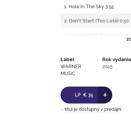
1. Hole In The Sky 3:55
2. Don't Start (Too Late) 0:50
3. Symptom Of The Universe 
ZO
4. Megalomania 9:40
Label
Rok vydania
-
WARNER
2015
MUSIC
Side B:
+
1. The Thrill Of It All 5:55
LP
€ 35
2. Supertzar 3:40
●
titul je dostupný v predajni
3. Am I Goin' Insane? (Radio) 