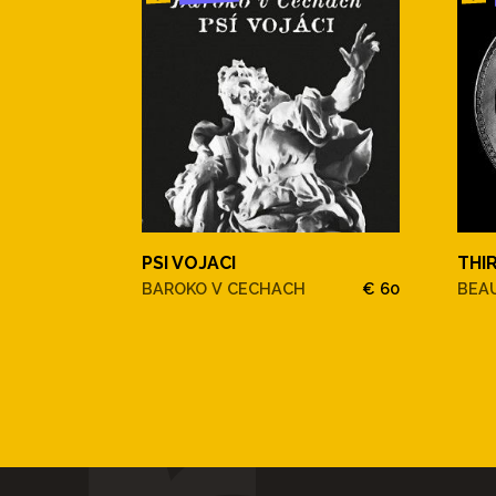
PSI VOJACI
THI
BAROKO V CECHACH
€ 60
BEAU