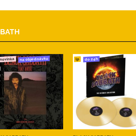
BBATH
na objednávku
novinka
do 24h
lp