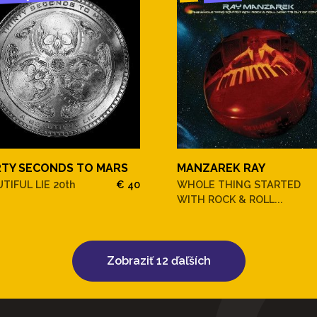
RTY SECONDS TO MARS
MANZAREK RAY
TIFUL LIE 20th
€ 40
WHOLE THING STARTED
WITH ROCK & ROLL...
Zobraziť 12 ďaľších