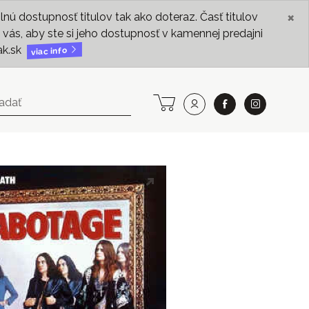
×
ú dostupnosť titulov tak ako doteraz. Časť titulov
vás, aby ste si jeho dostupnosť v kamennej predajni
ak.sk
viac info