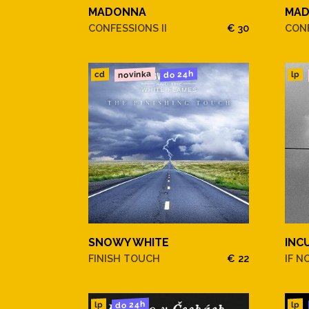
MADONNA
MA
CONFESSIONS II
€ 30
CONF
novinka
do 24h
cd
lp
SNOWY WHITE
INC
FINISH TOUCH
€ 22
IF N
do 24h
lp
lp