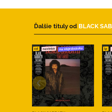
4. The Writ 8:30
Ďalšie tituly od
BLACK SA
na objednávku
novinka
cd
lp