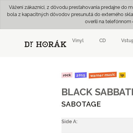
Vážení zákazníci, z dôvodu presťahovania predajne do me
bola z kapacitných dôvodov presunutá do externého skladu
overili na telefónno
Vinyl
CD
Vstu
warner music
2015
rock
lp
BLACK SABBAT
SABOTAGE
Side A: