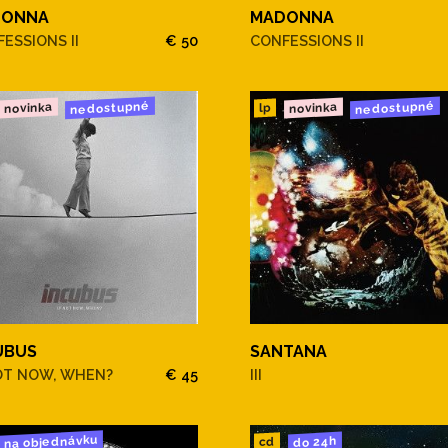
DONNA
MADONNA
ESSIONS II
€ 50
CONFESSIONS II
nedostupné
nedostupné
novinka
novinka
lp
UBUS
SANTANA
OT NOW, WHEN?
€ 45
III
na objednávku
do 24h
cd