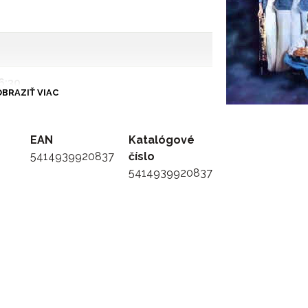
6:30
BRAZIŤ VIAC
EAN
Katalógové
5414939920837
číslo
5414939920837
4:30