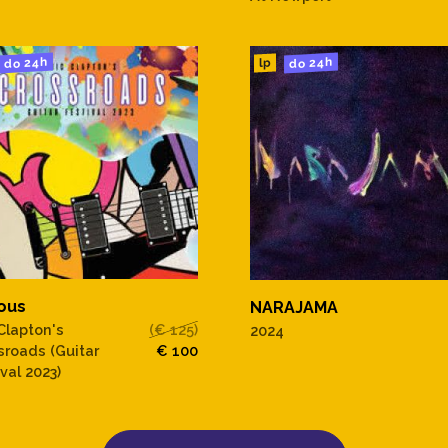
do 24h
do 24h
lp
ous
NARAJAMA
 Clapton's
(€ 125)
2024
sroads (Guitar
€ 100
val 2023)