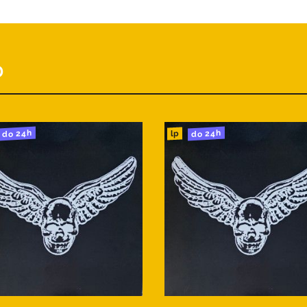
D
do 24h
do 24h
lp