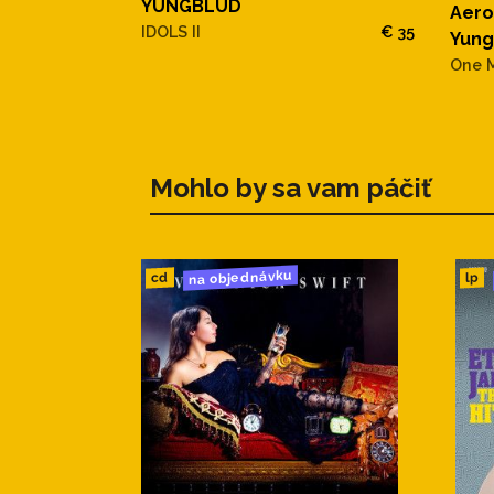
YUNGBLUD
Aero
IDOLS II
€ 35
Yung
One 
Mohlo by sa vam páčiť
na objednávku
cd
lp