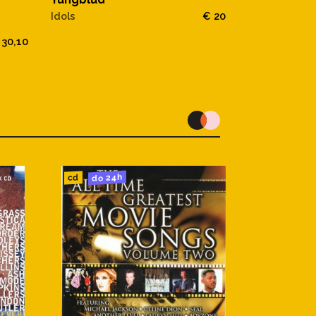
Yungblud
Idols
€ 20
Yungblud
 30,10
do 24h
cd