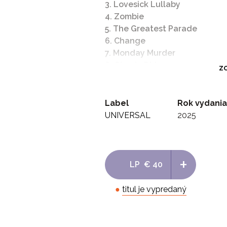
3. Lovesick Lullaby
4. Zombie
5. The Greatest Parade
6. Change
7. Monday Murder
8. Ghosts Pt I
ZO
9. Ghosts Pt II
10. Fire
11. War
Label
Rok vydania
12. Idols Pt II
UNIVERSAL
2025
13. Supermoon
+
LP
€ 40
●
titul je vypredaný