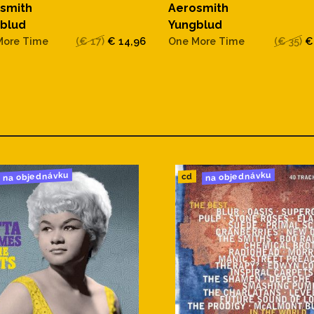
smith
Aerosmith
blud
Yungblud
More Time
(€ 17)
€ 14,96
One More Time
(€ 35)
€
na objednávku
na objednávku
cd