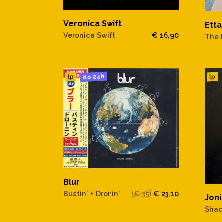
Veronica Swift
Ett
Veronica Swift
€ 16,90
The 
do 24h
lp
lp
Blur
Bustin' + Dronin'
(€ 35)
€ 23,10
Joni
Shad