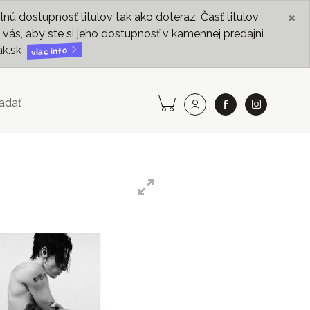
×
ú dostupnosť titulov tak ako doteraz. Časť titulov
vás, aby ste si jeho dostupnosť v kamennej predajni
ak.sk
viac info