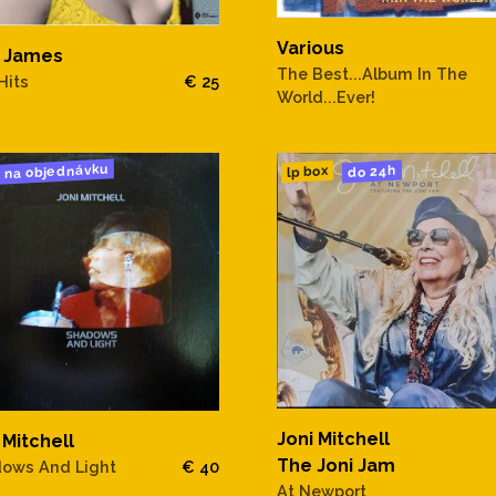
Various
a James
The Best...Album In The
Hits
€ 25
World...Ever!
na objednávku
do 24h
lp box
Joni Mitchell
 Mitchell
The Joni Jam
ows And Light
€ 40
At Newport