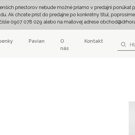
nších priestorov nebude možné priamo v predajni ponúkať pln
. Ak chcete prísť do predajne po konkrétny titul, poprosíme 
m čísle 0907 078 029 alebo na mailovej adrese obchod@drhor
penky
Pavian
O
Kontakt
nás