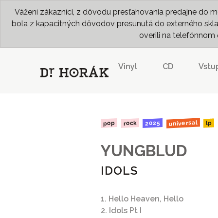
Vážení zákazníci, z dôvodu presťahovania predajne do me
bola z kapacitných dôvodov presunutá do externého skladu
overili na telefónno
Vinyl
CD
Vstu
universal
2025
rock
pop
lp
YUNGBLUD
IDOLS
1. Hello Heaven, Hello
2. Idols Pt I