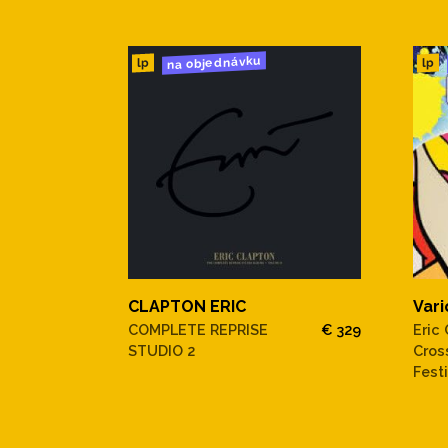
na objednávku
lp
lp
CLAPTON ERIC
Vari
COMPLETE REPRISE
€ 329
Eric
STUDIO 2
Cros
Festi