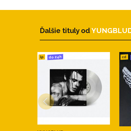
Ďalšie tituly od
YUNGBLU
do 24h
cd
lp