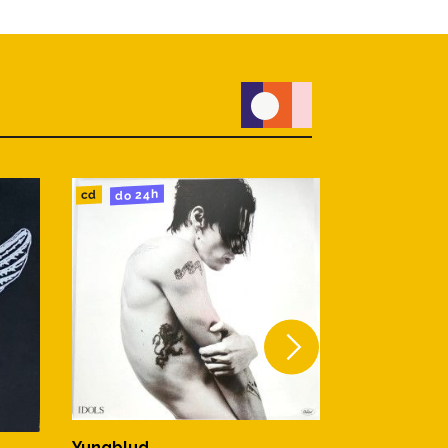
do 24h
do 24h
cd
lp
Yungblud