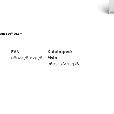
BRAZIŤ VIAC
EAN
Katalógové
0602478012976
číslo
0602478012976