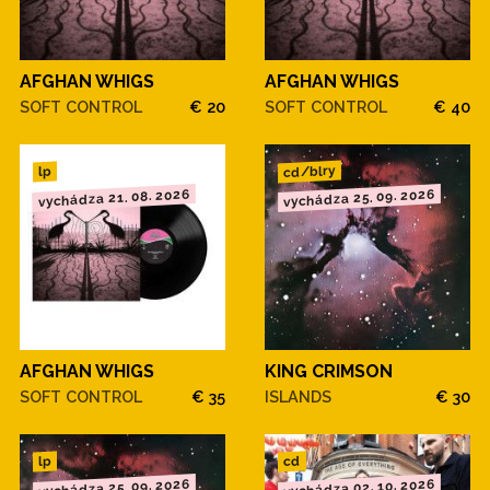
AFGHAN WHIGS
AFGHAN WHIGS
SOFT CONTROL
€ 20
SOFT CONTROL
€ 40
cd/blry
lp
vychádza 21. 08. 2026
vychádza 25. 09. 2026
AFGHAN WHIGS
KING CRIMSON
SOFT CONTROL
€ 35
ISLANDS
€ 30
cd
lp
vychádza 25. 09. 2026
vychádza 02. 10. 2026