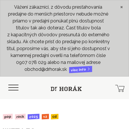
×
Vážení zákazníci, z dôvodu presťahovania
predajne do menších priestorov nebude možné
priamo v predajni ponúkať plnú dostupnosť
titulov tak ako doteraz. Časť titulov bola
z kapacitných dôvodov presunutá do externého
skladu. Ak chcete prísť do predajne po konkrétny
titul, poprosíme vás, aby ste si jeho dostupnosť v
kamennej predajni overili na telefónnom čísle
0907 078 029 alebo na mailovej adrese
obchod@drhorak.sk
viac info
2025
rock
pop
cd
v2