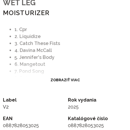
WET LEG
MOISTURIZER
1. Cpr
2. Liquidize
3. Catch These Fists
4. Davina McCall
5. Jennifer's Body
6. Mangetout
7. Pond Song
8. Pokemon
ZOBRAZIŤ VIAC
9. Pillow Talk
10. Don T Speak
11. 11:21
Label
Rok vydania
12. U and Me At Home
V2
2025
EAN
Katalógové číslo
0887828053025
0887828053025