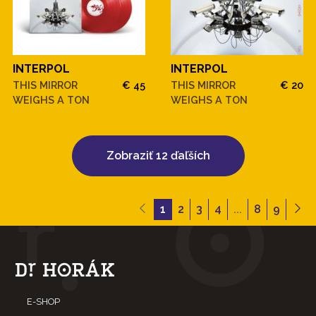
INTERPOL
INTERPOL
THIS MIRROR
€ 45
THIS MIRROR
€ 20
WEIGHS A TON
WEIGHS A TON
Zobraziť 12 ďaľších
1
2
3
4
...
8
9
E-SHOP