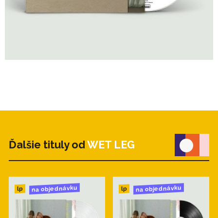
Ďalšie tituly od
WET LEG
na objednávku
na objednávku
lp
lp