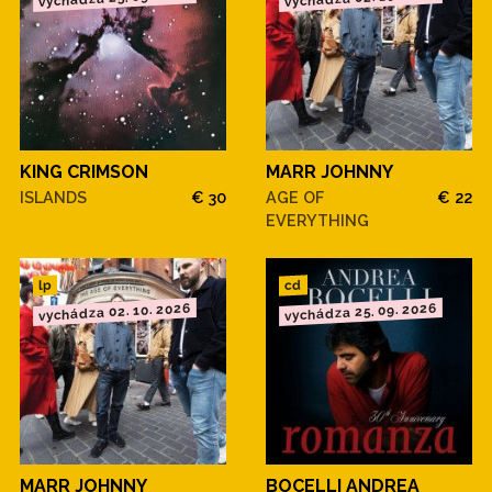
KING CRIMSON
MARR JOHNNY
ISLANDS
€ 30
AGE OF
€ 22
EVERYTHING
cd
lp
vychádza 02. 10. 2026
vychádza 25. 09. 2026
MARR JOHNNY
BOCELLI ANDREA