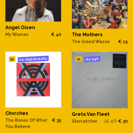
Angel Olsen
My Woman
€ 40
The Mothers
The Grand Wazoo
€ 15
na objednávku
do 24h
lp
lp
Chvrches
Greta Van Fleet
The Bones Of What
€ 35
Starcatcher
(€ 40)
€ 30
You Believe