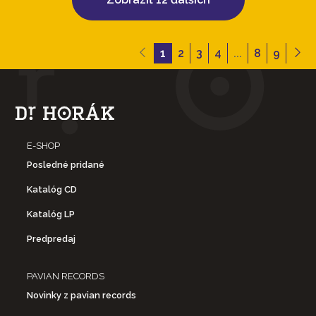
1
2
3
4
...
8
9
E-SHOP
Posledné pridané
Katalóg CD
Katalóg LP
Predpredaj
PAVIAN RECORDS
Novinky z pavian records