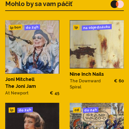
Mohlo by sa vam páčiť
na objednávku
do 24h
lp box
lp
Nine Inch Nails
Joni Mitchell
The Downward
€ 60
The Joni Jam
Spiral
At Newport
€ 45
do 24h
do 24h
cd
lp