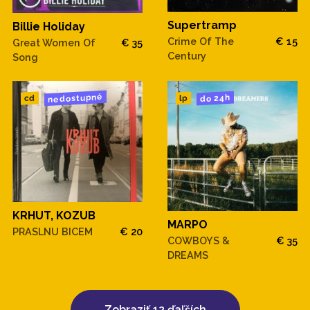
Supertramp
Billie Holiday
Crime Of The
€ 15
Great Women Of
€ 35
Century
Song
nedostupné
do 24h
cd
lp
KRHUT, KOZUB
MARPO
PRASLNU BICEM
€ 20
COWBOYS &
€ 35
DREAMS
Zobraziť 12 ďaľších