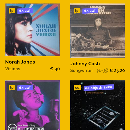
do 24h
do 24h
lp
lp
Norah Jones
Johnny Cash
Visions
€ 40
Songwriter
(€ 35)
€ 25,20
na objednávku
do 24h
cd
lp