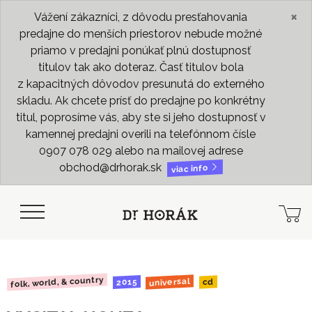
×
Vážení zákazníci, z dôvodu presťahovania
predajne do menších priestorov nebude možné
priamo v predajni ponúkať plnú dostupnosť
titulov tak ako doteraz. Časť titulov bola
z kapacitných dôvodov presunutá do externého
skladu. Ak chcete prísť do predajne po konkrétny
titul, poprosíme vás, aby ste si jeho dostupnosť v
kamennej predajni overili na telefónnom čísle
0907 078 029 alebo na mailovej adrese
obchod@drhorak.sk
viac info
folk, world, & country
universal
2015
cd