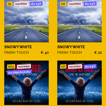
novinka
novinka
do 24h
do 24h
cd
lp
SNOWY WHITE
SNOWY WHITE
FINISH TOUCH
€ 40
FINISH TOUCH
€ 22
novinka
novinka
do 24h
blry
cd
na objednávku