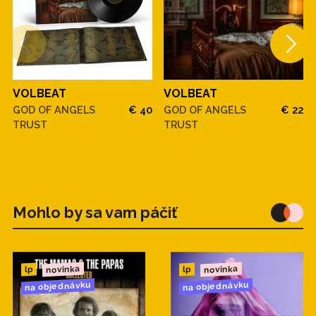
VOLBEAT
VOLBEAT
GOD OF ANGELS
€ 40
GOD OF ANGELS
€ 22
TRUST
TRUST
Mohlo by sa vam páčiť
novinka
novinka
lp
lp
na objednávku
na objednávku