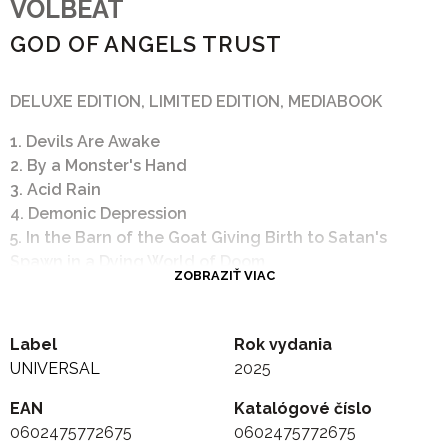
VOLBEAT
GOD OF ANGELS TRUST
DELUXE EDITION, LIMITED EDITION, MEDIABOOK
1. Devils Are Awake
2. By a Monster's Hand
3. Acid Rain
4. Demonic Depression
5. In the Barn of the Goat Giving Birth to Satan's
Spawn in a Dying World of Doom
ZOBRAZIŤ VIAC
6. Time Will Heal
7. Better Be Fueled Than Tamed
8. At the End of the Sirens
Label
Rok vydania
9. Lonely Fields
UNIVERSAL
2025
10. Enlighten the Disorder (By a Monster's Hand Part
2)
EAN
Katalógové číslo
0602475772675
0602475772675