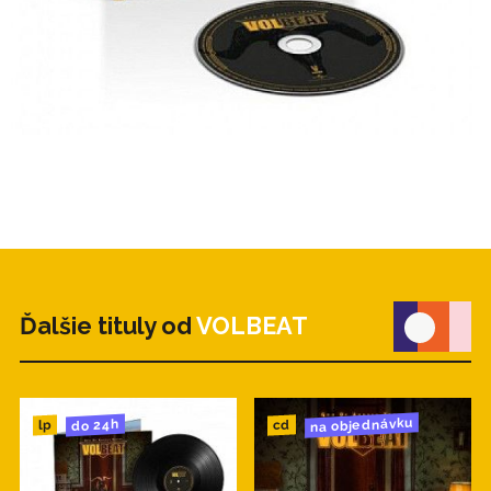
Ďalšie tituly od
VOLBEAT
na objednávku
do 24h
cd
lp