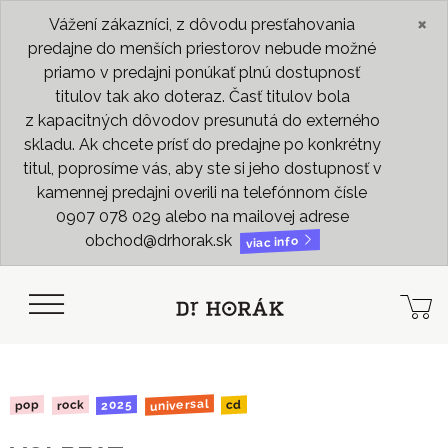
×
Vážení zákazníci, z dôvodu presťahovania
predajne do menších priestorov nebude možné
priamo v predajni ponúkať plnú dostupnosť
titulov tak ako doteraz. Časť titulov bola
z kapacitných dôvodov presunutá do externého
skladu. Ak chcete prísť do predajne po konkrétny
titul, poprosíme vás, aby ste si jeho dostupnosť v
kamennej predajni overili na telefónnom čísle
0907 078 029 alebo na mailovej adrese
obchod@drhorak.sk
viac info
universal
2025
rock
pop
cd