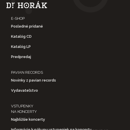
E-SHOP
Posledné pridané
Katalóg CD
Katalóg LP
Predpredaj
PAVIAN RECORDS
Novinky z pavian records
Vydavateľstvo
VSTUPENKY
NA KONCERTY
Najbližšie koncerty
Informácie k nákupu vstupeniek na koncerty