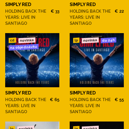
SIMPLY RED
SIMPLY RED
HOLDING BACK THE
€ 33
HOLDING BACK THE
€ 22
YEARS: LIVE IN
YEARS: LIVE IN
SANTIAGO
SANTIAGO
novinka
novinka
do 24h
cd
lp
na objednávku
SIMPLY RED
SIMPLY RED
HOLDING BACK THE
€ 65
HOLDING BACK THE
€ 55
YEARS: LIVE IN
YEARS: LIVE IN
SANTIAGO
SANTIAGO
novinka
novinka
lp
lp