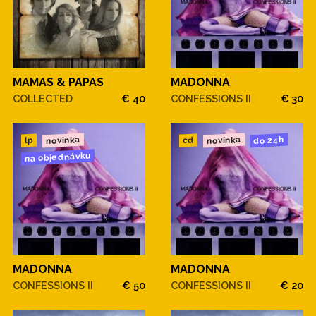
MAMAS & PAPAS
MADONNA
COLLECTED
€ 40
CONFESSIONS II
€ 30
novinka
novinka
do 24h
cd
lp
na objednávku
MADONNA
MADONNA
CONFESSIONS II
€ 50
CONFESSIONS II
€ 20