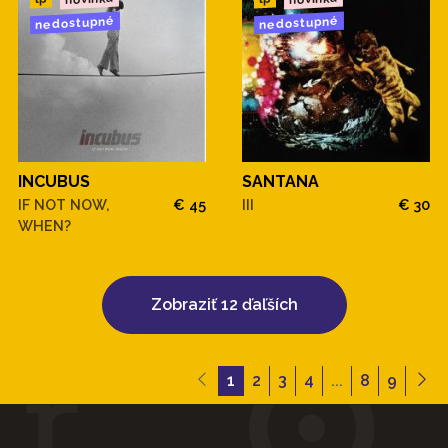
nedostupné
nedostupné
INCUBUS
SANTANA
IF NOT NOW,
€ 45
III
€ 30
WHEN?
Zobraziť 12 ďaľších
1
2
3
4
...
8
9