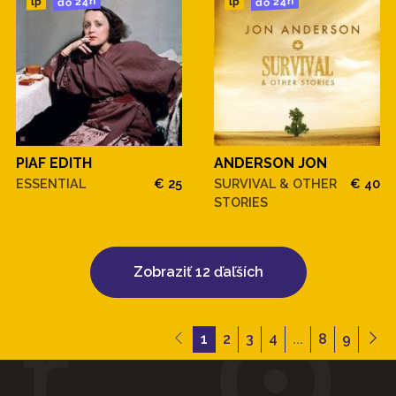
do 24h
do 24h
lp
lp
PIAF EDITH
ANDERSON JON
ESSENTIAL
€ 25
SURVIVAL & OTHER
€ 40
STORIES
Zobraziť 12 ďaľších
1
2
3
4
...
8
9