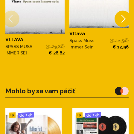
Vltava
VLTAVA
Spass Muss
(€ 14,90)
SPASS MUSS
(€ 29,80)
Immer Sein
€ 12,96
IMMER SEI
€ 26,82
Mohlo by sa vam páčiť
do 24h
do 24h
lp
lp