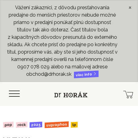
×
Vážení zákazníci, z dôvodu presťahovania
predajne do menších priestorov nebude možné
priamo v predajni ponúkať plnú dostupnosť
titulov tak ako doteraz. Časť titulov bola
z kapacitných dôvodov presunutá do externého
skladu. Ak chcete prísť do predajne po konkrétny
titul, poprosíme vás, aby ste si jeho dostupnosť v
kamennej predajni overili na telefónnom čísle
0907 078 029 alebo na mailovej adrese
obchod@drhorak.sk
viac info
supraphon
2025
rock
pop
lp