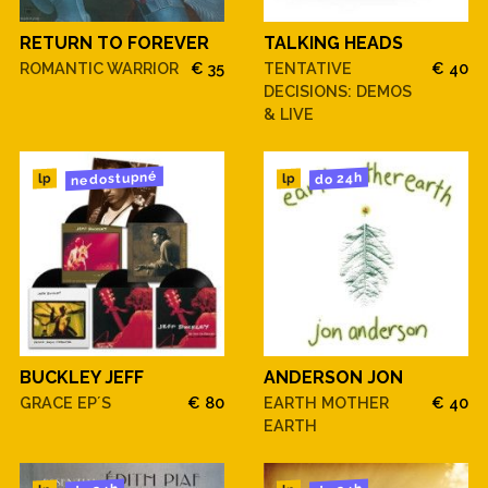
RETURN TO FOREVER
TALKING HEADS
ROMANTIC WARRIOR
€ 35
TENTATIVE
€ 40
DECISIONS: DEMOS
& LIVE
nedostupné
do 24h
lp
lp
BUCKLEY JEFF
ANDERSON JON
GRACE EP´S
€ 80
EARTH MOTHER
€ 40
EARTH