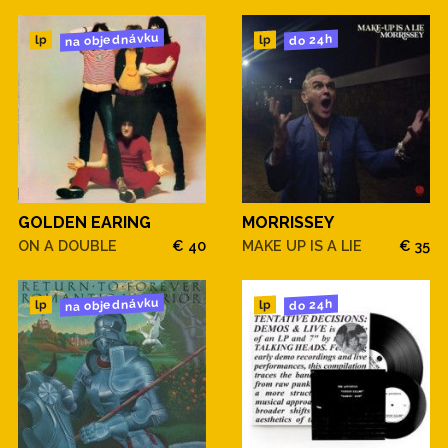
na objednávku
do 24h
lp
lp
GOLDEN EARING
MORRISSEY
ON A DOUBLE
€ 40
MAKE UP IS A LIE
€ 35
na objednávku
do 24h
lp
lp