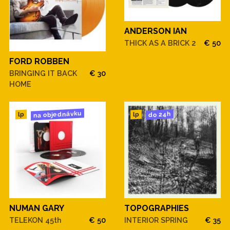
ANDERSON IAN
THICK AS A BRICK 2
€ 50
FORD ROBBEN
BRINGING IT BACK
€ 30
HOME
na objednávku
do 24h
lp
lp
NUMAN GARY
TOPOGRAPHIES
TELEKON 45th
€ 50
INTERIOR SPRING
€ 35