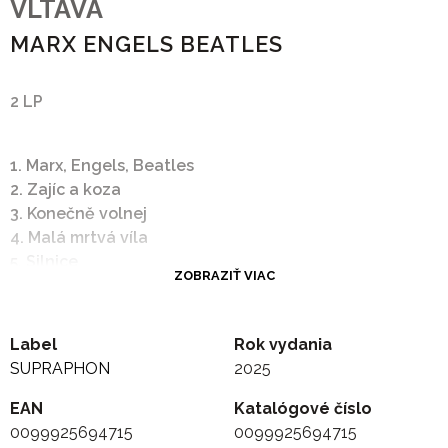
VLTAVA
MARX ENGELS BEATLES
2 LP
1. Marx, Engels, Beatles
2. Zajíc a koza
3. Konečně volnej
4. Malá mrtvá víla
5. Silnice
ZOBRAZIŤ VIAC
6. Blanokřídlý výtah
7. Smutný příběh Váni /Váňa/ (Vanka Morozov)
8. Loučí se a končí
Label
Rok vydania
9. Noční výprava
SUPRAPHON
2025
10. Mayn Rue Plats
EAN
Katalógové číslo
0099925694715
0099925694715