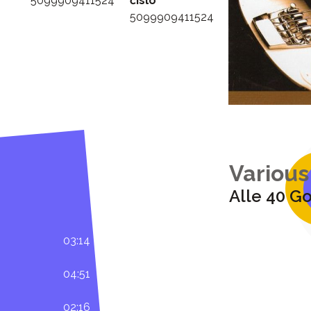
5099909411524
číslo
5099909411524
Various
Alle 40 G
03:14
04:51
02:16