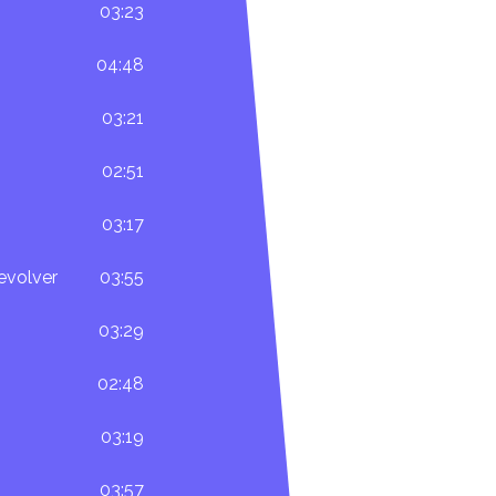
03:23
04:48
03:21
02:51
03:17
evolver
03:55
03:29
02:48
03:19
03:57