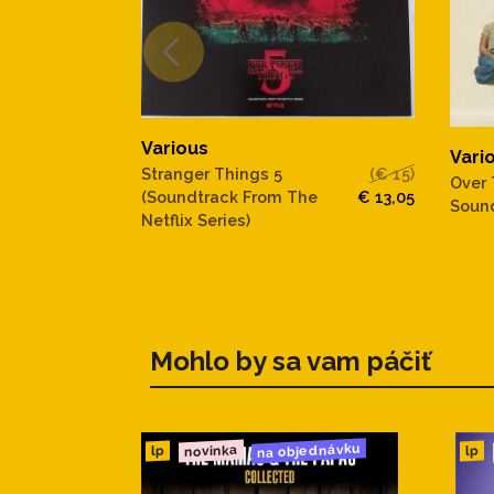
Various
Vari
Stranger Things 5
(€ 15)
Over 
(Soundtrack From The
€ 13,05
Sound
Netflix Series)
Mohlo by sa vam páčiť
na objednávku
novinka
lp
lp