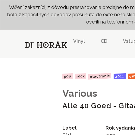
Vážení zákazníci, z dôvodu presťahovania predajne do me
bola z kapacitných dôvodov presunutá do externého skladu
overili na telefónno
Vinyl
CD
Vstu
electronic
2011
rock
pop
em
Various
Alle 40 Goed - Git
Label
Rok vydania