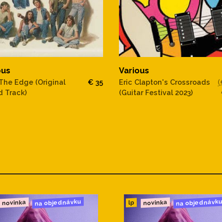
ous
Various
The Edge (Original
€ 35
Eric Clapton's Crossroads
(
 Track)
(Guitar Festival 2023)
na objednávku
na objednávk
novinka
novinka
lp