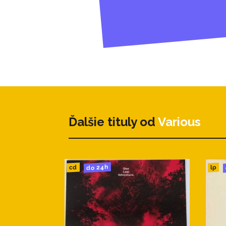
Ďalšie tituly od
Various
do 24h
cd
lp