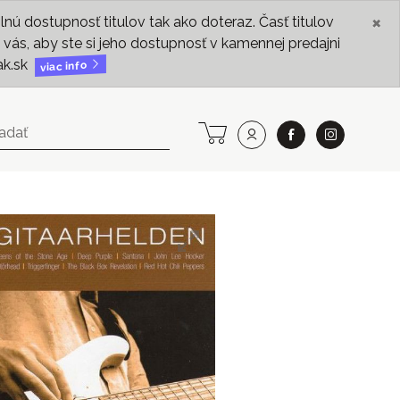
×
ú dostupnosť titulov tak ako doteraz. Časť titulov
vás, aby ste si jeho dostupnosť v kamennej predajni
ak.sk
viac info