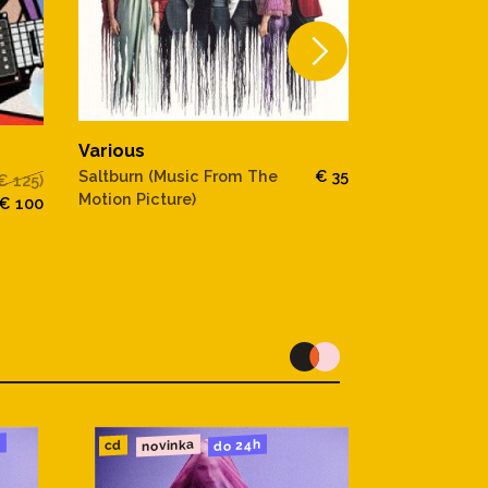
Various
Various
Saltburn (Music From The
€ 35
€ 125)
The Best Of 
Motion Picture)
€ 100
u
novinka
do 24h
cd