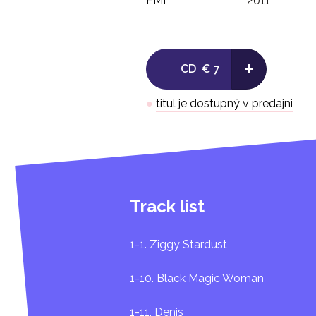
EMI
2011
+
CD
€ 7
●
titul je dostupný v predajni
Track list
1-1. Ziggy Stardust
1-10. Black Magic Woman
1-11. Denis