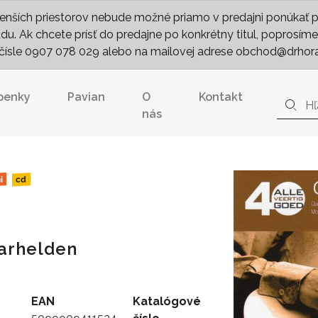
nších priestorov nebude možné priamo v predajni ponúkať pln
. Ak chcete prísť do predajne po konkrétny titul, poprosíme 
m čísle 0907 078 029 alebo na mailovej adrese obchod@drhor
penky
Pavian
O
Kontakt
nás
i
cd
aarhelden
EAN
Katalógové