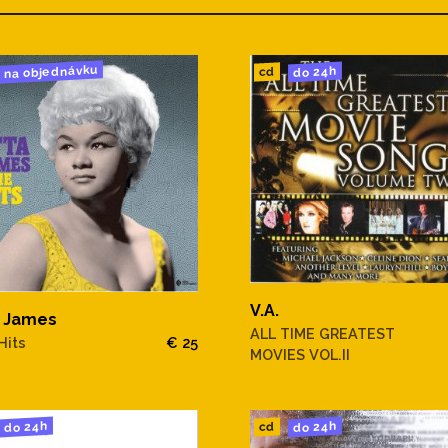
na objednávku
do 24h
cd
V.A.
a James
ALL TIME GREATEST
Hits
€ 25
MOVIES VOL.II
do 24h
do 24h
cd