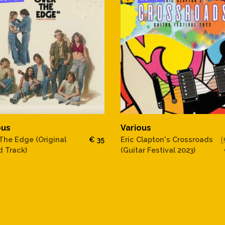
ous
Various
The Edge (Original
€ 35
Eric Clapton's Crossroads
(
 Track)
(Guitar Festival 2023)