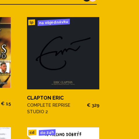
na objednávku
lp
CLAPTON ERIC
€ 15
COMPLETE REPRISE
€ 329
STUDIO 2
do 24h
cd