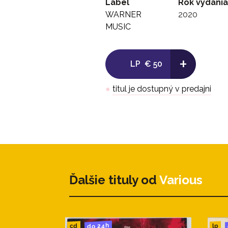
Label
Rok vydania
WARNER
2020
MUSIC
+
LP
€ 50
●
titul je dostupný v predajni
Ďalšie tituly od
Various
do 24h
cd
lp