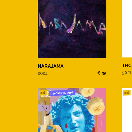
TRC
NARAJAMA
90 %
2024
€ 35
nedostupné
cd
cd