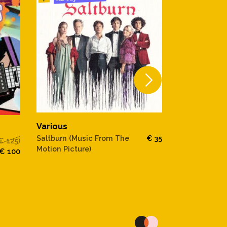
Various
Various
Saltburn (Music From The
€ 35
€ 125)
The Best Of 
Motion Picture)
€ 100