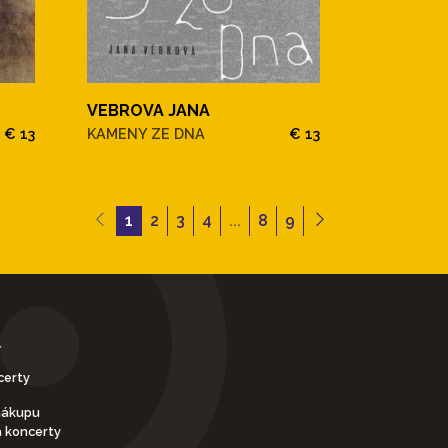
VEBROVA JANA
€ 13
KAMENY ZE DNA
€ 13
1
2
3
4
...
8
9
Y
certy
nákupu
a koncerty