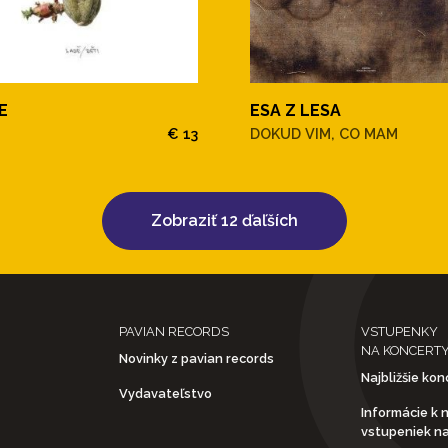
E
ESA Z LESA
€ 13
DOKUD VIM, CO MAM
Zobraziť 12 ďaľších
PAVIAN RECORDS
VSTUPENKY
NA KONCERT
Novinky z pavian records
Najbližšie kon
Vydavateľstvo
Informácie k 
vstupeniek n