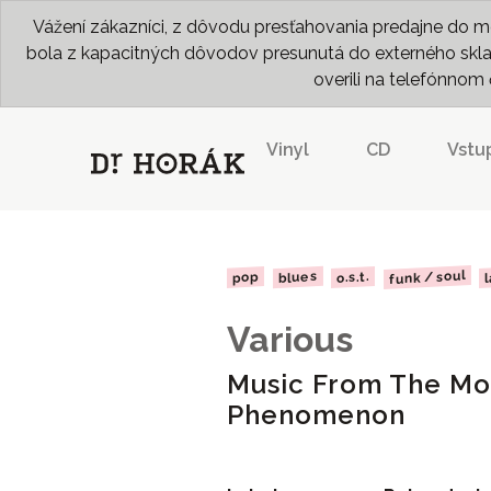
Vážení zákazníci, z dôvodu presťahovania predajne do me
bola z kapacitných dôvodov presunutá do externého skladu
overili na telefónno
Vinyl
CD
Vstu
funk / soul
blues
o.s.t.
l
pop
Various
Music From The Mot
Phenomenon