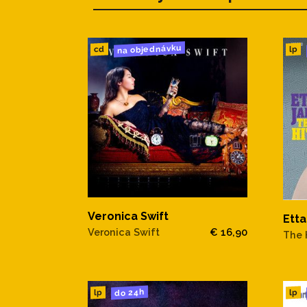
na objednávku
cd
lp
Veronica Swift
Ett
Veronica Swift
€ 16,90
The 
do 24h
lp
lp