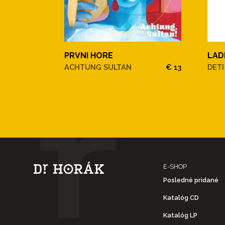
PRVNI HORE
LAD
ACHTUNG SULTAN
€ 13
DETI
E-SHOP
Posledné pridané
Katalóg CD
Katalóg LP