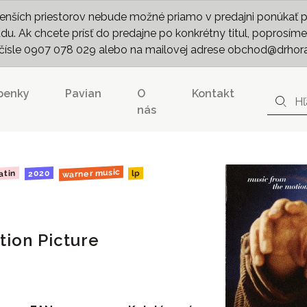
nších priestorov nebude možné priamo v predajni ponúkať pln
. Ak chcete prísť do predajne po konkrétny titul, poprosíme 
m čísle 0907 078 029 alebo na mailovej adrese obchod@drhor
penky
Pavian
O
Kontakt
nás
warner music
2020
atin
lp
ion Picture