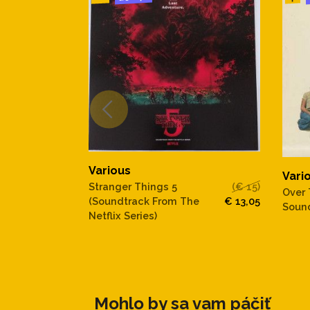
Various
Vari
Stranger Things 5
(€ 15)
Over 
(Soundtrack From The
€ 13,05
Sound
Netflix Series)
Mohlo by sa vam páčiť