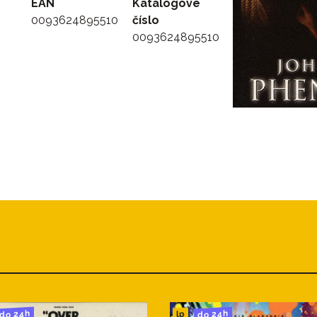
EAN
Katalógové
0093624895510
číslo
0093624895510
do 24h
do 24h
lp