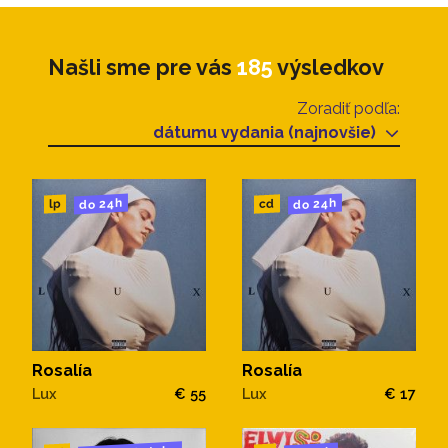
Našli sme pre vás
185
výsledkov
Zoradiť podľa:
dátumu vydania (najnovšie)
do 24h
do 24h
cd
lp
Rosalía
Rosalía
Lux
€ 55
Lux
€ 17