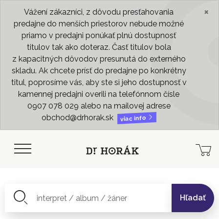
×
Vážení zákazníci, z dôvodu presťahovania
predajne do menších priestorov nebude možné
priamo v predajni ponúkať plnú dostupnosť
titulov tak ako doteraz. Časť titulov bola
z kapacitných dôvodov presunutá do externého
skladu. Ak chcete prísť do predajne po konkrétny
titul, poprosíme vás, aby ste si jeho dostupnosť v
kamennej predajni overili na telefónnom čísle
0907 078 029 alebo na mailovej adrese
obchod@drhorak.sk
viac info
Hľadať