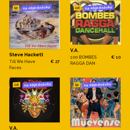
na objednávku
na objednávku
cd
lp
V.A.
Steve Hackett
100 BOMBES
€ 10
Till We Have
€ 27
RAGGA DAN
Faces
na objednávku
na objednávku
cd
lp
V.A.