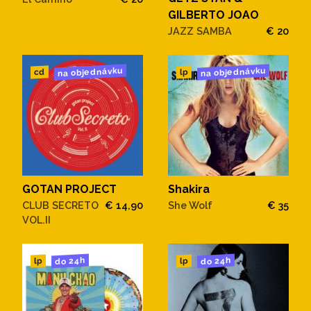
GILBERTO JOAO
JAZZ SAMBA
€ 20
na objednávku
na objednávku
cd
lp
GOTAN PROJECT
Shakira
CLUB SECRETO
€ 14,90
She Wolf
€ 35
VOL.II
do 24h
do 24h
lp
lp