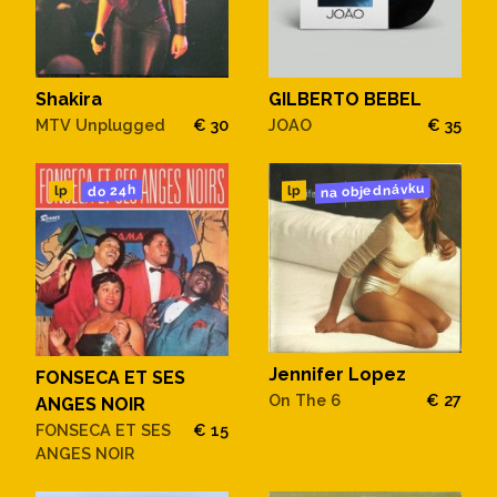
Shakira
GILBERTO BEBEL
MTV Unplugged
€ 30
JOAO
€ 35
na objednávku
do 24h
lp
lp
Jennifer Lopez
FONSECA ET SES
On The 6
€ 27
ANGES NOIR
FONSECA ET SES
€ 15
ANGES NOIR