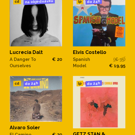
na objednávku
do 24h
cd
lp
Lucrecia Dalt
Elvis Costello
A Danger To
€ 20
Spanish
(€ 35)
Ourselves
Model
€ 19,95
do 24h
do 24h
cd
lp
Alvaro Soler
GETZ STAN &
El Camino
€ 20