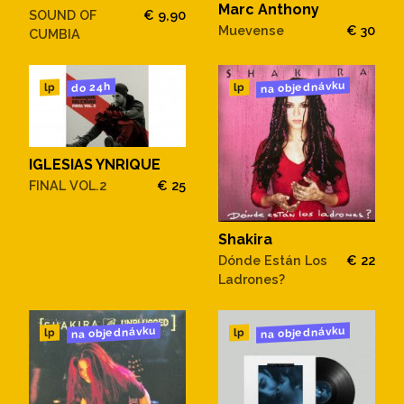
Marc Anthony
SOUND OF
€ 9,90
Muevense
€ 30
CUMBIA
na objednávku
do 24h
lp
lp
IGLESIAS YNRIQUE
FINAL VOL.2
€ 25
Shakira
Dónde Están Los
€ 22
Ladrones?
na objednávku
na objednávku
lp
lp