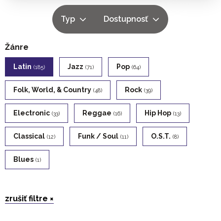
Typ
Dostupnosť
Žánre
Latin
Jazz
Pop
(185)
(71)
(64)
Folk, World, & Country
Rock
(48)
(39)
Electronic
Reggae
Hip Hop
(33)
(16)
(13)
Classical
Funk / Soul
O.s.t.
(12)
(11)
(8)
Blues
(1)
zrušiť filtre ×