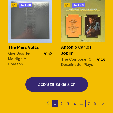
do 24h
do 24h
lp
lp
Antonio Carlos
The Mars Volta
Jobim
Que Dios Te
€ 30
Maldiga Mi
The Composer Of
€ 15
Corazon
Desafinado, Plays
Zobraziť 24 ďaľších
1
2
3
4
...
7
8