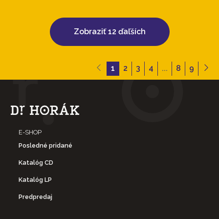
Zobraziť 12 ďaľších
1
2
3
4
...
8
9
E-SHOP
Posledné pridané
Katalóg CD
Katalóg LP
Predpredaj