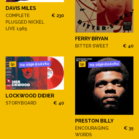
DAVIS MILES
COMPLETE
€ 230
PLUGGED NICKEL
LIVE 1965
FERRY BRYAN
BITTER SWEET
€ 40
na objednávku
na objednávku
lp
lp
LOCKWOOD DIDIER
STORYBOARD
€ 40
PRESTON BILLY
ENCOURAGING
€ 35
WORDS