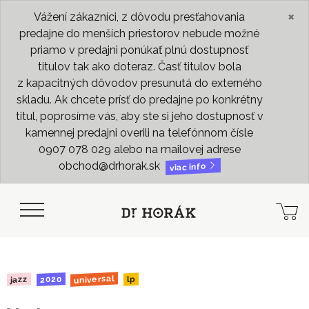
×
Vážení zákazníci, z dôvodu presťahovania
predajne do menších priestorov nebude možné
priamo v predajni ponúkať plnú dostupnosť
titulov tak ako doteraz. Časť titulov bola
z kapacitných dôvodov presunutá do externého
skladu. Ak chcete prísť do predajne po konkrétny
titul, poprosíme vás, aby ste si jeho dostupnosť v
kamennej predajni overili na telefónnom čísle
0907 078 029 alebo na mailovej adrese
obchod@drhorak.sk
viac info
universal
2020
jazz
lp