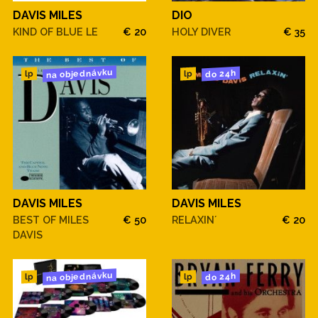
DAVIS MILES
DIO
KIND OF BLUE LE
€ 20
HOLY DIVER
€ 35
na objednávku
do 24h
lp
lp
DAVIS MILES
DAVIS MILES
BEST OF MILES
€ 50
RELAXIN´
€ 20
DAVIS
na objednávku
do 24h
lp
lp