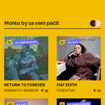
Mohlo by sa vam páčiť
na objednávku
do 24h
lp
lp
RETURN TO FOREVER
PIAF EDITH
ROMANTIC WARRIOR
€ 35
ESSENTIAL
€ 25
na objednávku
do 24h
cd
lp