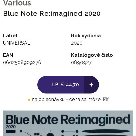
Various
Blue Note Re:imagined 2020
Label
Rok vydania
UNIVERSAL
2020
EAN
Katalógové číslo
0602508909276
0890927
+
LP
€ 44,70
●
na objednávku - cena sa môže líšiť