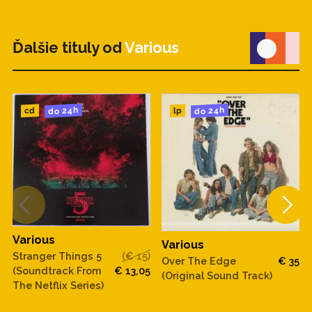
Ďalšie tituly od
Various
do 24h
do 24h
cd
lp
Various
Various
Stranger Things 5
(€ 15)
Over The Edge
€ 35
(Soundtrack From
€ 13,05
(Original Sound Track)
The Netflix Series)