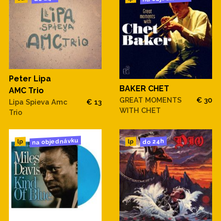
Peter Lipa
BAKER CHET
AMC Trio
GREAT MOMENTS
€ 30
Lipa Spieva Amc
€ 13
WITH CHET
Trio
na objednávku
do 24h
lp
lp