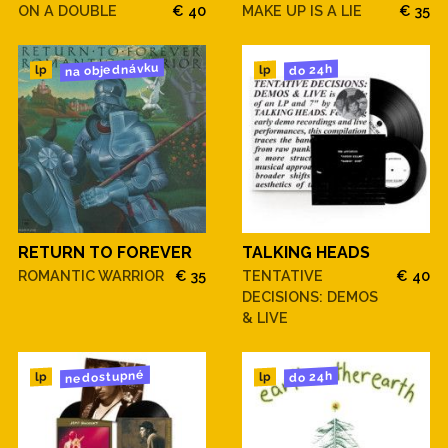
ON A DOUBLE
€ 40
MAKE UP IS A LIE
€ 35
na objednávku
do 24h
lp
lp
RETURN TO FOREVER
TALKING HEADS
ROMANTIC WARRIOR
€ 35
TENTATIVE
€ 40
DECISIONS: DEMOS
& LIVE
nedostupné
do 24h
lp
lp