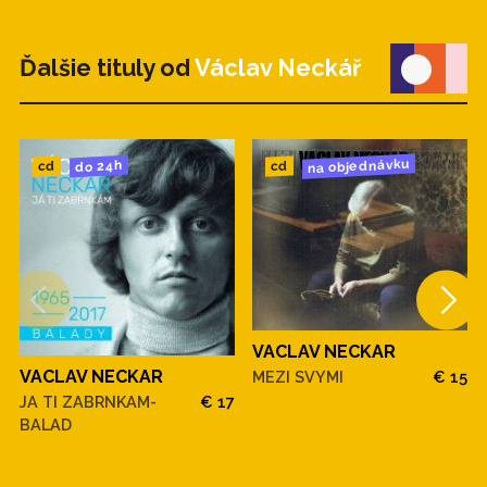
Ďalšie tituly od
Václav Neckář
na objednávku
do 24h
cd
cd
VACLAV NECKAR
VACLAV NECKAR
MEZI SVYMI
€ 15
JA TI ZABRNKAM-
€ 17
BALAD