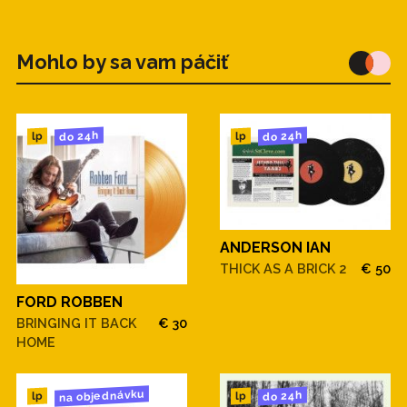
Mohlo by sa vam páčiť
do 24h
do 24h
lp
lp
ANDERSON IAN
THICK AS A BRICK 2
€ 50
FORD ROBBEN
BRINGING IT BACK
€ 30
HOME
na objednávku
do 24h
lp
lp