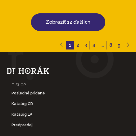
Zobraziť 12 ďaľších
1
2
3
4
...
8
9
E-SHOP
Posledné pridané
Katalóg CD
Katalóg LP
Predpredaj