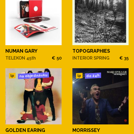
NUMAN GARY
TOPOGRAPHIES
TELEKON 45th
€ 50
INTERIOR SPRING
€ 35
na objednávku
do 24h
lp
lp
GOLDEN EARING
MORRISSEY