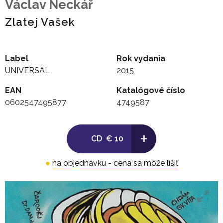
Václav Neckář
Zlatej Vašek
Label
Rok vydania
UNIVERSAL
2015
EAN
Katalógové číslo
0602547495877
4749587
+
CD
€ 10
●
na objednávku - cena sa môže líšiť