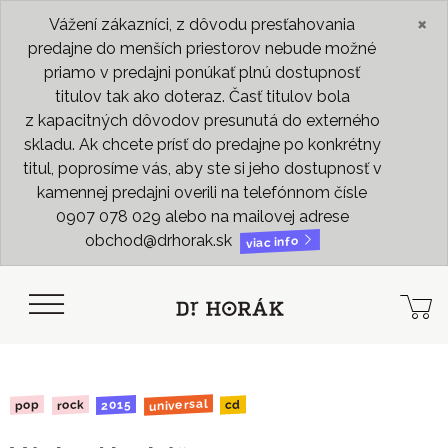
×
Vážení zákazníci, z dôvodu presťahovania
predajne do menších priestorov nebude možné
priamo v predajni ponúkať plnú dostupnosť
titulov tak ako doteraz. Časť titulov bola
z kapacitných dôvodov presunutá do externého
skladu. Ak chcete prísť do predajne po konkrétny
titul, poprosíme vás, aby ste si jeho dostupnosť v
kamennej predajni overili na telefónnom čísle
0907 078 029 alebo na mailovej adrese
obchod@drhorak.sk
viac info
universal
2015
rock
pop
cd