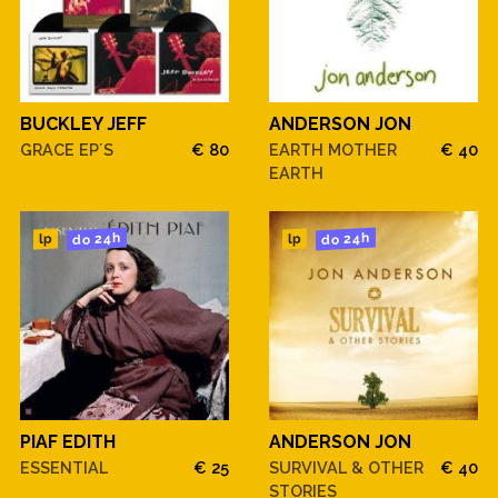
BUCKLEY JEFF
ANDERSON JON
GRACE EP´S
€ 80
EARTH MOTHER
€ 40
EARTH
do 24h
do 24h
lp
lp
PIAF EDITH
ANDERSON JON
ESSENTIAL
€ 25
SURVIVAL & OTHER
€ 40
STORIES