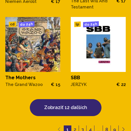
The Last Will And
€ 17
Niemen Aerolit
€ 17
Testament
do 24h
do 24h
cd
lp
The Mothers
SBB
The Grand Wazoo
€ 15
JERZYK
€ 22
Zobraziť 12 ďaľších
1
2
3
4
...
8
9