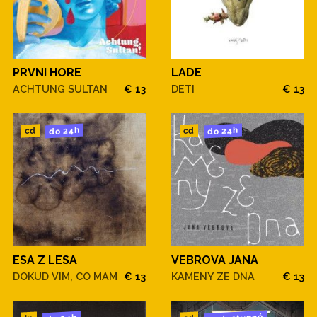
PRVNI HORE
LADE
ACHTUNG SULTAN
€ 13
DETI
€ 13
do 24h
do 24h
cd
cd
ESA Z LESA
VEBROVA JANA
DOKUD VIM, CO MAM
€ 13
KAMENY ZE DNA
€ 13