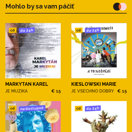
Mohlo by sa vam páčiť
do 24h
do 24h
cd
cd
MARKYTAN KAREL
KIESLOWSKI MARIE
JE MUZIKA
€ 15
JE VSECHNO DOBRY
€ 15
nedostupné
do 24h
cd
cd