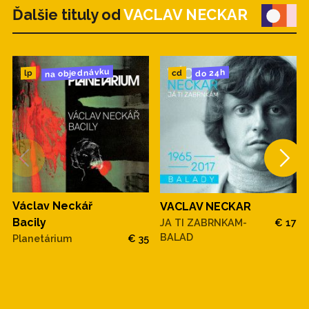
Ďalšie tituly od
VACLAV NECKAR
na objednávku
do 24h
cd
lp
Václav Neckář
VACLAV NECKAR
Bacily
JA TI ZABRNKAM-
€ 17
BALAD
Planetárium
€ 35