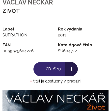
VACLAV NECKAR
ZIVOT
Label
Rok vydania
SUPRAPHON
2011
EAN
Katalógové číslo
0099925604226
SU6047-2
+
CD
€ 17
●
titul je dostupný v predajni