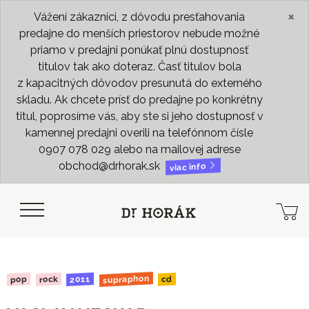
×
Vážení zákazníci, z dôvodu presťahovania
predajne do menších priestorov nebude možné
priamo v predajni ponúkať plnú dostupnosť
titulov tak ako doteraz. Časť titulov bola
z kapacitných dôvodov presunutá do externého
skladu. Ak chcete prísť do predajne po konkrétny
titul, poprosíme vás, aby ste si jeho dostupnosť v
kamennej predajni overili na telefónnom čísle
0907 078 029 alebo na mailovej adrese
obchod@drhorak.sk
viac info
supraphon
2011
rock
pop
cd