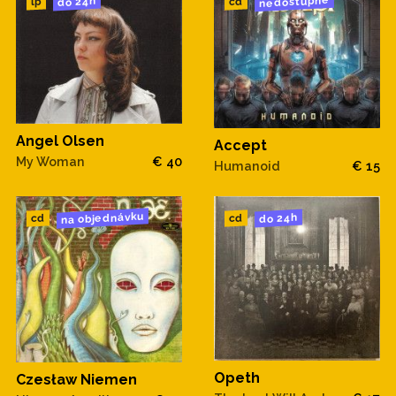
nedostupné
do 24h
cd
lp
Angel Olsen
Accept
My Woman
€ 40
Humanoid
€ 15
na objednávku
do 24h
cd
cd
Opeth
Czesław Niemen