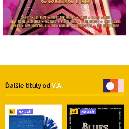
11. Suzi Quatro - Can the Can
12. Catapult - Let Your Hang Hang Down
13. Cozy Powell - Na Na Na
14. Mink Deville - Spanish Stroll
15. Chicory Tip - Son of My Father
Ďalšie tituly od
V.A.
do 24h
do 24h
cd
lp