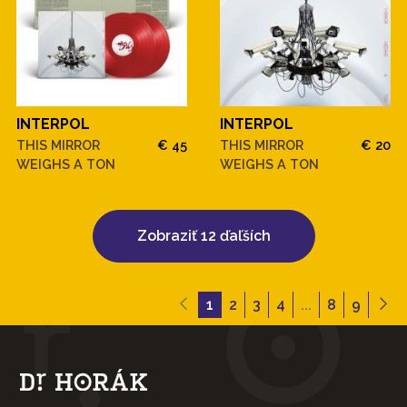
INTERPOL
INTERPOL
THIS MIRROR
€ 45
THIS MIRROR
€ 20
WEIGHS A TON
WEIGHS A TON
Zobraziť 12 ďaľších
1
2
3
4
...
8
9