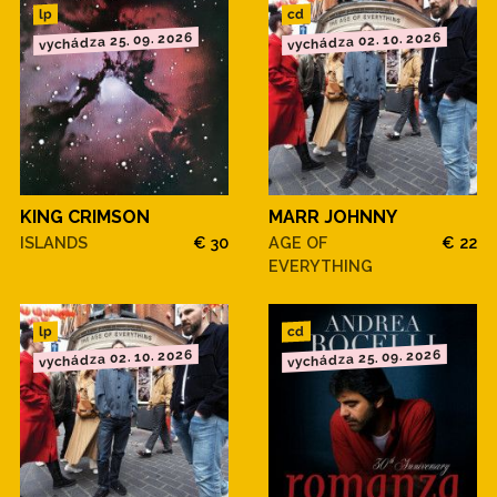
cd
lp
vychádza 25. 09. 2026
vychádza 02. 10. 2026
KING CRIMSON
MARR JOHNNY
ISLANDS
€ 30
AGE OF
€ 22
EVERYTHING
cd
lp
vychádza 02. 10. 2026
vychádza 25. 09. 2026