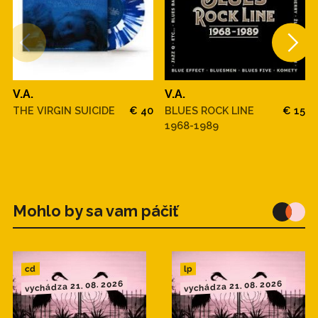
V.A.
V.A.
THE VIRGIN SUICIDE
€ 40
BLUES ROCK LINE
€ 15
1968-1989
Mohlo by sa vam páčiť
cd
lp
vychádza 21. 08. 2026
vychádza 21. 08. 2026