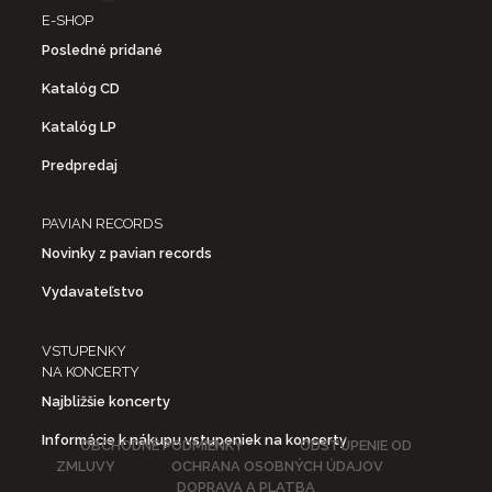
E-SHOP
Posledné pridané
Katalóg CD
Katalóg LP
Predpredaj
PAVIAN RECORDS
Novinky z pavian records
Vydavateľstvo
VSTUPENKY
NA KONCERTY
Najbližšie koncerty
Informácie k nákupu vstupeniek na koncerty
OBCHODNÉ PODMIENKY
ODSTÚPENIE OD
ZMLUVY
OCHRANA OSOBNÝCH ÚDAJOV
DOPRAVA A PLATBA