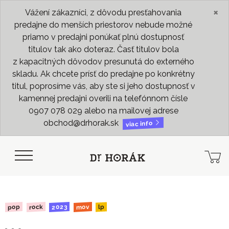
×
Vážení zákazníci, z dôvodu presťahovania
predajne do menších priestorov nebude možné
priamo v predajni ponúkať plnú dostupnosť
titulov tak ako doteraz. Časť titulov bola
z kapacitných dôvodov presunutá do externého
skladu. Ak chcete prísť do predajne po konkrétny
titul, poprosíme vás, aby ste si jeho dostupnosť v
kamennej predajni overili na telefónnom čísle
0907 078 029 alebo na mailovej adrese
obchod@drhorak.sk
viac info
2023
rock
mov
pop
lp