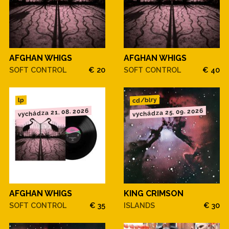
AFGHAN WHIGS
AFGHAN WHIGS
SOFT CONTROL
€ 20
SOFT CONTROL
€ 40
cd/blry
lp
vychádza 21. 08. 2026
vychádza 25. 09. 2026
AFGHAN WHIGS
KING CRIMSON
SOFT CONTROL
€ 35
ISLANDS
€ 30