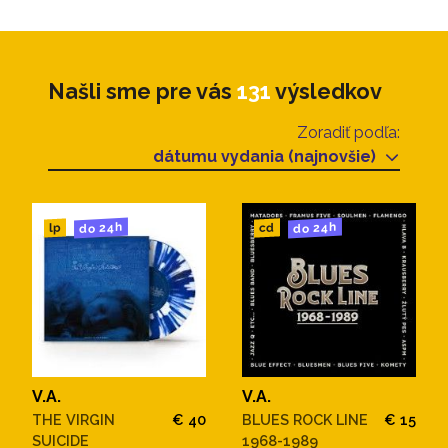
Našli sme pre vás
131
výsledkov
Zoradiť podľa:
dátumu vydania (najnovšie)
do 24h
do 24h
cd
lp
V.A.
V.A.
THE VIRGIN
€ 40
BLUES ROCK LINE
€ 15
SUICIDE
1968-1989