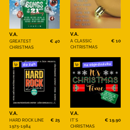
V.A.
V.A.
A CLASSIC
€ 10
GREATEST
€ 40
CHTRISTMAS
CHRISTMAS
na objednávku
do 24h
lp
lp
V.A.
V.A.
HARD ROCK LINE
€ 25
IT´S
€ 19,90
1975-1984
CHRISTMAS