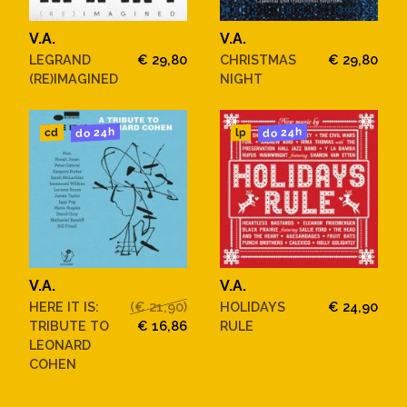
V.A.
V.A.
LEGRAND
€ 29,80
CHRISTMAS
€ 29,80
(RE)IMAGINED
NIGHT
do 24h
do 24h
cd
lp
V.A.
V.A.
HERE IT IS:
(€ 21,90)
HOLIDAYS
€ 24,90
TRIBUTE TO
€ 16,86
RULE
LEONARD
COHEN