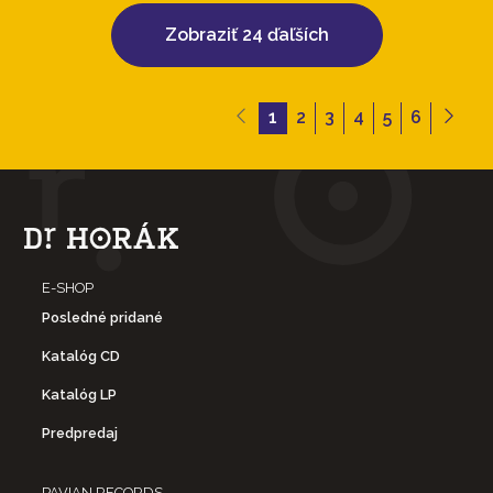
Zobraziť 24 ďaľších
1
2
3
4
5
6
E-SHOP
Posledné pridané
Katalóg CD
Katalóg LP
Predpredaj
PAVIAN RECORDS