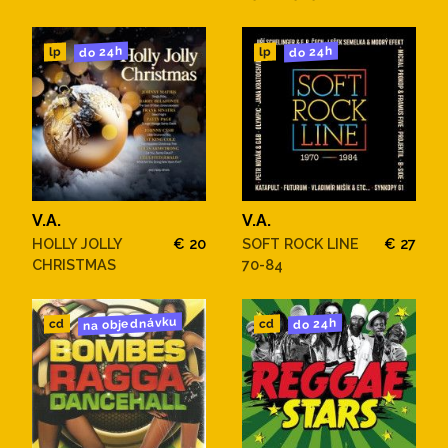
do 24h
do 24h
lp
lp
V.A.
V.A.
HOLLY JOLLY
€ 20
SOFT ROCK LINE
€ 27
CHRISTMAS
70-84
na objednávku
do 24h
cd
cd