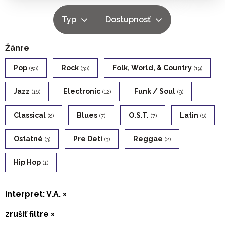
Typ
Dostupnosť
Žánre
Pop
Rock
Folk, World, & Country
(50)
(30)
(19)
Jazz
Electronic
Funk / Soul
(16)
(12)
(9)
Classical
Blues
O.s.t.
Latin
(8)
(7)
(7)
(6)
Ostatné
Pre Deti
Reggae
(3)
(3)
(2)
Hip Hop
(1)
interpret: V.A. ×
zrušiť filtre ×