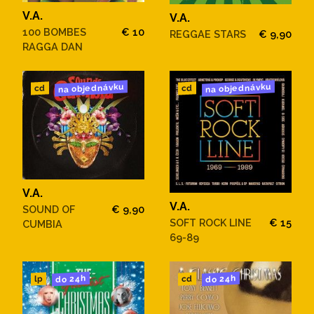
V.A.
V.A.
100 BOMBES
€ 10
REGGAE STARS
€ 9,90
RAGGA DAN
na objednávku
na objednávku
cd
cd
V.A.
V.A.
SOUND OF
€ 9,90
SOFT ROCK LINE
€ 15
CUMBIA
69-89
do 24h
do 24h
cd
lp