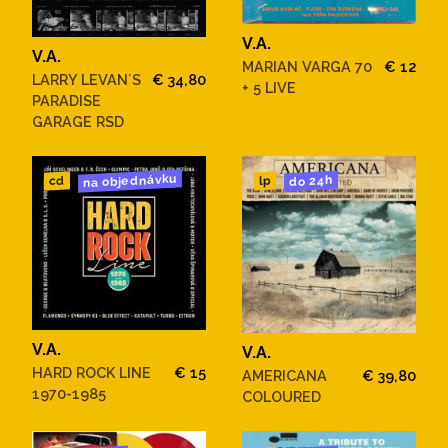
V.A.
V.A.
MARIAN VARGA 70
€ 12
LARRY LEVAN´S
€ 34,80
+ 5 LIVE
PARADISE
GARAGE RSD
na objednávku
do 24h
cd
lp
V.A.
V.A.
HARD ROCK LINE
€ 15
AMERICANA
€ 39,80
1970-1985
COLOURED