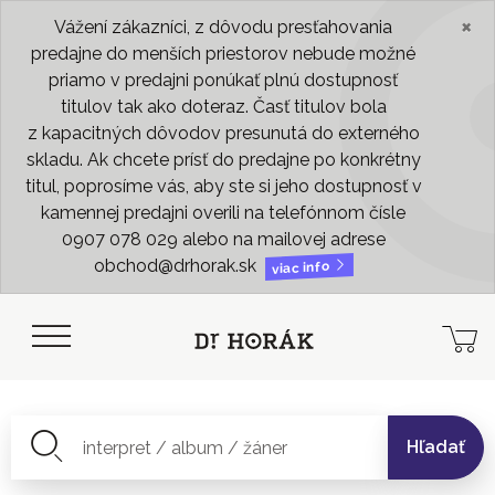
×
Vážení zákazníci, z dôvodu presťahovania
predajne do menších priestorov nebude možné
priamo v predajni ponúkať plnú dostupnosť
titulov tak ako doteraz. Časť titulov bola
z kapacitných dôvodov presunutá do externého
skladu. Ak chcete prísť do predajne po konkrétny
titul, poprosíme vás, aby ste si jeho dostupnosť v
kamennej predajni overili na telefónnom čísle
0907 078 029 alebo na mailovej adrese
obchod@drhorak.sk
viac info
Hľadať