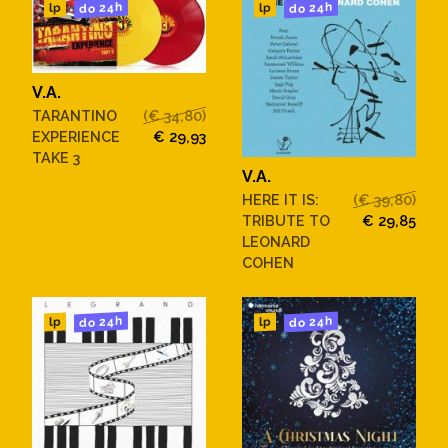
do 24h
do 24h
lp
lp
V.A.
TARANTINO
(€ 34,80)
EXPERIENCE
€ 29,93
TAKE 3
V.A.
HERE IT IS:
(€ 39,80)
TRIBUTE TO
€ 29,85
LEONARD
COHEN
do 24h
do 24h
lp
lp