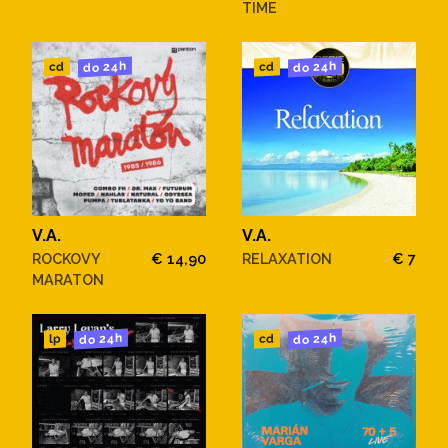
TIME
do 24h
do 24h
cd
cd
V.A.
V.A.
ROCKOVY
€ 14,90
RELAXATION
€ 7
MARATON
do 24h
do 24h
cd
lp