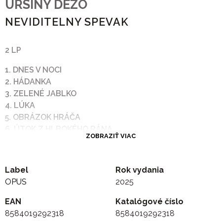
URSINY DEZO
NEVIDITELNY SPEVAK
2 LP
1. DNES V NOCI
2. HÁDANKA
3. ZELENÉ JABLKO
4. LÚKA
5. OBRÁZOK HRÁČA
6. ÚTOK Z HLBOKÉHO RÁNA
ZOBRAZIŤ VIAC
7. HRA JE HRA
8. STÁ PIESEŇ O DAŽDI
Label
Rok vydania
9. KRÁĽOVNÁ TELEFÓNNYCH BÚDOK
OPUS
2025
10. BOL TO OMYL
11. MUŽ BEZ ZÁRUČNÉHO LISTU
EAN
Katalógové číslo
12. KĽÚČE
8584019292318
8584019292318