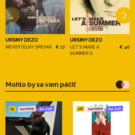
URSINY DEZO
URSINY DEZO
NEVIDITELNY SPEVAK
€ 17
LET´S MAKE A
€ 40
SUMMER S
Mohlo by sa vam páčiť
novinka
novinka
do 24h
do 24h
cd
lp