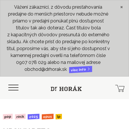
×
Vážení zákazníci, z dôvodu presťahovania
predajne do menších priestorov nebude možné
priamo v predajni ponúkať plnú dostupnosť
titulov tak ako doteraz. Časť titulov bola
z kapacitných dôvodov presunutá do externého
skladu. Ak chcete prísť do predajne po konkrétny
titul, poprosíme vás, aby ste si jeho dostupnosť v
kamennej predajni overili na telefónnom čísle
0907 078 029 alebo na mailovej adrese
obchod@drhorak.sk
viac info
2025
opus
rock
pop
lp