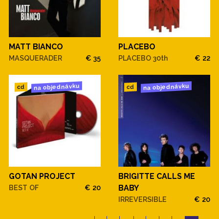
MATT BIANCO
PLACEBO
MASQUERADER
€ 35
PLACEBO 30th
€ 22
na objednávku
na objednávku
cd
cd
GOTAN PROJECT
BRIGITTE CALLS ME
BEST OF
€ 20
BABY
IRREVERSIBLE
€ 20