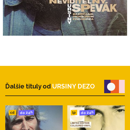
známy predovšetkým ako autor a interpret
rozsiahlych hudobno-textových kompozícií, ktoré
vytváral s básnikom a textárom Ivanom Štrpkom.
Rovnako pozoruhodný je však aj jeho piesňový
repertoár, ktorý je roztrúsený na jeho vlastných
albumoch, samostatných singloch, alebo na
albumoch skupiny Burčiak. Piesňovú kompiláciu
Deža Ursinyho zostavil stály spolupracovník
vydavateľstva Opus Juraj Čurný, ktorý k nej napísal
aj zasvätený sprievodný text.
zdroj: TS
Ďalšie tituly od
URSINY DEZO
do 24h
do 24h
cd
lp