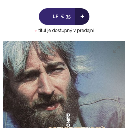
13. RANNÉ SPRÁVY
14. KAMEŇ
+
LP
€ 35
15. ROZHOVOR
16. FILMOVÉ TRIKY
●
titul je dostupný v predajni
17. ZELENÁ
18. CHODNÍK SA KĽUKATÍ
19. SONG O IDÚCOM MUNIČNOM VAGÓNE
20. TVÁR V ZRKADLE
21. PRÁZDNE KÚPALISKÁ
22. TISÍC IZIEB
23. NEVIDITEĽNÝ SPEVÁK
24. LETNÁ CESTA
Dežo Ursiny - sólový spev, gitary, klavír, perkusie;
skupiny Burčiak, Prognóza, Provisorium a hostia
Jedinečná kompilácia, na ktorej sa legendárny
hudobník a zakladateľ slovenského rocku Dežo
Ursiny predstavuje ako spevák piesní. Ursiny je