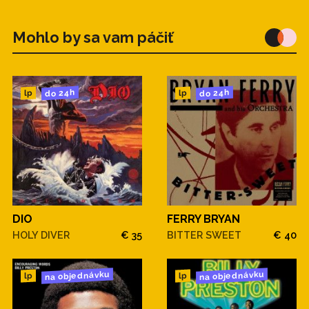
Mohlo by sa vam páčiť
do 24h
do 24h
lp
lp
DIO
FERRY BRYAN
HOLY DIVER
€ 35
BITTER SWEET
€ 40
na objednávku
na objednávku
lp
lp