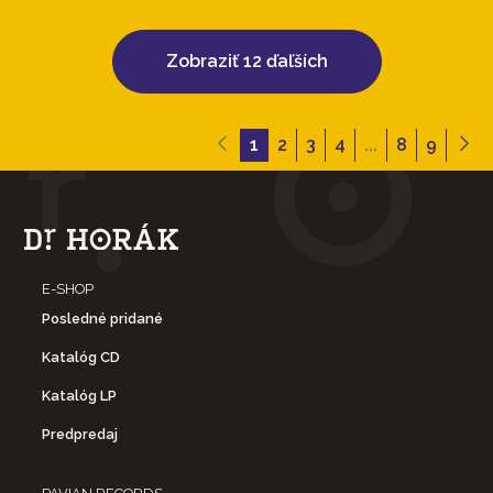
Zobraziť 12 ďaľších
1
2
3
4
...
8
9
E-SHOP
Posledné pridané
Katalóg CD
Katalóg LP
Predpredaj