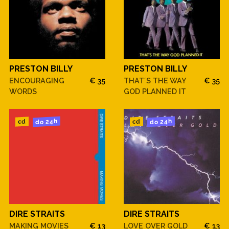
PRESTON BILLY
PRESTON BILLY
ENCOURAGING
€ 35
THAT´S THE WAY
€ 35
WORDS
GOD PLANNED IT
do 24h
do 24h
cd
cd
DIRE STRAITS
DIRE STRAITS
MAKING MOVIES
€ 13
LOVE OVER GOLD
€ 13