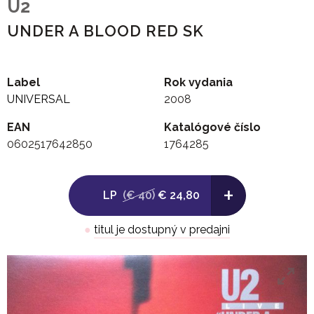
U2
UNDER A BLOOD RED SK
Label
Rok vydania
UNIVERSAL
2008
EAN
Katalógové číslo
0602517642850
1764285
+
LP
(€ 40)
€ 24,80
●
titul je dostupný v predajni