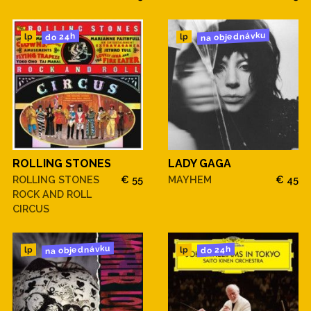
na objednávku
do 24h
lp
lp
ROLLING STONES
LADY GAGA
ROLLING STONES
€ 55
MAYHEM
€ 45
ROCK AND ROLL
CIRCUS
na objednávku
do 24h
lp
lp