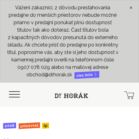
×
Vážení zákazníci, z dôvodu presťahovania
predajne do menších priestorov nebude možné
priamo v predajni ponúkať plnú dostupnosť
titulov tak ako doteraz. Časť titulov bola
z kapacitných dôvodov presunutá do externého
skladu. Ak chcete prísť do predajne po konkrétny
titul, poprosíme vás, aby ste si jeho dostupnosť v
kamennej predajni overili na telefónnom čísle
0907 078 029 alebo na mailovej adrese
obchod@drhorak.sk
viac info
universal
2008
lp