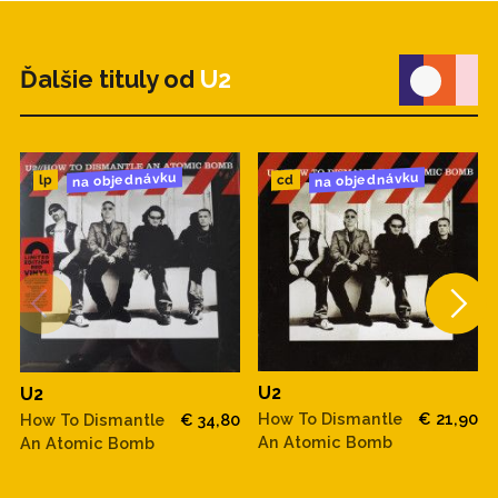
Ďalšie tituly od
U2
na objednávku
na objednávku
cd
lp
U2
U2
How To Dismantle
€ 21,90
How To Dismantle
€ 34,80
An Atomic Bomb
An Atomic Bomb