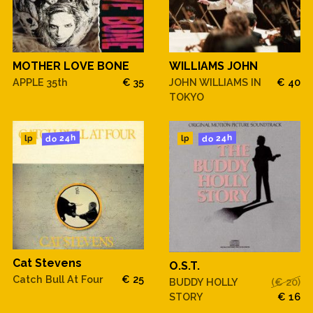
MOTHER LOVE BONE
WILLIAMS JOHN
APPLE 35th
€ 35
JOHN WILLIAMS IN
€ 40
TOKYO
do 24h
do 24h
lp
lp
Cat Stevens
O.S.T.
Catch Bull At Four
€ 25
BUDDY HOLLY
(€ 20)
STORY
€ 16