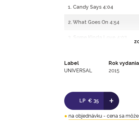
1. Candy Says 4:04
2. What Goes On 4:54
3. Some Kinda Love 4:03
ZO
4. Pale Blue Eyes 5:39
Label
Rok vydania
5. Jesus 3:23
UNIVERSAL
2015
-
+
Side B:
LP
€ 35
1. Beginning To See The Ligh
●
na objednávku - cena sa môže l
2. I'm Set Free 4:04