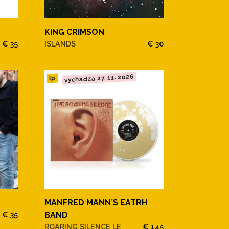
KING CRIMSON
€ 35
ISLANDS
€ 30
vychádza 27. 11. 2026
lp
MANFRED MANN´S EATRH
€ 35
BAND
ROARING SILENCE LE
€ 145