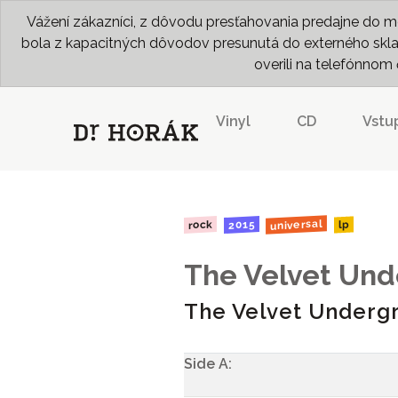
Vážení zákazníci, z dôvodu presťahovania predajne do me
bola z kapacitných dôvodov presunutá do externého skladu
overili na telefónno
Vinyl
CD
Vstu
universal
2015
rock
lp
The Velvet Un
The Velvet Underg
Side A: