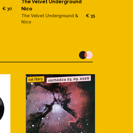
The Velvet Underground
The Velvet
€ 30
Nico
Loaded
The Velvet Underground &
€ 35
Nico
vychádza 25. 09. 2026
cd/blry