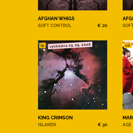
AFGHAN WHIGS
AFG
SOFT CONTROL
€ 20
SOF
vychádza 25. 09. 2026
cd
lp
KING CRIMSON
MAR
ISLANDS
€ 30
AGE