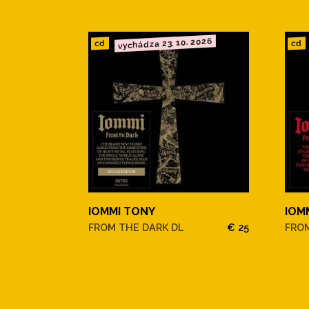
vychádza 23. 10. 2026
cd
cd
IOMMI TONY
IOM
FROM THE DARK DL
€ 25
FRO