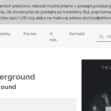
nších priestorov nebude možné priamo v predajni ponúkať pln
. Ak chcete prísť do predajne po konkrétny titul, poprosíme 
m čísle 0907 078 029 alebo na mailovej adrese obchod@drhor
penky
Pavian
O
Kontakt
nás
derground
round