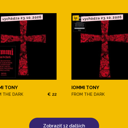
vychádza 23. 10. 2026
vychádza 23. 10. 2026
lp
MI TONY
IOMMI TONY
M THE DARK
€ 22
FROM THE DARK
Zobraziť 12 ďaľších