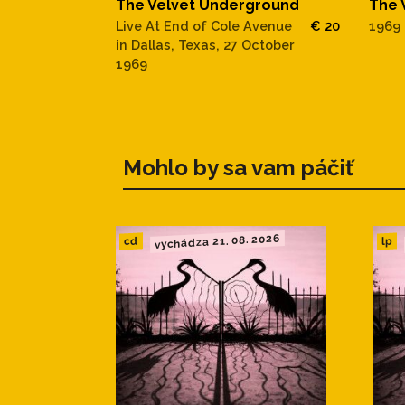
The Velvet Underground
The 
Live At End of Cole Avenue
€ 20
1969
in Dallas, Texas, 27 October
1969
Mohlo by sa vam páčiť
vychádza 21. 08. 2026
cd
lp