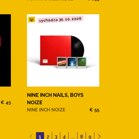
vychádza 30. 10. 2026
lp
NINE INCH NAILS, BOYS
€ 45
NOIZE
NINE INCH NOIZE
€ 55
1
2
3
4
...
8
9