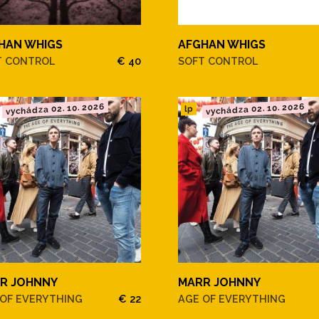
HAN WHIGS
AFGHAN WHIGS
T CONTROL
€ 40
SOFT CONTROL
vychádza 02. 10. 2026
vychádza 02. 10. 2026
lp
R JOHNNY
MARR JOHNNY
 OF EVERYTHING
€ 22
AGE OF EVERYTHING