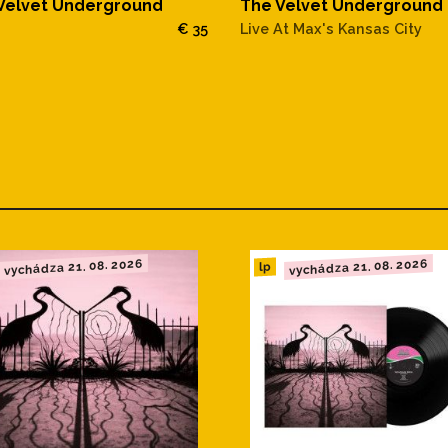
Velvet Underground
The Velvet Underground
€ 35
Live At Max's Kansas City
vychádza 21. 08. 2026
vychádza 21. 08. 2026
lp