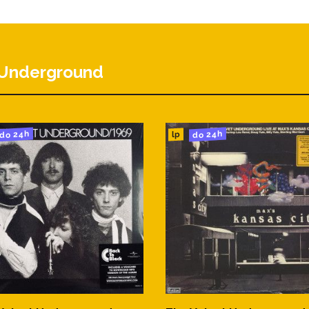
e 2:03
 Underground
do 24h
do 24h
lp