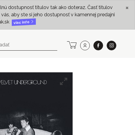
×
ú dostupnosť titulov tak ako doteraz. Časť titulov
vás, aby ste si jeho dostupnosť v kamennej predajni
ak.sk
viac info