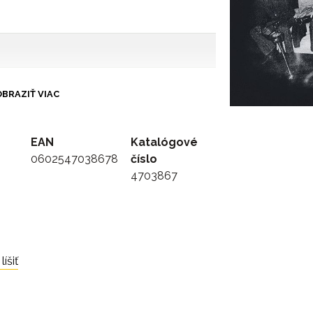
BRAZIŤ VIAC
EAN
Katalógové
0602547038678
číslo
4703867
t 4:40
íšiť