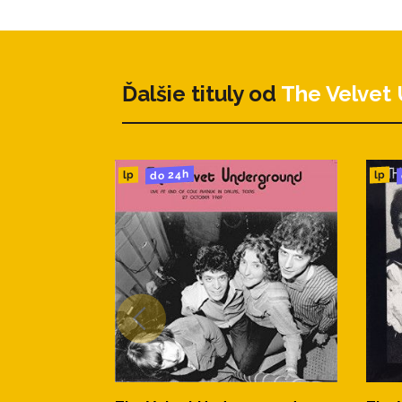
3. That's The Story Of My Lif
4. The Murder Mystery 8:54
Ďalšie tituly od
The Velvet
5. After Hours 2:07
do 24h
lp
lp