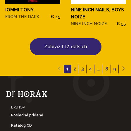
IOMMI TONY
NINE INCH NAILS, BOYS
FROM THE DARK
€ 45
NOIZE
NINE INCH NOIZE
€ 55
Zobraziť 12 ďaľších
1
2
3
4
...
8
9
E-SHOP
Posledné pridané
Katalóg CD