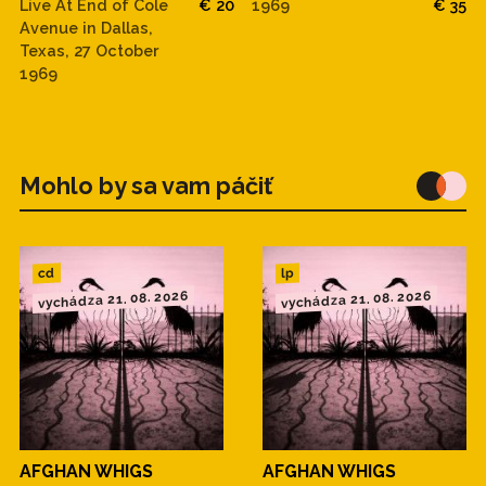
Live At End of Cole
€ 20
1969
€ 35
Avenue in Dallas,
Texas, 27 October
1969
Mohlo by sa vam páčiť
cd
lp
vychádza 21. 08. 2026
vychádza 21. 08. 2026
AFGHAN WHIGS
AFGHAN WHIGS