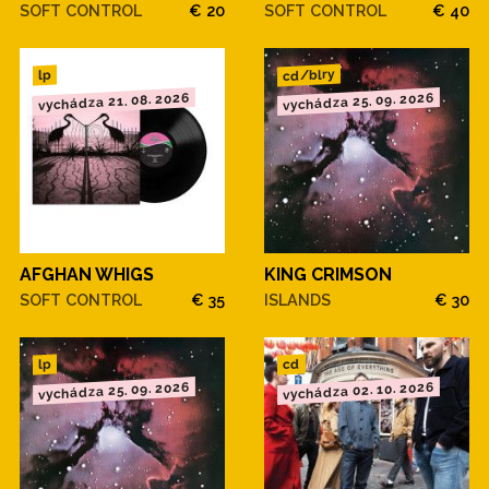
SOFT CONTROL
€ 20
SOFT CONTROL
€ 40
cd/blry
lp
vychádza 21. 08. 2026
vychádza 25. 09. 2026
AFGHAN WHIGS
KING CRIMSON
SOFT CONTROL
€ 35
ISLANDS
€ 30
cd
lp
vychádza 25. 09. 2026
vychádza 02. 10. 2026