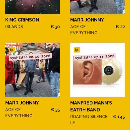
KING CRIMSON
MARR JOHNNY
ISLANDS
€ 30
AGE OF
€ 22
EVERYTHING
lp
lp
vychádza 02. 10. 2026
vychádza 27. 11. 2026
MARR JOHNNY
MANFRED MANN´S
AGE OF
€ 35
EATRH BAND
EVERYTHING
ROARING SILENCE
€ 145
LE