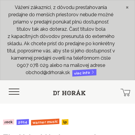
×
Vážení zákazníci, z dôvodu presťahovania
predajne do menších priestorov nebude možné
priamo v predajni ponúkať plnú dostupnosť
titulov tak ako doteraz. Časť titulov bola
z kapacitných dôvodov presunutá do externého
skladu. Ak chcete prísť do predajne po konkrétny
titul, poprosíme vás, aby ste si jeho dostupnosť v
kamennej predajni overili na telefónnom čísle
0907 078 029 alebo na mailovej adrese
obchod@drhorak.sk
viac info
warner music
2014
rock
lp