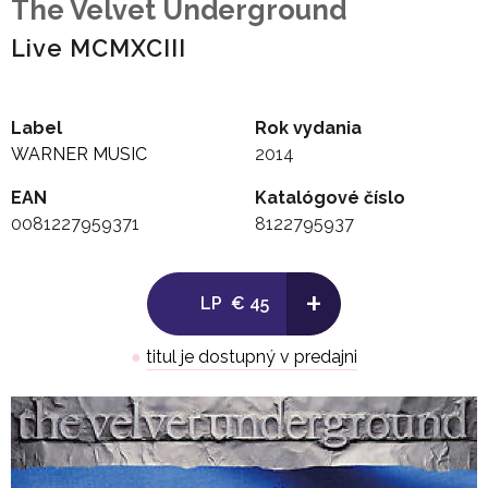
The Velvet Underground
Live MCMXCIII
Label
Rok vydania
WARNER MUSIC
2014
EAN
Katalógové číslo
0081227959371
8122795937
+
LP
€ 45
●
titul je dostupný v predajni