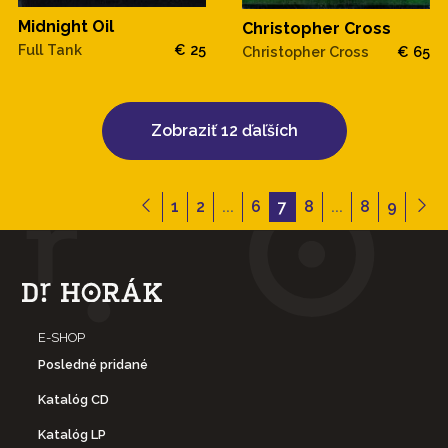
Midnight Oil
Christopher Cross
Full Tank
€ 25
Christopher Cross
€ 65
Zobraziť 12 ďaľších
1
2
...
6
7
8
...
8
9
E-SHOP
Posledné pridané
Katalóg CD
Katalóg LP