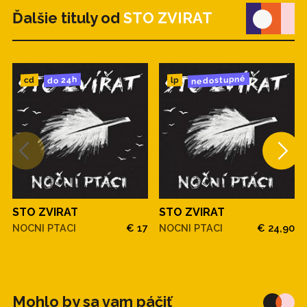
Ďalšie tituly od
STO ZVIRAT
nedostupné
do 24h
cd
lp
STO ZVIRAT
STO ZVIRAT
NOCNI PTACI
€ 17
NOCNI PTACI
€ 24,90
Mohlo by sa vam páčiť