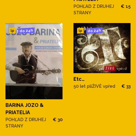
POHĽAD Z DRUHEJ
€ 15
STRANY
do 24h
do 24h
lp
lp
Etc…
50 let plíŽIVĚ vpřed
€ 33
BARINA JOZO &
PRIATELIA
POHĽAD Z DRUHEJ
€ 30
STRANY