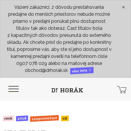
×
Vážení zákazníci, z dôvodu presťahovania
predajne do menších priestorov nebude možné
priamo v predajni ponúkať plnú dostupnosť
titulov tak ako doteraz. Časť titulov bola
z kapacitných dôvodov presunutá do externého
skladu. Ak chcete prísť do predajne po konkrétny
titul, poprosíme vás, aby ste si jeho dostupnosť v
kamennej predajni overili na telefónnom čísle
0907 078 029 alebo na mailovej adrese
obchod@drhorak.sk
viac info
100promotion
2018
rock
cd