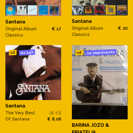
Santana
Santana
Original Album
€ 20
Original Album
€ 17
Classics
Classics
na objednávku
do 24h
cd
cd
Santana
The Very Best
(€ 13)
Of Santana
€ 8,06
BARINA JOZO &
PRIATELIA