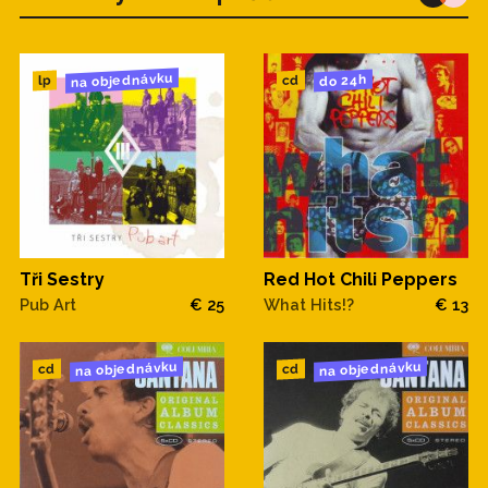
na objednávku
do 24h
cd
lp
Tři Sestry
Red Hot Chili Peppers
Pub Art
€ 25
What Hits!?
€ 13
na objednávku
na objednávku
cd
cd