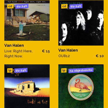
do 24h
do 24h
cd
cd
Van Halen
Van Halen
Live: Right Here,
€ 15
OU812
€ 10
Right Now.
na objednávku
do 24h
lp
lp