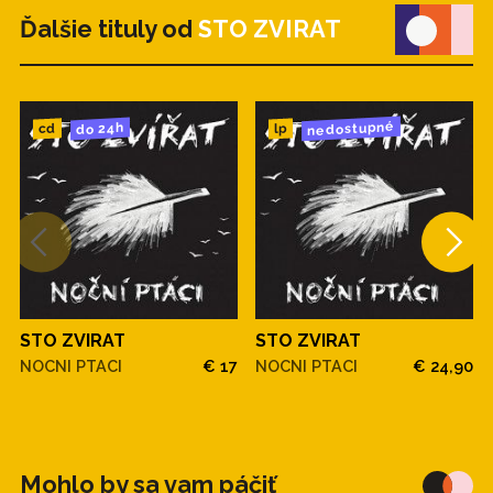
Ďalšie tituly od
STO ZVIRAT
nedostupné
do 24h
cd
lp
STO ZVIRAT
STO ZVIRAT
NOCNI PTACI
€ 17
NOCNI PTACI
€ 24,90
Mohlo by sa vam páčiť