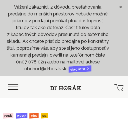
×
Vážení zákazníci, z dôvodu presťahovania
predajne do menších priestorov nebude možné
priamo v predajni ponúkať plnú dostupnosť
titulov tak ako doteraz. Časť titulov bola
z kapacitných dôvodov presunutá do externého
skladu. Ak chcete prísť do predajne po konkrétny
titul, poprosíme vás, aby ste si jeho dostupnosť v
kamennej predajni overili na telefónnom čísle
0907 078 029 alebo na mailovej adrese
obchod@drhorak.sk
viac info
2007
rock
cbs
cd