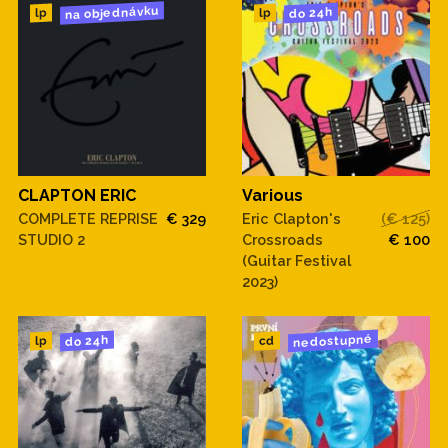
na objednávku
do 24h
lp
lp
CLAPTON ERIC
Various
COMPLETE REPRISE
€ 329
Eric Clapton's
(€ 125)
STUDIO 2
Crossroads
€ 100
(Guitar Festival
2023)
nedostupné
do 24h
cd
lp