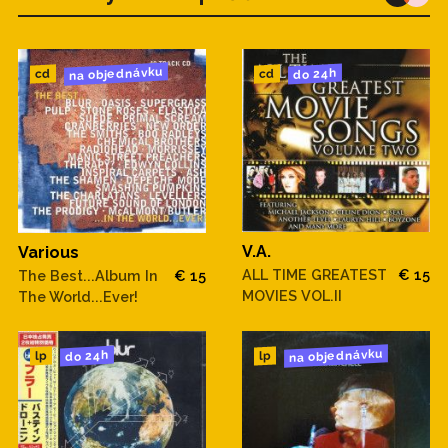
na objednávku
do 24h
cd
cd
V.A.
Various
ALL TIME GREATEST
€ 15
The Best...Album In
€ 15
MOVIES VOL.II
The World...Ever!
na objednávku
do 24h
lp
lp