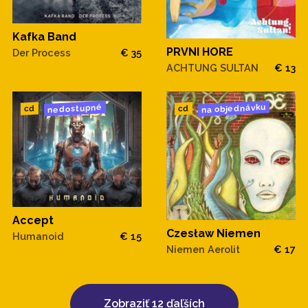
Kafka Band
PRVNI HORE
Der Process
€ 35
ACHTUNG SULTAN
€ 13
na objednávku
nedostupné
cd
cd
Accept
Czesław Niemen
Humanoid
€ 15
Niemen Aerolit
€ 17
Zobraziť 12 ďaľších