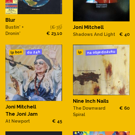
Blur
Bustin' +
(€ 35)
Joni Mitchell
Dronin'
€ 23,10
Shadows And Light
€ 40
na objednávku
do 24h
lp box
lp
Nine Inch Nails
Joni Mitchell
The Downward
€ 60
The Joni Jam
Spiral
At Newport
€ 45