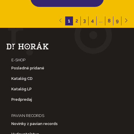
1
2
3
4
...
8
9
E-SHOP
Posledné pridané
Katalóg CD
Katalóg LP
Predpredaj
PAVIAN RECORDS
Novinky z pavian records