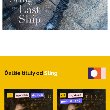
Ďalšie tituly od
Sting
novinka
novinka
do 24h
cd
lp
nedostupné