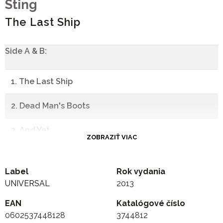
Sting
The Last Ship
Side A & B:
1. The Last Ship
2. Dead Man's Boots
3. And Yet
ZOBRAZIŤ VIAC
4. August Winds
Label
Rok vydania
5. Language Of Birds
UNIVERSAL
2013
EAN
6. Practical Arrangement
Katalógové číslo
0602537448128
3744812