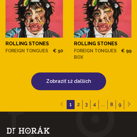
ROLLING STONES
ROLLING STONES
FOREIGN TONGUES
€ 50
FOREIGN TONGUES
€ 99
BOX
Zobraziť 12 ďaľších
1
2
3
4
...
8
9