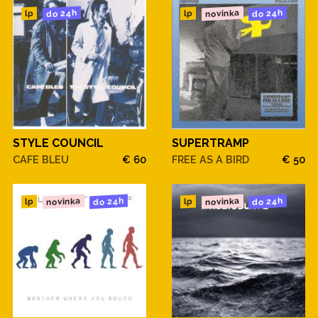
novinka
do 24h
do 24h
lp
lp
STYLE COUNCIL
SUPERTRAMP
CAFE BLEU
€ 60
FREE AS A BIRD
€ 50
novinka
novinka
do 24h
do 24h
lp
lp