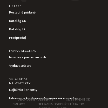
E-SHOP
Posledné pridané
Katalóg CD
Katalóg LP
Predpredaj
PAVIAN RECORDS
Novinky z pavian records
Vydavateľstvo
VSTUPENKY
NA KONCERTY
Najbližšie koncerty
Informácie k nákupu vstupeniek na koncerty
OBCHODNÉ PODMIENKY
ODSTÚPENIE OD
ZMLUVY
OCHRANA OSOBNÝCH ÚDAJOV