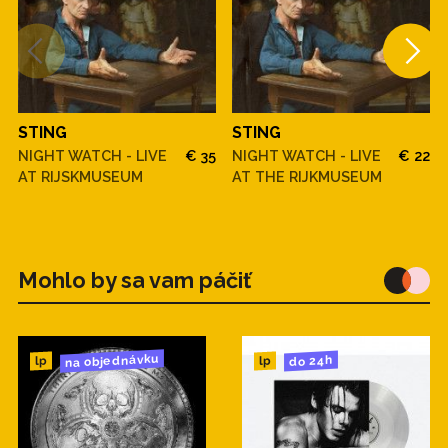
STING
STING
NIGHT WATCH - LIVE
€ 35
NIGHT WATCH - LIVE
€ 22
AT RIJSKMUSEUM
AT THE RIJKMUSEUM
Mohlo by sa vam páčiť
na objednávku
do 24h
lp
lp