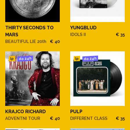
THIRTY SECONDS TO
YUNGBLUD
MARS
IDOLS II
€ 35
BEAUTIFUL LIE 20th
€ 40
do 24h
do 24h
lp
lp
KRAJCO RICHARD
PULP
ADVENTNI TOUR
€ 40
DIFFERENT CLASS
€ 35