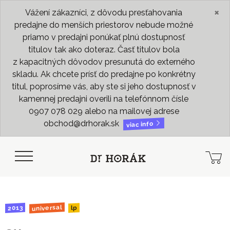
×
Vážení zákazníci, z dôvodu presťahovania
predajne do menších priestorov nebude možné
priamo v predajni ponúkať plnú dostupnosť
titulov tak ako doteraz. Časť titulov bola
z kapacitných dôvodov presunutá do externého
skladu. Ak chcete prísť do predajne po konkrétny
titul, poprosíme vás, aby ste si jeho dostupnosť v
kamennej predajni overili na telefónnom čísle
0907 078 029 alebo na mailovej adrese
obchod@drhorak.sk
viac info
universal
2013
lp