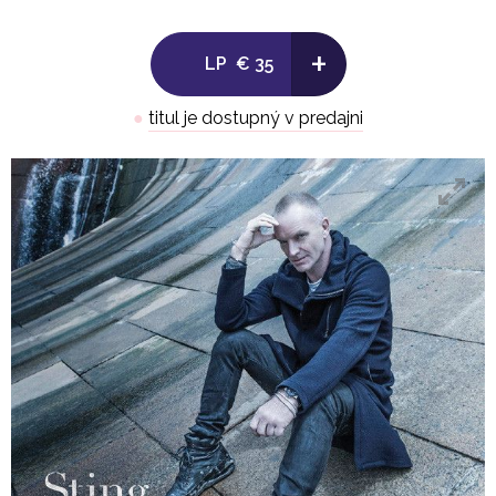
7. The Night The Pugilist Learned How To Dance
+
LP
€ 35
8. Ballad Of The Great Eastern
●
titul je dostupný v predajni
9. What Have We Got? (feat. Jimmy Nail)
10. I Love Her But She Loves Someone Else
11. So To Speak (feat. Becky Unthank)
12. The Last Ship (reprise)