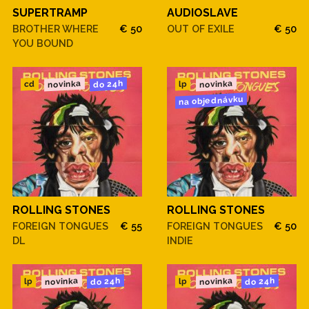
SUPERTRAMP
AUDIOSLAVE
BROTHER WHERE
€ 50
OUT OF EXILE
€ 50
YOU BOUND
novinka
novinka
do 24h
cd
lp
na objednávku
ROLLING STONES
ROLLING STONES
FOREIGN TONGUES
€ 55
FOREIGN TONGUES
€ 50
DL
INDIE
novinka
novinka
do 24h
do 24h
lp
lp