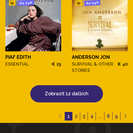
do 24h
do 24h
lp
lp
PIAF EDITH
ANDERSON JON
ESSENTIAL
€ 25
SURVIVAL & OTHER
€ 40
STORIES
Zobraziť 12 ďaľších
1
2
3
4
...
8
9