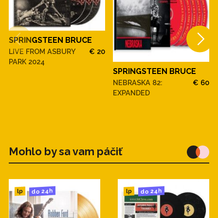
SPRINGSTEEN BRUCE
LIVE FROM ASBURY
€ 20
PARK 2024
SPRINGSTEEN BRUCE
NEBRASKA 82:
€ 60
EXPANDED
Mohlo by sa vam páčiť
do 24h
do 24h
lp
lp