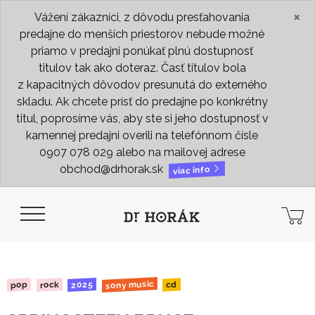
×
Vážení zákazníci, z dôvodu presťahovania
predajne do menších priestorov nebude možné
priamo v predajni ponúkať plnú dostupnosť
titulov tak ako doteraz. Časť titulov bola
z kapacitných dôvodov presunutá do externého
skladu. Ak chcete prísť do predajne po konkrétny
titul, poprosíme vás, aby ste si jeho dostupnosť v
kamennej predajni overili na telefónnom čísle
0907 078 029 alebo na mailovej adrese
obchod@drhorak.sk
viac info
sony music
2025
rock
pop
cd