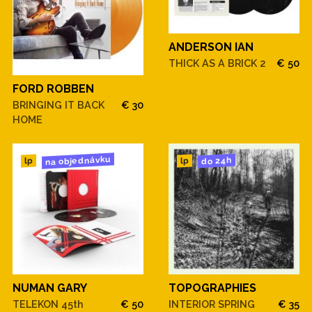
ANDERSON IAN
THICK AS A BRICK 2
€ 50
FORD ROBBEN
BRINGING IT BACK
€ 30
HOME
na objednávku
do 24h
lp
lp
NUMAN GARY
TOPOGRAPHIES
TELEKON 45th
€ 50
INTERIOR SPRING
€ 35