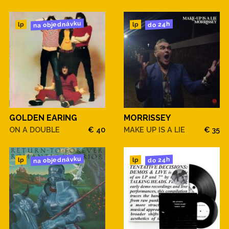
na objednávku
do 24h
lp
lp
GOLDEN EARING
MORRISSEY
ON A DOUBLE
€ 40
MAKE UP IS A LIE
€ 35
na objednávku
do 24h
lp
lp