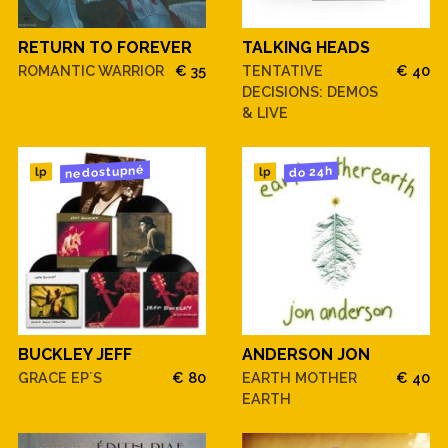
RETURN TO FOREVER
TALKING HEADS
ROMANTIC WARRIOR
€ 35
TENTATIVE
€ 40
DECISIONS: DEMOS
& LIVE
nedostupné
do 24h
lp
lp
BUCKLEY JEFF
ANDERSON JON
GRACE EP´S
€ 80
EARTH MOTHER
€ 40
EARTH