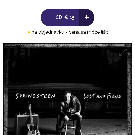
12. The Lost Charro
13. Inyo
+
CD
€ 15
14. Adelita
15. Sunday Love
●
na objednávku - cena sa môže líšiť
16. High Sierra
17. Sunliner
18. I M Not Sleeping
19. Rain In the River
20. You Lifted Me Up