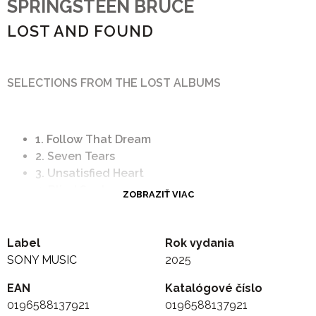
SPRINGSTEEN BRUCE
LOST AND FOUND
SELECTIONS FROM THE LOST ALBUMS
1. Follow That Dream
2. Seven Tears
3. Unsatisfied Heart
4. Blind Spot
ZOBRAZIŤ VIAC
5. Something In the Well
6. Waiting On the End of the World
7. Faithless
Label
Rok vydania
8. God Sent You
SONY MUSIC
2025
9. Repo Man
EAN
Katalógové číslo
10. Detail Man
0196588137921
0196588137921
11. You Re Gonna Miss Me When I M Gone