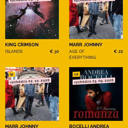
KING CRIMSON
MARR JOHNNY
ISLANDS
€ 30
AGE OF
€ 22
EVERYTHING
cd
lp
vychádza 02. 10. 2026
vychádza 25. 09. 2026
MARR JOHNNY
BOCELLI ANDREA