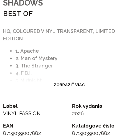
SHADOWS
BEST OF
HQ, COLOURED VINYL TRANSPARENT, LIMITED
EDITION
1. Apache
2. Man of Mystery
3. The Stranger
4. F.B.I.
5. Midnight
ZOBRAZIŤ VIAC
6. The Frightened City
7. Quatermasster's Stores
8. Back Home
Label
Rok vydania
9. Sleepwalk
VINYL PASSION
2026
10. Kon-Tiki
11. 36-24-36
EAN
Katalógové číslo
12. The Savage
8719039007882
8719039007882