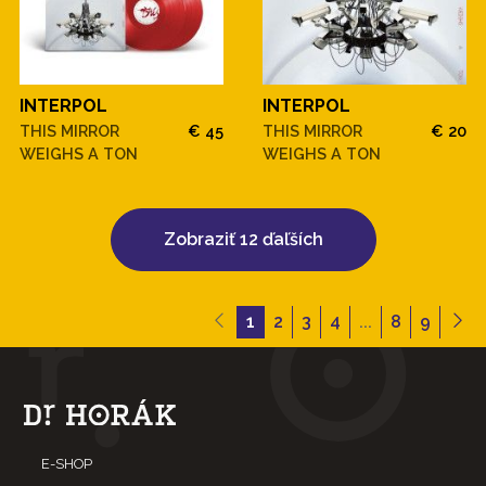
INTERPOL
INTERPOL
THIS MIRROR
€ 45
THIS MIRROR
€ 20
WEIGHS A TON
WEIGHS A TON
Zobraziť 12 ďaľších
1
2
3
4
...
8
9
E-SHOP