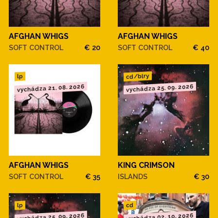
AFGHAN WHIGS
AFGHAN WHIGS
SOFT CONTROL
€ 20
SOFT CONTROL
€ 40
cd/blry
lp
vychádza 21. 08. 2026
vychádza 25. 09. 2026
AFGHAN WHIGS
KING CRIMSON
SOFT CONTROL
€ 35
ISLANDS
€ 30
cd
lp
vychádza 25. 09. 2026
vychádza 02. 10. 2026