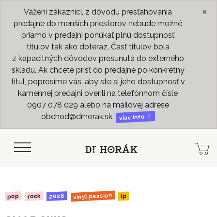
×
Vážení zákazníci, z dôvodu presťahovania
predajne do menších priestorov nebude možné
priamo v predajni ponúkať plnú dostupnosť
titulov tak ako doteraz. Časť titulov bola
z kapacitných dôvodov presunutá do externého
skladu. Ak chcete prísť do predajne po konkrétny
titul, poprosíme vás, aby ste si jeho dostupnosť v
kamennej predajni overili na telefónnom čísle
0907 078 029 alebo na mailovej adrese
obchod@drhorak.sk
viac info
vinyl passion
2026
rock
pop
lp