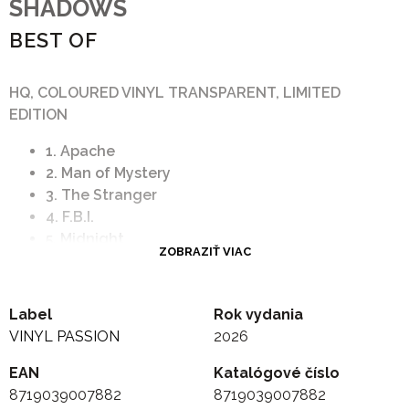
SHADOWS
BEST OF
HQ, COLOURED VINYL TRANSPARENT, LIMITED
EDITION
1. Apache
2. Man of Mystery
3. The Stranger
4. F.B.I.
5. Midnight
ZOBRAZIŤ VIAC
6. The Frightened City
7. Quatermasster's Stores
8. Back Home
Label
Rok vydania
9. Sleepwalk
VINYL PASSION
2026
10. Kon-Tiki
11. 36-24-36
EAN
Katalógové číslo
12. The Savage
8719039007882
8719039007882