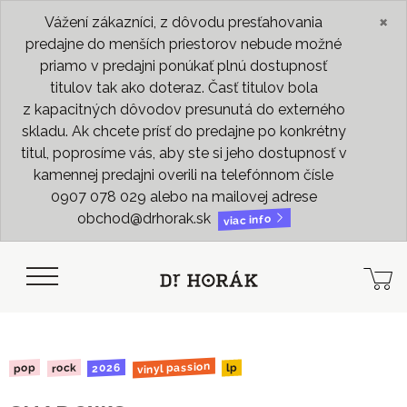
×
Vážení zákazníci, z dôvodu presťahovania
predajne do menších priestorov nebude možné
priamo v predajni ponúkať plnú dostupnosť
titulov tak ako doteraz. Časť titulov bola
z kapacitných dôvodov presunutá do externého
skladu. Ak chcete prísť do predajne po konkrétny
titul, poprosíme vás, aby ste si jeho dostupnosť v
kamennej predajni overili na telefónnom čísle
0907 078 029 alebo na mailovej adrese
obchod@drhorak.sk
viac info
vinyl passion
2026
rock
pop
lp