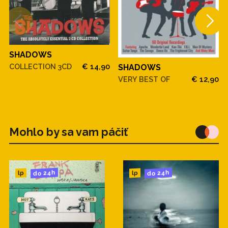
SHADOWS
COLLECTION 3CD
€ 14,90
SHADOWS
VERY BEST OF
€ 12,90
Mohlo by sa vam páčiť
do 24h
do 24h
lp
lp