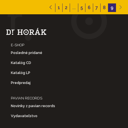
1
2
...
5
6
7
8
9
E-SHOP
Posledné pridané
Katalóg CD
Katalóg LP
Predpredaj
PAVIAN RECORDS
Novinky z pavian records
Vydavateľstvo