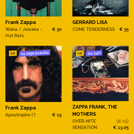
Frank Zappa
GERRARD LISA
Waka / Jawaka -
€ 30
COME TENDERNESS
€ 35
Hot Rats
na objednávku
do 24h
cd
cd
ZAPPA FRANK, THE
Frank Zappa
MOTHERS
Apostrophe (')
€ 15
OVER-NITE
(€ 15)
SENSATION
€ 13,05