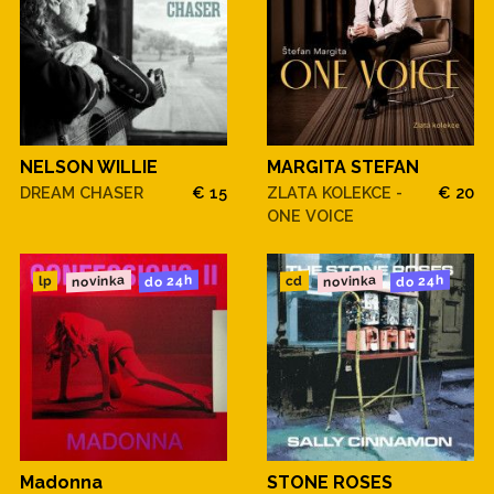
NELSON WILLIE
MARGITA STEFAN
DREAM CHASER
€ 15
ZLATA KOLEKCE -
€ 20
ONE VOICE
novinka
novinka
do 24h
do 24h
cd
lp
Madonna
STONE ROSES