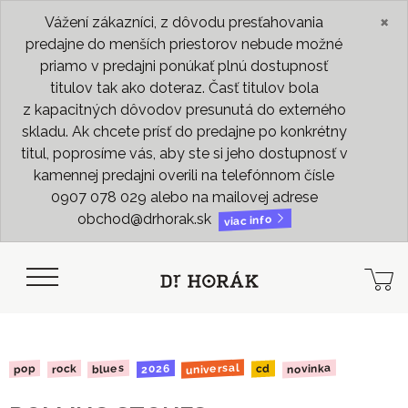
×
Vážení zákazníci, z dôvodu presťahovania
predajne do menších priestorov nebude možné
priamo v predajni ponúkať plnú dostupnosť
titulov tak ako doteraz. Časť titulov bola
z kapacitných dôvodov presunutá do externého
skladu. Ak chcete prísť do predajne po konkrétny
titul, poprosíme vás, aby ste si jeho dostupnosť v
kamennej predajni overili na telefónnom čísle
0907 078 029 alebo na mailovej adrese
obchod@drhorak.sk
viac info
universal
novinka
blues
2026
rock
pop
cd