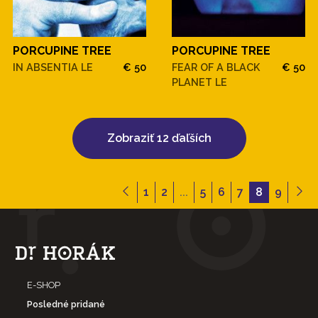
PORCUPINE TREE
PORCUPINE TREE
IN ABSENTIA LE
€ 50
FEAR OF A BLACK
€ 50
PLANET LE
Zobraziť 12 ďaľších
1
2
...
5
6
7
8
9
E-SHOP
Posledné pridané