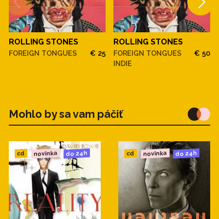
ROLLING STONES
ROLLING STONES
FOREIGN TONGUES
€ 25
FOREIGN TONGUES
€ 50
INDIE
Mohlo by sa vam páčiť
novinka
novinka
do 24h
do 24h
cd
cd