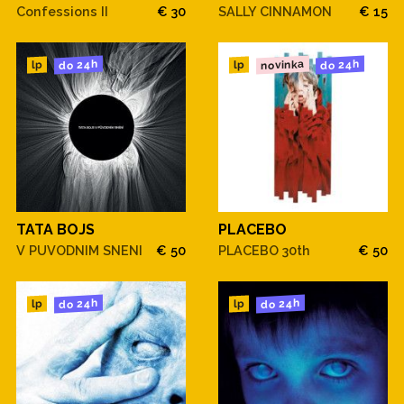
Confessions II
€ 30
SALLY CINNAMON
€ 15
novinka
do 24h
do 24h
lp
lp
TATA BOJS
PLACEBO
V PUVODNIM SNENI
€ 50
PLACEBO 30th
€ 50
do 24h
do 24h
lp
lp