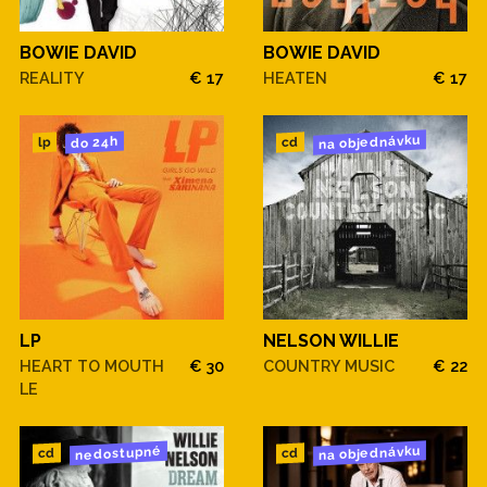
BOWIE DAVID
BOWIE DAVID
REALITY
€ 17
HEATEN
€ 17
na objednávku
do 24h
cd
lp
LP
NELSON WILLIE
HEART TO MOUTH
€ 30
COUNTRY MUSIC
€ 22
LE
na objednávku
nedostupné
cd
cd