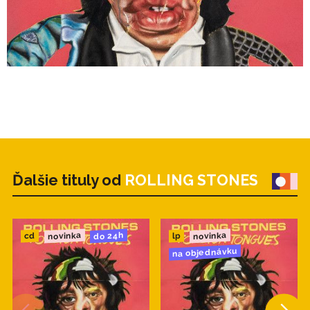
Ďalšie tituly od
ROLLING STONES
novinka
novinka
do 24h
cd
lp
na objednávku