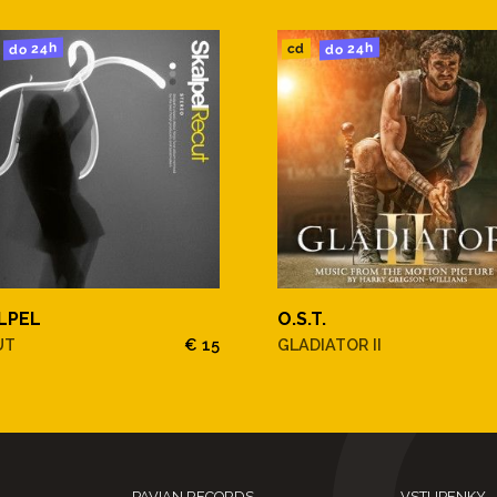
do 24h
do 24h
cd
LPEL
O.S.T.
UT
€ 15
GLADIATOR II
PAVIAN RECORDS
VSTUPENKY