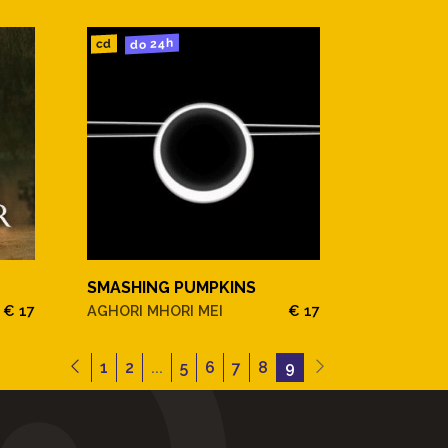
do 24h
cd
SMASHING PUMPKINS
€ 17
AGHORI MHORI MEI
€ 17
1
2
...
5
6
7
8
9