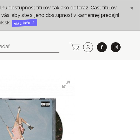
×
ú dostupnosť titulov tak ako doteraz. Časť titulov
vás, aby ste si jeho dostupnosť v kamennej predajni
ak.sk
viac info