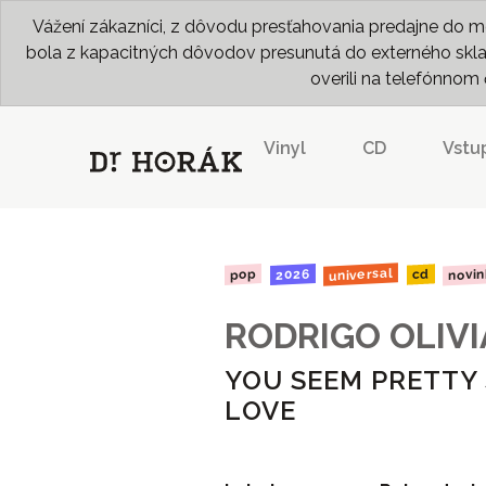
Vážení zákazníci, z dôvodu presťahovania predajne do me
bola z kapacitných dôvodov presunutá do externého skladu
overili na telefónno
Vinyl
CD
Vstu
universal
novi
2026
pop
cd
RODRIGO OLIVI
YOU SEEM PRETTY 
LOVE