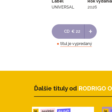
Label
Rok vydania
UNIVERSAL
2026
+
CD
€ 22
●
titul je vypredaný
Ďalšie tituly od
RODRIGO O
novinka
do 24h
lp
lp