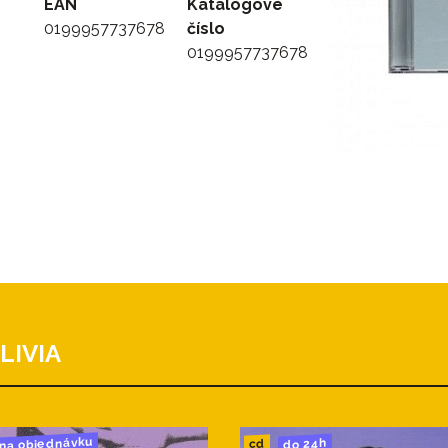
EAN
Katalógové
0199957737678
číslo
0199957737678
LIVIA
na objednávku
do 24h
cd