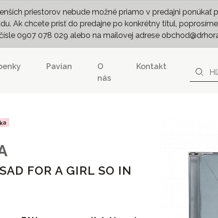
nších priestorov nebude možné priamo v predajni ponúkať pln
. Ak chcete prísť do predajne po konkrétny titul, poprosíme 
m čísle 0907 078 029 alebo na mailovej adrese obchod@drhor
penky
Pavian
O
Kontakt
nás
nka
A
SAD FOR A GIRL SO IN