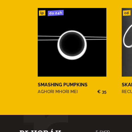
do 24h
cd
lp
SMASHING PUMPKINS
SKA
AGHORI MHORI MEI
€ 35
REC
E-SHOP