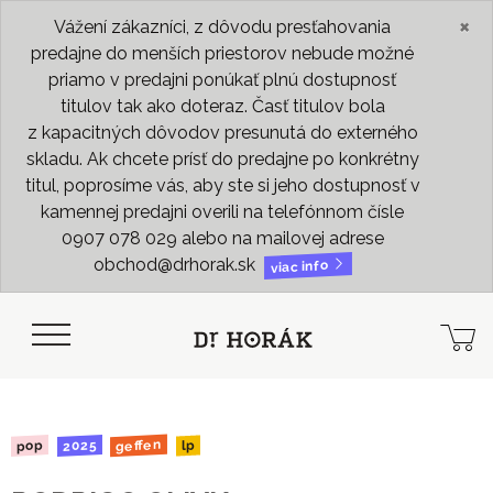
×
Vážení zákazníci, z dôvodu presťahovania
predajne do menších priestorov nebude možné
priamo v predajni ponúkať plnú dostupnosť
titulov tak ako doteraz. Časť titulov bola
z kapacitných dôvodov presunutá do externého
skladu. Ak chcete prísť do predajne po konkrétny
titul, poprosíme vás, aby ste si jeho dostupnosť v
kamennej predajni overili na telefónnom čísle
0907 078 029 alebo na mailovej adrese
obchod@drhorak.sk
viac info
geffen
2025
pop
lp