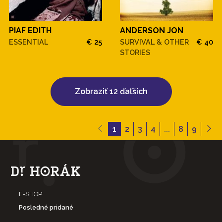
PIAF EDITH
ANDERSON JON
ESSENTIAL
€ 25
SURVIVAL & OTHER
€ 40
STORIES
Zobraziť 12 ďaľších
1
2
3
4
...
8
9
E-SHOP
Posledné pridané