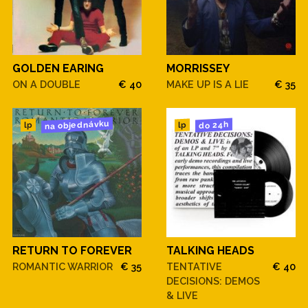
GOLDEN EARING
MORRISSEY
ON A DOUBLE
€ 40
MAKE UP IS A LIE
€ 35
na objednávku
do 24h
lp
lp
RETURN TO FOREVER
TALKING HEADS
ROMANTIC WARRIOR
€ 35
TENTATIVE
€ 40
DECISIONS: DEMOS
& LIVE