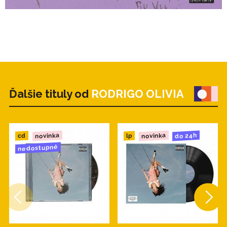
Ďalšie tituly od
RODRIGO OLIVIA
novinka
novinka
do 24h
cd
lp
nedostupné