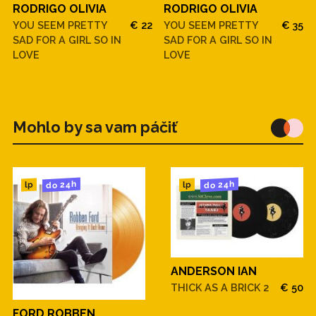
RODRIGO OLIVIA
RODRIGO OLIVIA
YOU SEEM PRETTY
€ 22
YOU SEEM PRETTY
€ 35
SAD FOR A GIRL SO IN
SAD FOR A GIRL SO IN
LOVE
LOVE
Mohlo by sa vam páčiť
do 24h
do 24h
lp
lp
ANDERSON IAN
THICK AS A BRICK 2
€ 50
FORD ROBBEN