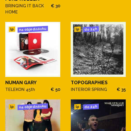
BRINGING IT BACK
€ 30
HOME
na objednávku
do 24h
lp
lp
NUMAN GARY
TOPOGRAPHIES
TELEKON 45th
€ 50
INTERIOR SPRING
€ 35
na objednávku
do 24h
lp
lp