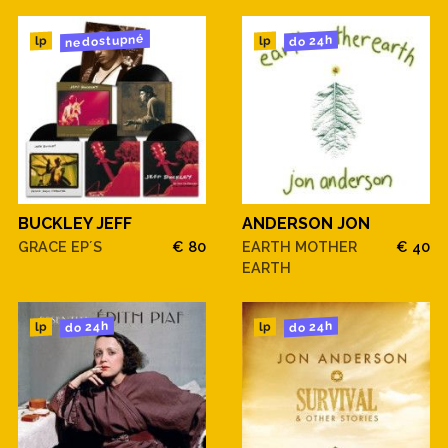
nedostupné
do 24h
lp
lp
BUCKLEY JEFF
ANDERSON JON
GRACE EP´S
€ 80
EARTH MOTHER
€ 40
EARTH
do 24h
do 24h
lp
lp