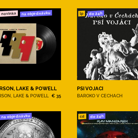
na objednávku
novinka
do 24h
lp
RSON, LAKE & POWELL
PSI VOJACI
RSON, LAKE & POWELL
€ 35
BAROKO V CECHACH
na objednávku
do 24h
cd