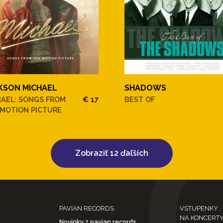
KSON MICHAEL
SHADOWS
HAEL: SONGS FROM
€ 17
BEST OF
 MOTION PICTURE
Zobraziť 12 ďaľších
PAVIAN RECORDS
VSTUPENKY
NA KONCERT
Novinky z pavian records