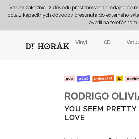
Vážení zákazníci, z dôvodu presťahovania predajne do me
bola z kapacitných dôvodov presunutá do externého skladu
overili na telefónno
Vinyl
CD
Vstu
universal
novin
2026
pop
lp
RODRIGO OLIVI
YOU SEEM PRETTY 
LOVE