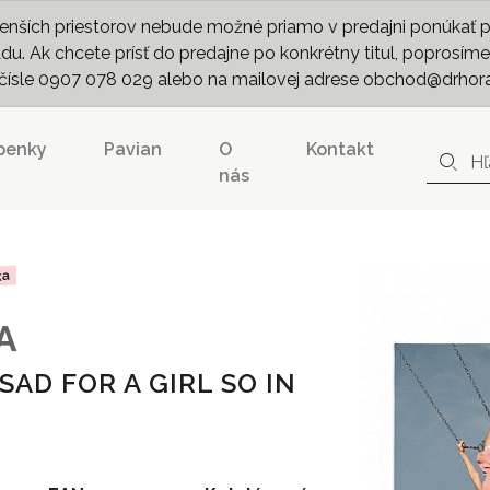
nších priestorov nebude možné priamo v predajni ponúkať pln
. Ak chcete prísť do predajne po konkrétny titul, poprosíme 
m čísle 0907 078 029 alebo na mailovej adrese obchod@drhor
penky
Pavian
O
Kontakt
nás
ka
A
SAD FOR A GIRL SO IN