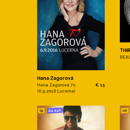
THI
BEAU
Hana Zagorová
Hana Zagorová 70
€ 15
(6.9.2016 Lucerna)
do 24h
cd
lp