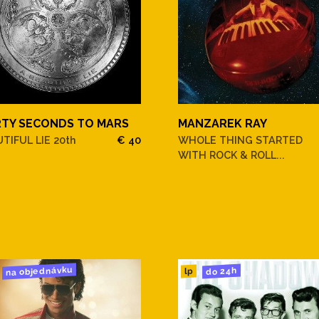
RTY SECONDS TO MARS
MANZAREK RAY
TIFUL LIE 20th
€ 40
WHOLE THING STARTED
WITH ROCK & ROLL...
na objednávku
do 24h
lp