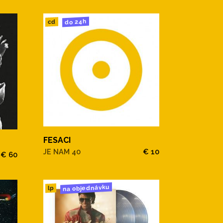
do 24h
cd
FESACI
JE NAM 40
€ 10
€ 60
na objednávku
lp