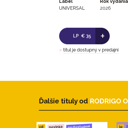
Label
Rok vydania
UNIVERSAL
2026
+
LP
€ 35
●
titul je dostupný v predajni
Ďalšie tituly od
RODRIGO O
nedostupné
novinka
cd
lp