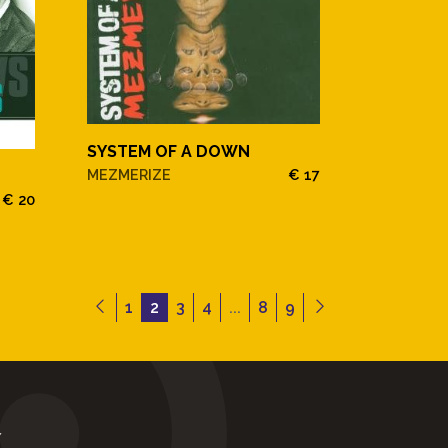
SYSTEM OF A DOWN
MEZMERIZE
€ 17
€ 20
1
2
3
4
...
8
9
Y