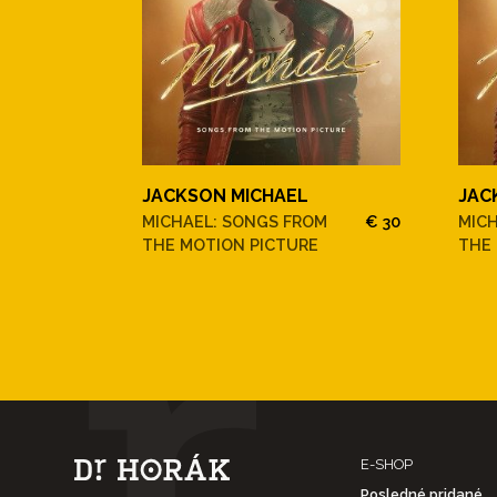
JACKSON MICHAEL
JAC
MICHAEL: SONGS FROM
€ 30
MIC
THE MOTION PICTURE
THE
E-SHOP
Posledné pridané