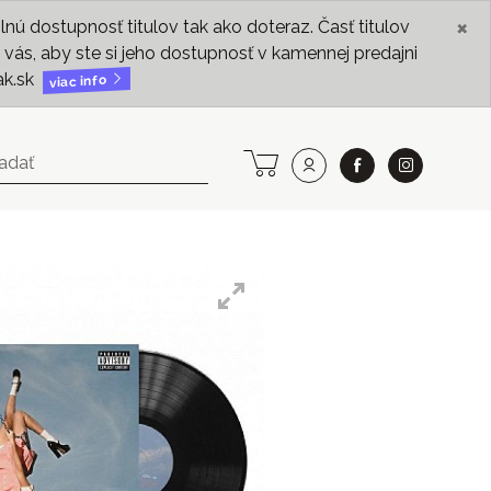
×
ú dostupnosť titulov tak ako doteraz. Časť titulov
vás, aby ste si jeho dostupnosť v kamennej predajni
ak.sk
viac info