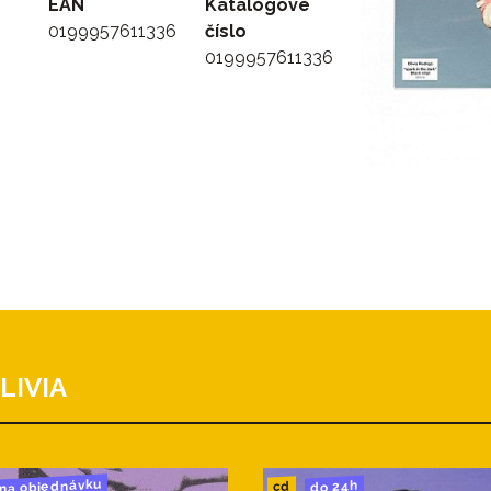
EAN
Katalógové
0199957611336
číslo
0199957611336
LIVIA
na objednávku
do 24h
cd