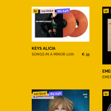
novinka
do 24h
lp
lp
KEYS ALICIA
SONGS IN A MINOR 10th
€ 35
EME
EME
cd/dvd
do 24h
lp